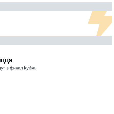
ицца
дут в финал Кубка