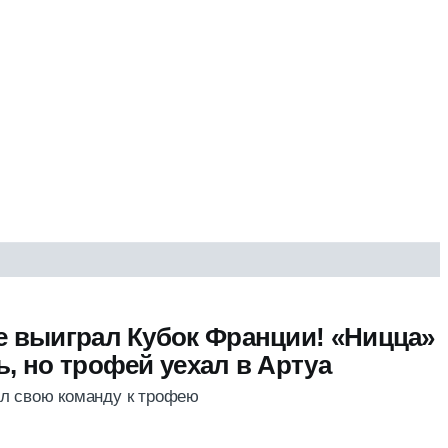
е выиграл Кубок Франции! «Ницца»
, но трофей уехал в Артуа
ёл свою команду к трофею