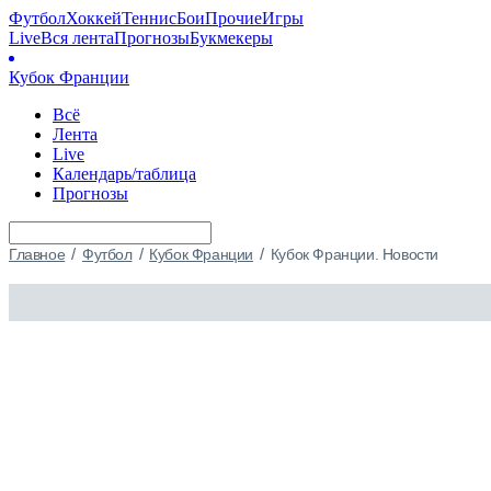
Футбол
Хоккей
Теннис
Бои
Прочие
Игры
Live
Вся лента
Прогнозы
Букмекеры
Кубок Франции
Всё
Лента
Live
Календарь/таблица
Прогнозы
/
/
/
Главное
Футбол
Кубок Франции
Кубок Франции. Новости