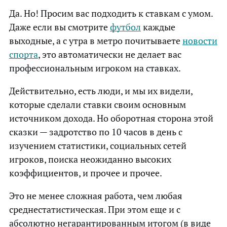
Да. Но! Просим вас подходить к ставкам с умом.
Даже если вы смотрите
футбол
каждые
выходные, а с утра в метро почитываете
новости
спорта
, это автоматически не делает вас
профессиональным игроком на ставках.
Действительно, есть люди, и мы их видели,
которые сделали ставки своим основным
источником дохода. Но оборотная сторона этой
сказки — задротство по 10 часов в день с
изучением статистики, социальных сетей
игроков, поиска неожиданно высоких
коэффициентов, и прочее и прочее.
Это не менее сложная работа, чем любая
среднестатистическая. При этом еще и с
абсолютно негарантированным итогом (в виде