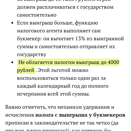
должен расплачиваться с государством
самостоятельно
Если выигрыш больше, функцию
налогового агента выполняет сам
букмекер: он вычитает 13% из выигранной
суммы и самостоятельно отправляет их
государству
Не облагается налогом выигрыш до 4000
рублей
. Этой льготой можно
воспользоваться только один раз за
каждый календарный год до полного
исчерпания всей этой суммы.
Важно отметить, что механизм удержания и
исчисления
налога с выигрыша у букмекеров
прописан в законодательстве не так четко (да
что там, плохо прописан!), как хотелось бы.