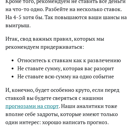
Кроме того, рекомендуем не ставить все деньги
на что-то одно. Разбейте на несколько ставок.
На 4-5 хотя бы. Так повышаются ваши шансы на
выигрыш.
Итак, свод важных правил, которых мы
рекомендуем придерживаться:
Относитесь к ставкам как к развлечению
Не ставьте сумму, которая вас разорит
Не ставьте всю сумму на одно событие
И, конечно, будет особенно круто, если перед
ставкой вы будете сверяться с нашими
прогнозами на спорт
. Наши аналитики тоже
вполне себе задроты, которые имеют только
один интерес: хорошо написать прогноз.