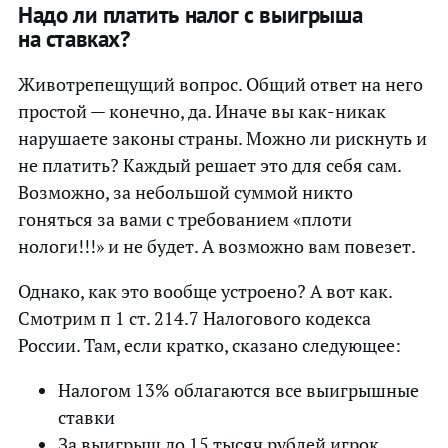
Надо ли платить налог с выигрыша
на ставках?
Животрепещущий вопрос. Общий ответ на него
простой — конечно, да. Иначе вы как-никак
нарушаете законы страны. Можно ли рискнуть и
не платить? Каждый решает это для себя сам.
Возможно, за небольшой суммой никто
гоняться за вами с требованием «плоти
нологи!!!» и не будет. А возможно вам повезет.
Однако, как это вообще устроено? А вот как.
Смотрим п 1 ст. 214.7 Налогового кодекса
России. Там, если кратко, сказано следующее:
Налогом 13% облагаются все выигрышные
ставки
За выигрыш до 15 тысяч рублей игрок