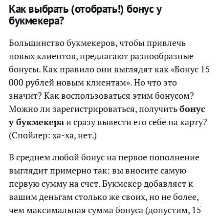
Как выбрать (отобрать!) бонус у
букмекера?
Большинство букмекеров, чтобы привлечь
новых клиентов, предлагают разнообразные
бонусы. Как правило они выглядят как «Бонус 15
000 рублей новым клиентам». Но что это
значит? Как воспользоваться этим бонусом?
Можно ли зарегистрироваться, получить
бонус
у букмекера
и сразу вывести его себе на карту?
(Спойлер: ха-ха, нет.)
В среднем любой бонус на первое пополнение
выглядит примерно так: вы вносите самую
первую сумму на счет. Букмекер добавляет к
вашим деньгам столько же своих, но не более,
чем максимальная сумма бонуса (допустим, 15