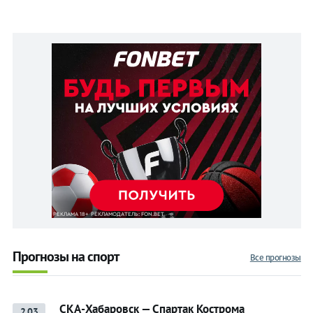
Прогнозы на спорт
Все прогнозы
СКА-Хабаровск — Спартак Кострома
2.03