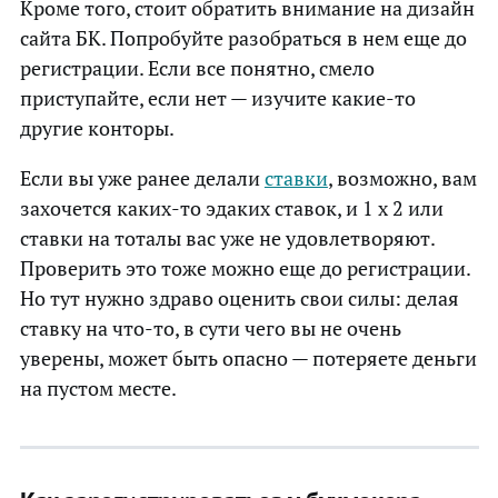
Кроме того, стоит обратить внимание на дизайн
сайта БК. Попробуйте разобраться в нем еще до
регистрации. Если все понятно, смело
приступайте, если нет — изучите какие-то
другие конторы.
Если вы уже ранее делали
ставки
, возможно, вам
захочется каких-то эдаких ставок, и 1 х 2 или
ставки на тоталы вас уже не удовлетворяют.
Проверить это тоже можно еще до регистрации.
Но тут нужно здраво оценить свои силы: делая
ставку на что-то, в сути чего вы не очень
уверены, может быть опасно — потеряете деньги
на пустом месте.