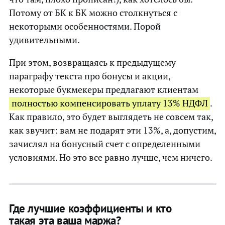
Потому от БК к БК можно столкнуться с
некоторыми особенностями. Порой
удивительными.
При этом, возвращаясь к предыдущему
параграфу текста про бонусы и акции,
некоторые букмекеры предлагают клиентам
полностью компенсировать уплату 13% НДФЛ
.
Как правило, это будет выглядеть не совсем так,
как звучит: вам не подарят эти 13%, а, допустим,
зачислял на бонусный счет с определенными
условиями. Но это все равно лучше, чем ничего.
Где лучшие коэффициенты и кто
такая эта ваша маржа?