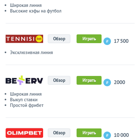
Широкая линия
Высокие кэфы на футбол
Обзор
Играть
17 500
Эксклюзивная линия
Обзор
Играть
2000
Широкая линия
Выкуп ставки
Простой фрибет
Обзор
Играть
10 000