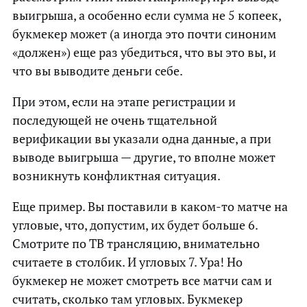
выигрыша, а особенно если сумма не 5 копеек,
букмекер может (а иногда это почти синоним
«должен») еще раз убедиться, что вы это вы, и
что вы выводите деньги себе.
При этом, если на этапе регистрации и
последующей не очень тщательной
верификации вы указали одна данные, а при
выводе выигрыша — другие, то вполне может
возникнуть конфликтная ситуация.
Еще пример. Вы поставили в каком-то матче на
угловые, что, допустим, их будет больше 6.
Смотрите по ТВ трансляцию, внимательно
считаете в столбик. И угловых 7. Ура! Но
букмекер не может смотреть все матчи сам и
считать, сколько там угловых. Букмекер