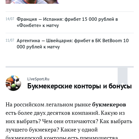
Франция — Испания: фрибет 15 000 рублей в
14/07
«Фонбете» к матчу
Аргентина — Швейцария: фрибет в БК BetBoom 10
11/07
000 рублей к матчу
LiveSport.Ru
Букмекерские конторы и бонусы
На российском легальном рынке
букмекеров
есть более двух десятков компаний. Какую из
них выбрать? Чем они отличаются? Как выбрать
лучшего букмекера? Какие у одной
букмекерской конторы есть преимущества