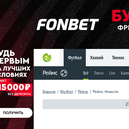
Главное
Фрибет
до 15
000 ₽
Новым
игрокам, без
условий
Футбол
Хоккей
Теннис
Футбол
Реймс
Всё
Лента
Live
Кале
Реймс
/
/
/
Всё
Главное
Футбол
Реймс
Реймс. Новости
2
Лента
Live