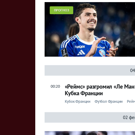
Букмекеры
ПРОГНОЗ
Хоккей
Теннис
Бои
Прочие
04
Игры
«Реймс» разгромил «Ле Ман
00:20
Кубка Франции
Кубок Франции
Футбол Франции
Рей
02 фе