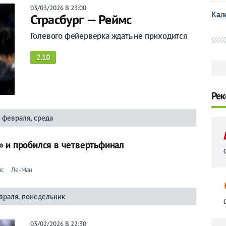
03/03/2026 В 23:00
Кал
Страсбург — Реймс
Голевого фейерверка ждать не приходится
2.10
Рек
 февраля, среда
» и пробился в четвертьфинал
мс
Ле-Ман
враля, понедельник
03/02/2026 В 22:30