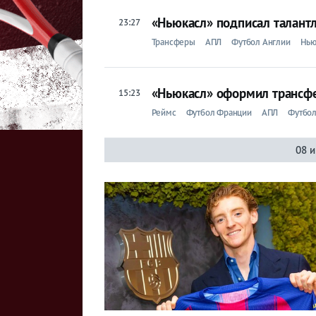
Анже
«Ньюкасл» подписал талант
23:27
Бордо
Трансферы
АПЛ
Футбол Англии
Нью
Брест
Дижон
«Ньюкасл» оформил трансфе
15:23
Реймс
Футбол Франции
АПЛ
Футбол
Лилль
Лион
08 
Марсель
Метц
Монако
Монпелье
Нант
Ним