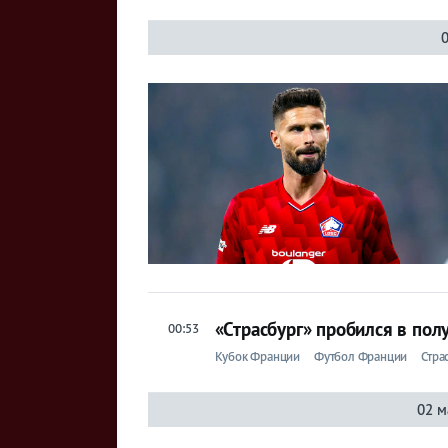
Ницца
0
ПСЖ
Реймс
Ренн
Сент-Этьен
Страсбург
Тулуза
«Страсбург» пробился в по
00:53
Кубок Франции
Футбол Франции
Стра
Прогнозы
02 м
на спорт