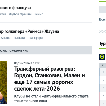
ливого француза
касл
Футбол Франции
Реймс
Все 
р голкипера «Реймса» Жауэна
 Англии
Ньюкасл
Трансферы
Тур
июня, понедельник
08/06/2026 в 17:00
#
Трансферный разогрев:
1.
Гордон, Станкович, Мален и
2.
еще 17 самых дорогих
сделок лета-2026
3.
Клубы не стали ждать официального старта
4.
трансферного окна
5.