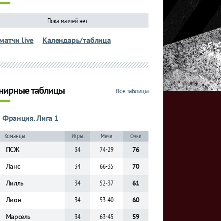
Пока матчей нет
матчи live
Календарь/таблица
нирные таблицы
Все таблицы
Франция. Лига 1
Команды
Игры
Мячи
Очки
ПСЖ
34
74-29
76
Ланс
34
66-35
70
Лилль
34
52-37
61
Лион
34
53-40
60
Марсель
34
63-45
59