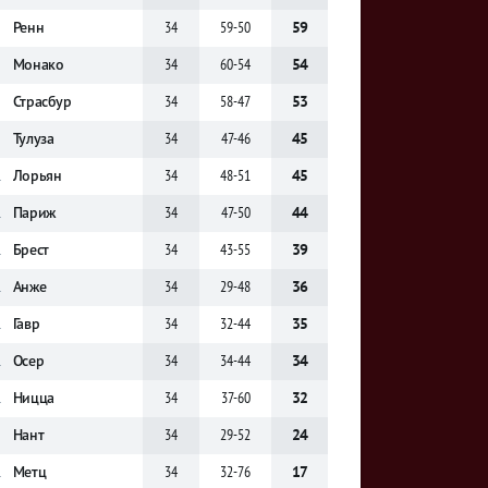
Ренн
34
59-50
59
Монако
34
60-54
54
Страсбур
34
58-47
53
Тулуза
34
47-46
45
Лорьян
34
48-51
45
.
Париж
34
47-50
44
.
Брест
34
43-55
39
.
Анже
34
29-48
36
.
Гавр
34
32-44
35
.
Осер
34
34-44
34
.
Ницца
34
37-60
32
.
Нант
34
29-52
24
.
Метц
34
32-76
17
.