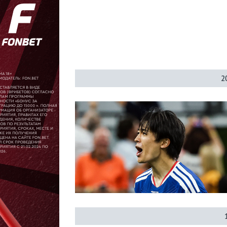
Календарь/
таблица
Прогнозы
2
Футбол Франции
Лига 1
Кубок Франции
Суперкубок Франции
Сборная Франции
Амьен