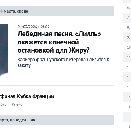
6.
4 марта, среда
7.
04/03/2026 в 08:22
8.
Лебединая песня. «Лилль»
9.
окажется конечной
10
остановкой для Жиру?
11
Карьера французского ветерана близится к
закату
12
13
14
луфинал Кубка Франции
15
сбург
Реймс
16
17
арта, понедельник
18