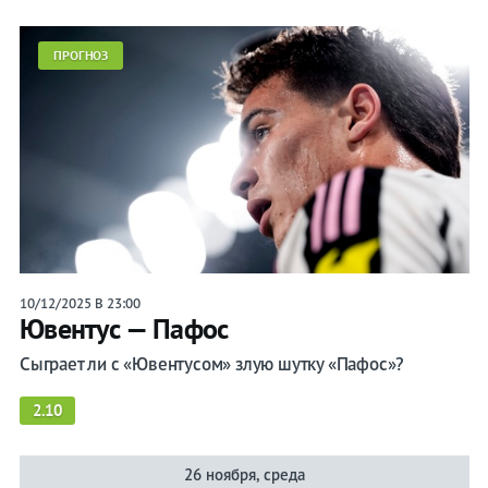
Прогнозы
ПРОГНОЗ
на спорт
Букмекеры
Хоккей
Теннис
Бои
10/12/2025 В 23:00
Прочие
Ювентус — Пафос
Игры
Сыграет ли с «Ювентусом» злую шутку «Пафос»?
2.10
26 ноября, среда