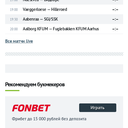
Vaeggerloese — Hilleroed
–:–
19:00
Aabenraa — SGI/SSK
–:–
19:30
Aalborg KFUM — Fuglebakken KFUM Aarhus
–:–
20:00
Все матчи live
Рекомендуем букмекеров
Играть
Фрибет до 15 000 рублей без депозита