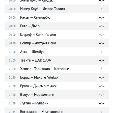
Жальгирис — Хайдук
–:–
20:00
Интер Клуб — Флора Таллин
–:–
20:00
Ракув — Хаммарбю
–:–
20:00
Рига — Дьёр
–:–
20:00
Шериф — Санкт-Галлен
–:–
20:00
Бейтар — Аустрия Вена
–:–
20:30
Аякс — Шелбурн
–:–
21:00
Твенте — ДАК 1904
–:–
21:00
Хапоэль Тель-Авив — Катовице
–:–
21:00
Борац — Maxline Vitebsk
–:–
21:30
Брага — Динамо Минск
–:–
21:30
Валур — Норшелланн
–:–
21:30
Лугано — Рунавик
–:–
21:30
Богемианс — Мидтьюлланн
–:–
21:45