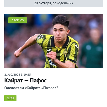
20 октября, понедельник
ПРОГНОЗ
21/10/2025 В 19:45
Кайрат — Пафос
Одолеет ли «Кайрат» «Пафос»?
1.90