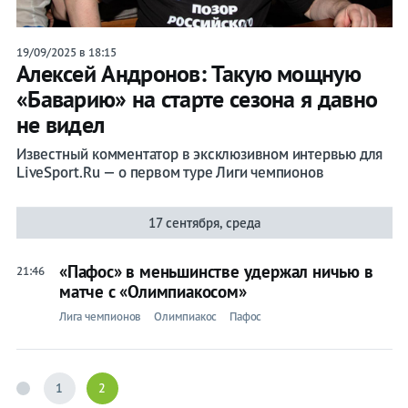
19/09/2025 в 18:15
Алексей Андронов: Такую мощную
«Баварию» на старте сезона я давно
не видел
Известный комментатор в эксклюзивном интервью для
LiveSport.Ru — о первом туре Лиги чемпионов
17 сентября, среда
«Пафос» в меньшинстве удержал ничью в
21:46
матче с «Олимпиакосом»
Лига чемпионов
Олимпиакос
Пафос
1
2