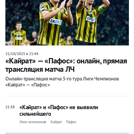
21/10/2025 в 21:44
«Кайрат» — «Пафос»: онлайн, прямая
трансляция матча ЛЧ
Онлайн-трансляция матча 3-го тура Лиги Чемпионов
«Кайрат» — «Пафос»
«Кайрат» и «Пафос» не выявили
21:38
сильнейшего
Лига чемпионов
Кайрат
Пафос