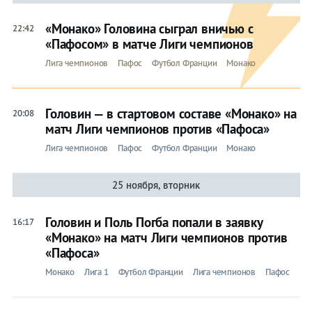
«Монако» Головина сыграл вничью с
22:42
«Пафосом» в матче Лиги чемпионов
Лига чемпионов
Пафос
Футбол Франции
Монако
Головин — в стартовом составе «Монако» на
20:08
матч Лиги чемпионов против «Пафоса»
Лига чемпионов
Пафос
Футбол Франции
Монако
25 ноября, вторник
Головин и Поль Погба попали в заявку
16:17
«Монако» на матч Лиги чемпионов против
«Пафоса»
Монако
Лига 1
Футбол Франции
Лига чемпионов
Пафос