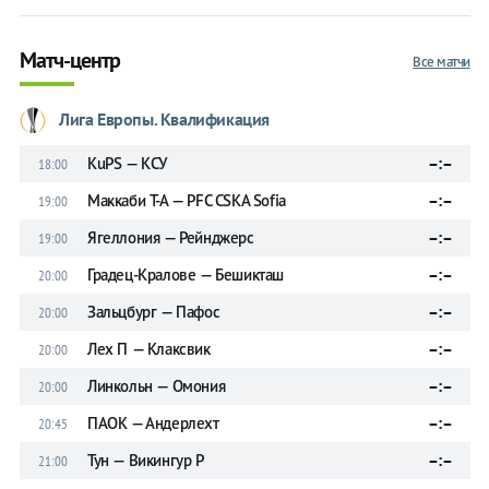
Матч-центр
Все матчи
Лига Европы. Квалификация
KuPS — КСУ
–:–
18:00
Маккаби Т-А — PFC CSKA Sofia
–:–
19:00
Ягеллония — Рейнджерс
–:–
19:00
Градец-Кралове — Бешикташ
–:–
20:00
Зальцбург — Пафос
–:–
20:00
Лех П — Клаксвик
–:–
20:00
Линкольн — Омония
–:–
20:00
ПАОК — Андерлехт
–:–
20:45
Тун — Викингур Р
–:–
21:00