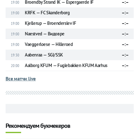
Broendby Strand IK — Espergaerde IF
–:–
19:00
KRFK — FC Skanderborg
–:–
19:00
Kjellerup — Broenderslev IF
–:–
19:00
Naestved — Видовре
–:–
19:00
Vaeggerloese — Hilleroed
–:–
19:00
Aabenraa — SGI/SSK
–:–
19:30
Aalborg KFUM — Fuglebakken KFUM Aarhus
–:–
20:00
Все матчи live
Рекомендуем букмекеров