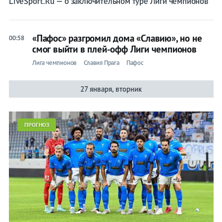
LiveSport.Ru — о заключительном туре Лиги чемпионов
«Пафос» разгромил дома «Славию», но не
00:58
смог выйти в плей-офф Лиги чемпионов
Лига чемпионов
Славия Прага
Пафос
27 января, вторник
ПРОГНОЗ