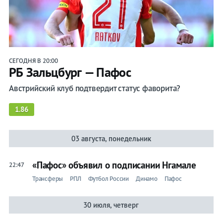
Прогнозы
на спорт
Букмекеры
СЕГОДНЯ В 20:00
РБ Зальцбург — Пафос
Хоккей
Австрийский клуб подтвердит статус фаворита?
Теннис
1.86
Бои
03 августа, понедельник
Прочие
«Пафос» объявил о подписании Нгамале
Игры
22:47
Трансферы
РПЛ
Футбол России
Динамо
Пафос
30 июля, четверг