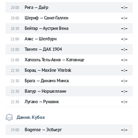
Рига — Дьёр
–:–
20:00
Шериф — Санкт-Галлен
–:–
20:00
Бейтар — Аустрия Вена
–:–
20:30
Аякс — Шелбурн
–:–
21:00
Твенте — ДАК 1904
–:–
21:00
Хапоэль Тель-Авив — Катовице
–:–
21:00
Борац — Maxline Vitebsk
–:–
21:30
Брага — Динамо Минск
–:–
21:30
Валур — Норшелланн
–:–
21:30
Лугано — Рунавик
–:–
21:30
Дания. Кубок
Bogense — Эсбьерг
–:–
19:00