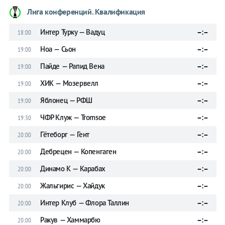
Лига конференций. Квалификация
Интер Турку — Вадуц
–:–
18:00
Ноа — Сьон
–:–
19:00
Пайде — Рапид Вена
–:–
19:00
ХИК — Мозервелл
–:–
19:00
Яблонец — РФШ
–:–
19:00
ЧФР Клуж — Tromsoe
–:–
19:30
Гётеборг — Гент
–:–
20:00
Дебрецен — Копенгаген
–:–
20:00
Динамо К — Карабах
–:–
20:00
Жальгирис — Хайдук
–:–
20:00
Интер Клуб — Флора Таллин
–:–
20:00
Ракув — Хаммарбю
–:–
20:00