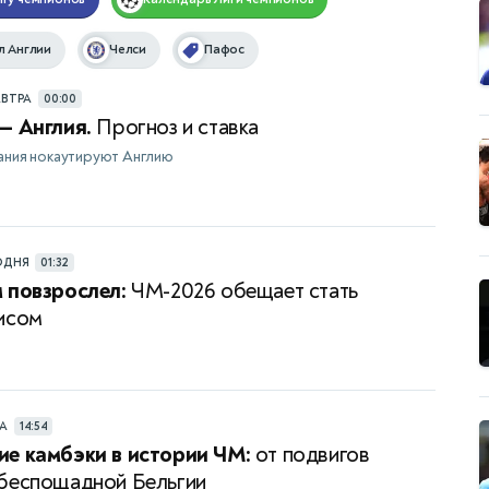
 Англии
Челси
Пафос
АВТРА
00:00
— Англия.
Прогноз и ставка
ания нокаутируют Англию
ОДНЯ
01:32
 повзрослел:
ЧМ-2026 обещает стать
исом
РА
14:54
е камбэки в истории ЧМ:
от подвигов
беспощадной Бельгии