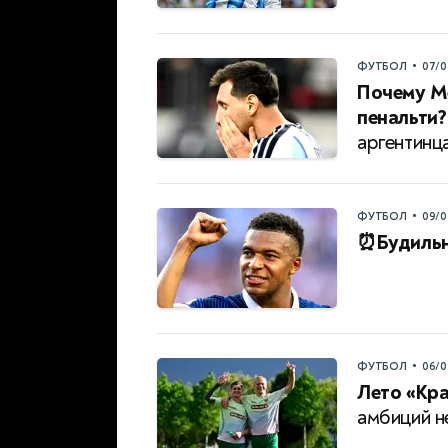
•
ФУТБОЛ
07/0
Почему Ме
пенальти?
аргентинц
•
ФУТБОЛ
09/0
⏰Будильн
•
ФУТБОЛ
06/0
Лето «Кр
амбиций н