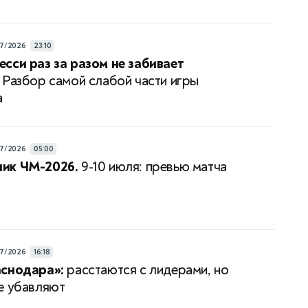
7/2026
23:10
сси раз за разом не забивает
Разбор самой слабой части игры
а
7/2026
05:00
ик ЧМ-2026.
9-10 июля: превью матча
7/2026
16:18
аснодара»:
расстаются с лидерами, но
е убавляют