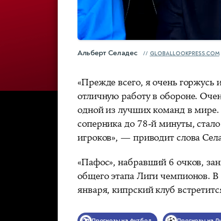
Альберт Селадес
GLOBALLOOKPRESS.COM
«Прежде всего, я очень горжусь 
отличную работу в обороне. Очен
одной из лучших команд в мире. 
соперника до 78-й минуты, стал
игроков», — приводит слова Сел
«Пафос», набравший 6 очков, зан
общего этапа Лиги чемпионов. В 
января, кипрский клуб встретитс
Прогнозы на футбол
Прогнозы на Л