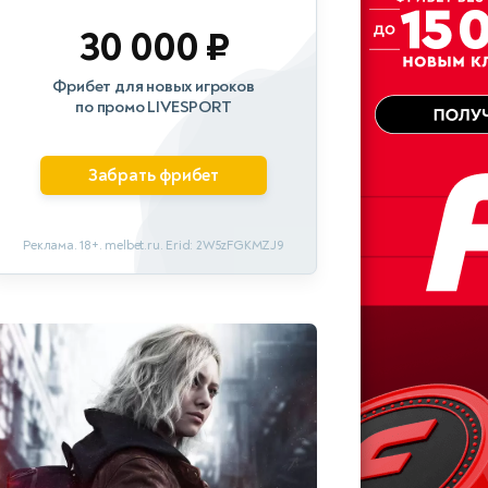
30 000 ₽
Фрибет для новых игроков
по промо LIVESPORT
Забрать фрибет
Реклама. 18+. melbet.ru. Erid: 2W5zFGKMZJ9