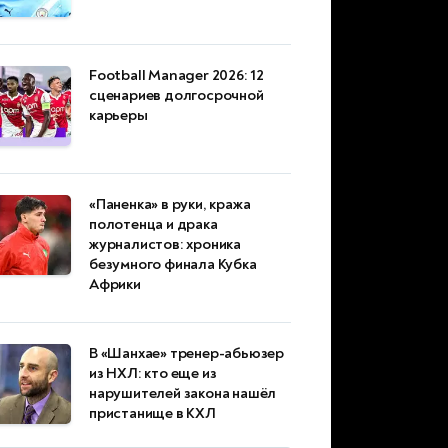
Football Manager 2026: 12
сценариев долгосрочной
карьеры
«Паненка» в руки, кража
полотенца и драка
журналистов: хроника
безумного финала Кубка
Африки
В «Шанхае» тренер-абьюзер
из НХЛ: кто еще из
нарушителей закона нашёл
пристанище в КХЛ