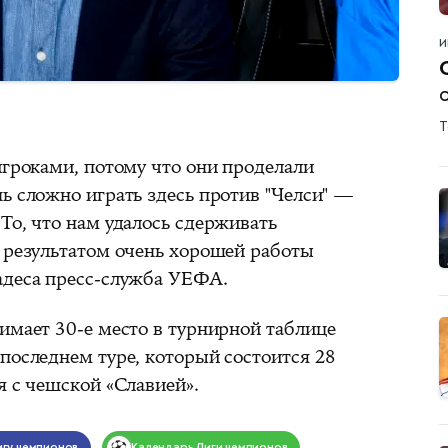
И
о
Т
игроками, потому что они проделали
ь сложно играть здесь против "Челси" —
То, что нам удалось сдерживать
о результатом очень хорошей работы
адеса пресс-служба УЕФА.
имает 30-е место в турнирной таблице
последнем туре, который состоится 28
я с чешской «Славией».
игу чемпионов
Календарь
Лиги чемпионов