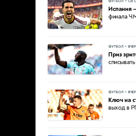
•
ФУТБОЛ
СЕГ
Испания —
финала Ч
•
ФУТБОЛ
ВЧЕ
Приз зрит
списывать
•
ФУТБОЛ
ВЧЕ
Ключ на с
выход в 