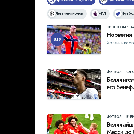
Лига чемпионов
АПЛ
Футбол
•
ПРОГНОЗЫ
З
Норвегия 
8.10
Холанн и комп
•
ФУТБОЛ
СЕГ
Беллингем
его бенеф
•
ФУТБОЛ
ВЧЕ
Величайши
Месси до 