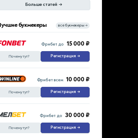
Больше статей
→
Лучшие букмекеры
все букмекеры
→
15 000 ₽
Фрибет до
Регистрация
→
Почему тут?
10 000 ₽
Фрибет всем
Регистрация
→
Почему тут?
30 000 ₽
Фрибет до
Регистрация
→
Почему тут?