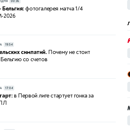
ОДНЯ
00:36
 Бельгия:
фотогалерея матча 1/4
М-2026
РА
19:54
ельских симпатий.
Почему не стоит
 Бельгию со счетов
РА
17:04
тарт:
в Первой лиге стартует гонка за
РПЛ