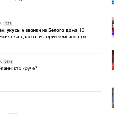
РА
10:58
а», укусы и звонки из Белого дома:
10
мких скандалов в истории чемпионатов
РА
06:42
оланн:
кто круче?