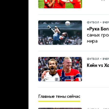
•
ФУТБОЛ
ВЧЕ
«Рука Бог
самых гро
мира
•
ФУТБОЛ
ВЧЕ
Кейн vs Х
Главные темы сейчас