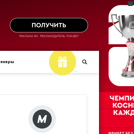
...
мекеры
...