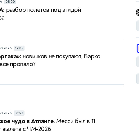
РА
08:00
А:
разбор полетов под эгидой
ва
7/2026
17:05
ртака»:
новичков не покупают, Барко
 все пропало?
7/2026
21:52
кое чудо в Атланте.
Месси был в 11
т вылета с ЧМ-2026