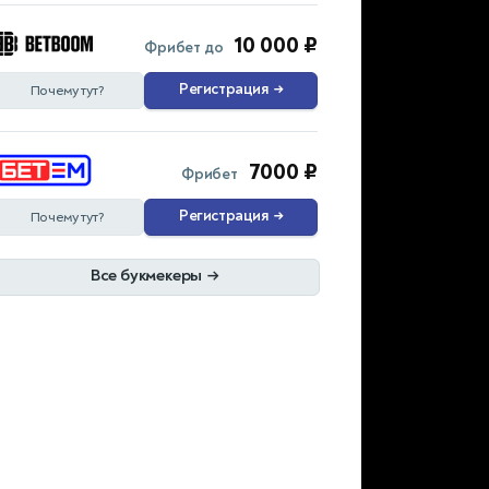
10 000 ₽
Фрибет до
Регистрация
→
Почему тут?
7000 ₽
Фрибет
Регистрация
→
Почему тут?
Все букмекеры
→