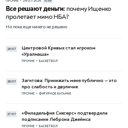
•
ПРОЧИЕ
29/07/2026
15:49
Все решают деньги:
почему Ищенко
пролетает мимо НБА?
Но пока еще ничего не решено
Центровой Кривых стал игроком
29/07
«Уралмаша»
•
ПРОЧИЕ
БАСКЕТБОЛ
Загитова: Принижать меня публично — это
28/07
про слабость и двуличие
•
ПРОЧИЕ
ФИГУРНОЕ КАТАНИЕ
«Филадельфия Сиксерс» подтвердила
27/07
подписание Леброна Джеймса
•
ПРОЧИЕ
БАСКЕТБОЛ