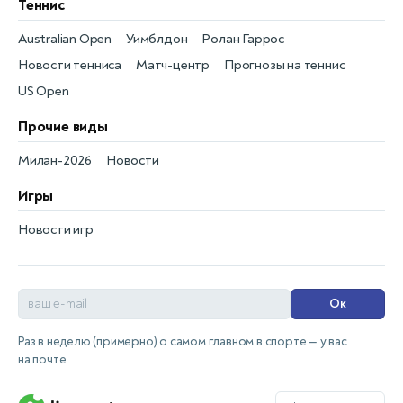
Теннис
Australian Open
Уимблдон
Ролан Гаррос
Новости тенниса
Матч-центр
Прогнозы на теннис
US Open
Прочие виды
Милан-2026
Новости
Игры
Новости игр
Ок
Раз в неделю (примерно) о самом главном в спорте — у вас
на почте