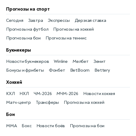
Прогнозы на спорт
Сегодня
Завтра
Экспрессы
Дерзкая ставка
Прогнозы на футбол
Прогнозы на хоккей
Прогнозы на бои
Прогнозы на теннис
Букмекеры
Новости букмекеров
Winline
Мелбет
Зенит
Бонусы и фрибеты
Фонбет
BetBoom
Bettery
Хоккей
КХЛ
НХЛ
ЧМ-2026
МЧМ-2026
Новости хоккея
Матч-центр
Трансферы
Прогнозы на хоккей
Бои
MMA
Бокс
Новости боёв
Прогнозы на бои