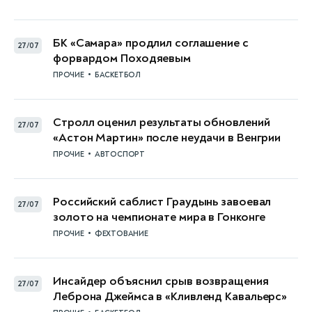
БК «Самара» продлил соглашение с
27/07
форвардом Походяевым
•
ПРОЧИЕ
БАСКЕТБОЛ
Стролл оценил результаты обновлений
27/07
«Астон Мартин» после неудачи в Венгрии
•
ПРОЧИЕ
АВТОСПОРТ
Российский саблист Граудынь завоевал
27/07
золото на чемпионате мира в Гонконге
•
ПРОЧИЕ
ФЕХТОВАНИЕ
Инсайдер объяснил срыв возвращения
27/07
Леброна Джеймса в «Кливленд Кавальерс»