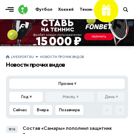
Футбол
Хоккей
Теннис
Бои
Прочие
...
...
LIVESPORT.RU
НОВОСТИ ПРОЧИХ ВИДОВ
Новости прочих видов
Прочие
▾
Год
▾
Месяц
▾
День
▾
←
→
Сейчас
Вчера
Позавчера
Состав «Самары» пополнил защитник
18:16