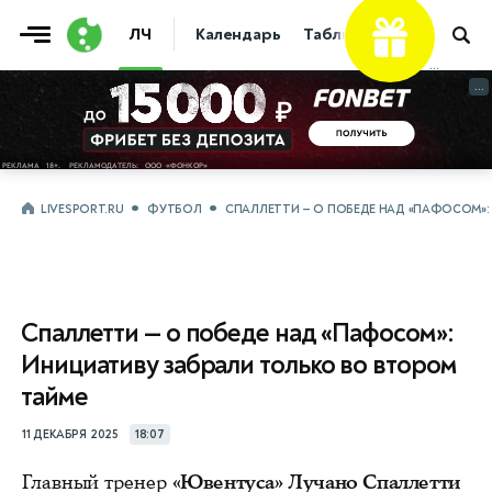
ЛЧ
Календарь
Таблица
Прогнозы
...
...
LIVESPORT.RU
ФУТБОЛ
СПАЛЛЕТТИ — О ПОБЕДЕ НАД «ПАФОСОМ»:
Спаллетти — о победе над «Пафосом»:
Инициативу забрали только во втором
тайме
11 ДЕКАБРЯ 2025
18:07
Главный тренер
«Ювентуса» Лучано Спаллетти