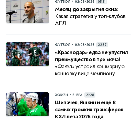
•
ФУТБОЛ
02/08/2026
05:31
Месяц до закрытия окна:
Какая стратегия у топ-клубов
АПЛ
•
ФУТБОЛ
02/08/2026
22:37
«Краснодар» едва не упустил
преимущество в три мяча!
«Факел» устроил кошмарную
концовку вице-чемпиону
•
ХОККЕЙ
ВЧЕРА
21:28
Шипачев, Яшкин и ещё 8
самых громких трансферов
КХЛ лета 2026 года