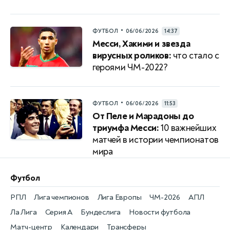
•
ФУТБОЛ
06/06/2026
14:37
Месси, Хакими и звезда
вирусных роликов:
что стало с
героями ЧМ-2022?
•
ФУТБОЛ
06/06/2026
11:53
От Пеле и Марадоны до
триумфа Месси:
10 важнейших
матчей в истории чемпионатов
мира
Футбол
РПЛ
Лига чемпионов
Лига Европы
ЧМ-2026
АПЛ
Ла Лига
Серия А
Бундеслига
Новости футбола
Матч-центр
Календари
Трансферы