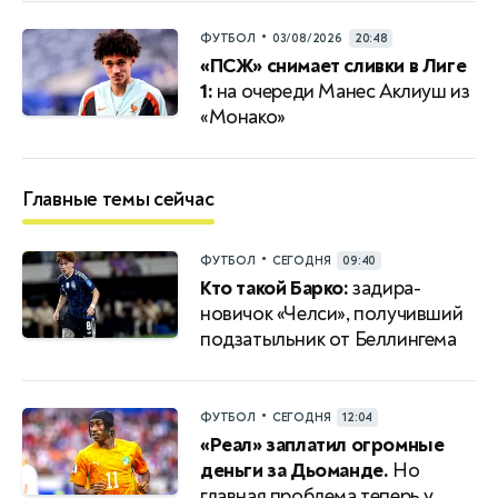
•
ФУТБОЛ
03/08/2026
20:48
«ПСЖ» снимает сливки в Лиге
1:
на очереди Манес Аклиуш из
«Монако»
Главные темы сейчас
•
ФУТБОЛ
СЕГОДНЯ
09:40
Кто такой Барко:
задира-
новичок «Челси», получивший
подзатыльник от Беллингема
•
ФУТБОЛ
СЕГОДНЯ
12:04
«Реал» заплатил огромные
деньги за Дьоманде.
Но
главная проблема теперь у