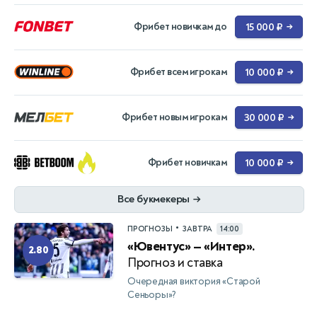
Фрибет новичкам до
15 000 ₽
→
Фрибет всем игрокам
10 000 ₽
→
Фрибет новым игрокам
30 000 ₽
→
Фрибет новичкам
10 000 ₽
→
Все букмекеры
→
•
ПРОГНОЗЫ
ЗАВТРА
14:00
«Ювентус» — «Интер».
2.80
Прогноз и ставка
Очередная виктория «Старой
Сеньоры»?