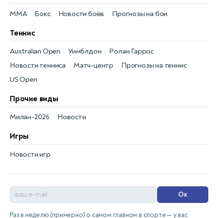
MMA
Бокс
Новости боёв
Прогнозы на бои
Теннис
Australian Open
Уимблдон
Ролан Гаррос
Новости тенниса
Матч-центр
Прогнозы на теннис
US Open
Прочие виды
Милан-2026
Новости
Игры
Новости игр
Ок
Раз в неделю (примерно) о самом главном в спорте — у вас