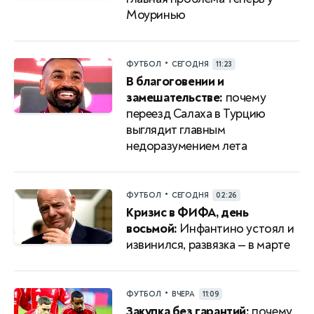
Моуринью
•
ФУТБОЛ
СЕГОДНЯ
11:23
В благоговении и
замешательстве:
почему
переезд Салаха в Турцию
выглядит главным
недоразумением лета
•
ФУТБОЛ
СЕГОДНЯ
02:26
Кризис в ФИФА, день
восьмой:
Инфантино устоял и
извинился, развязка — в марте
•
ФУТБОЛ
ВЧЕРА
11:09
Закупка без гарантий:
почему