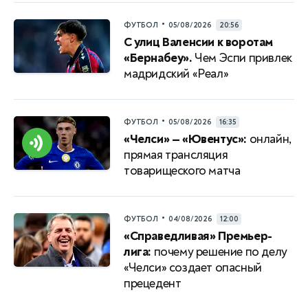
•
ФУТБОЛ
05/08/2026
20:56
С улиц Валенсии к воротам
«Бернабеу».
Чем Эспи привлек
мадридский «Реал»
•
ФУТБОЛ
05/08/2026
16:35
«Челси» — «Ювентус»:
онлайн,
прямая трансляция
товарищеского матча
•
ФУТБОЛ
04/08/2026
12:00
«Справедливая» Премьер-
лига:
почему решение по делу
«Челси» создает опасный
прецедент