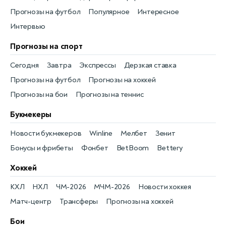
Прогнозы на футбол
Популярное
Интересное
Интервью
Прогнозы на спорт
Сегодня
Завтра
Экспрессы
Дерзкая ставка
Прогнозы на футбол
Прогнозы на хоккей
Прогнозы на бои
Прогнозы на теннис
Букмекеры
Новости букмекеров
Winline
Мелбет
Зенит
Бонусы и фрибеты
Фонбет
BetBoom
Bettery
Хоккей
КХЛ
НХЛ
ЧМ-2026
МЧМ-2026
Новости хоккея
Матч-центр
Трансферы
Прогнозы на хоккей
Бои