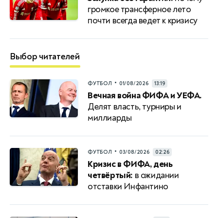
громкое трансферное лето
почти всегда ведет к кризису
Выбор читателей
•
ФУТБОЛ
01/08/2026
13:19
Вечная война ФИФА и УЕФА.
Делят власть, турниры и
миллиарды
•
ФУТБОЛ
03/08/2026
02:26
Кризис в ФИФА, день
четвёртый:
в ожидании
отставки Инфантино