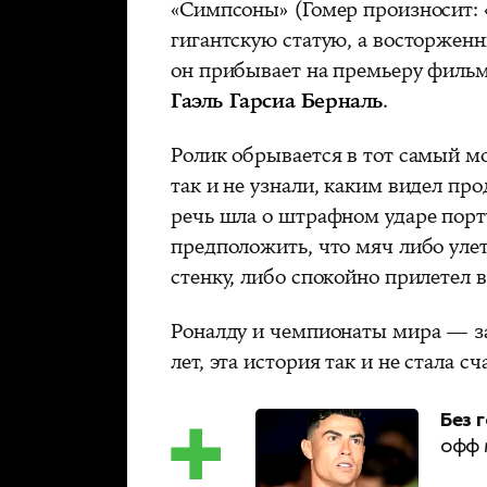
«Симпсоны» (Гомер произносит: «Р
гигантскую статую, а восторжен
он прибывает на премьеру фильма
Гаэль Гарсиа Берналь
.
Ролик обрывается в тот самый мо
так и не узнали, каким видел пр
речь шла о штрафном ударе порт
предположить, что мяч либо улет
стенку, либо спокойно прилетел 
Роналду и чемпионаты мира — за
лет, эта история так и не стала сч
Без г
офф 