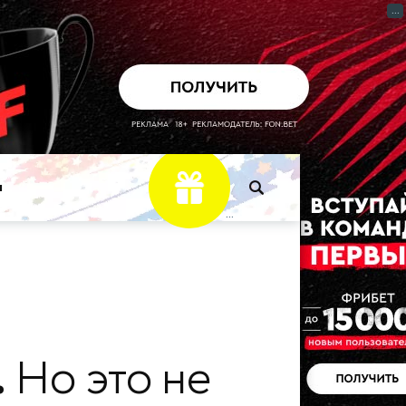
...
ы
...
.
Но это не