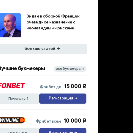
Зидан в сборной Франции:
очевидное назначение с
неочевидными рисками
Больше статей
→
Лучшие букмекеры
все букмекеры
→
15 000 ₽
Фрибет до
Регистрация
→
Почему тут?
10 000 ₽
Фрибет всем
Регистрация
→