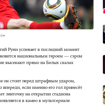
COM
тий Руни успевает в последний момент
тановится национальным героем — сэром
ие высекают прямо на Белых скалах
аме он стоит перед штрафным ударом,
о впереди, если именно его гол принесёт
ет ленточку на открытии стадиона
оявляется в камео в мультсериале