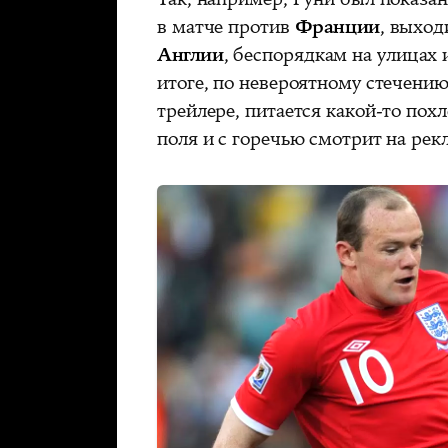
в матче против
Франции
, выход
Англии
, беспорядкам на улицах 
итоге, по невероятному стечени
трейлере, питается какой-то пох
поля и с горечью смотрит на ре