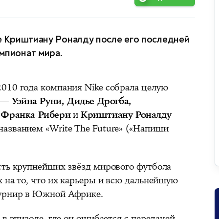
 Криштиану Роналду после его последней
мпионат мира.
010 года компания Nike собрала целую
д —
Уэйна Руни, Дидье Дрогба,
 Франка Рибери
и
Криштиану Роналду
азванием «Write The Future» («Напиши
сть крупнейших звёзд мирового футбола
 на то, что их карьеры и всю дальнейшую
турнир в Южной Африке.
 в эпизоде, где он ошибается с передачей