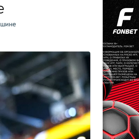
е
ршине