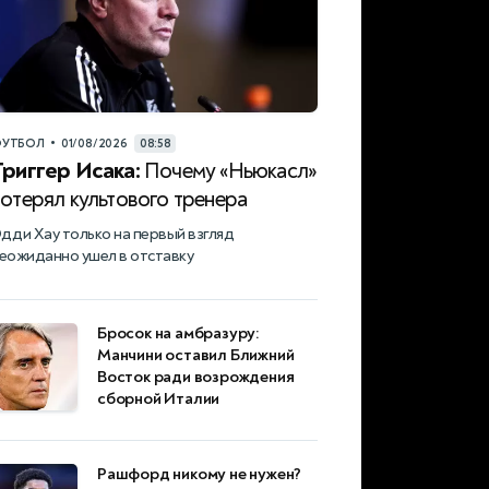
•
УТБОЛ
01/08/2026
08:58
Триггер Исака:
Почему «Ньюкасл»
потерял культового тренера
дди Хау только на первый взгляд
еожиданно ушел в отставку
Бросок на амбразуру:
Манчини оставил Ближний
Восток ради возрождения
сборной Италии
Рашфорд никому не нужен?