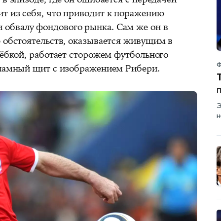
ит из себя, что приводит к поражению
и обвалу фондового рынка. Сам же он в
ю обстоятельств, оказывается живущим в
лёбкой, работает сторожем футбольного
Ф
кламный щит с изображением Рибери.
Э
н