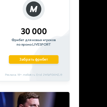
30 000
Фрибет для новых игроков
по промо LIVESPORT
Забрать фрибет
Реклама. 18+. melbet.ru. Erid: 2W5zFGKMZJ9