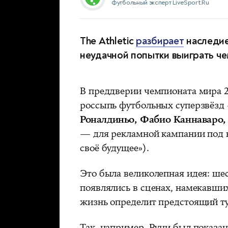
Футбольный эксперт LiveSport.Ru
The Athletic
разбирает
наследие
неудачной попытки выиграть че
В преддверии чемпионата мира 2
россыпь футбольных суперзвёз
Роналдиньо, Фабио Каннаваро,
— для рекламной кампании под н
своё будущее»).
Это была великолепная идея: ше
появлялись в сценах, намекавших
жизнь определит предстоящий 
Так, например, Руни был показан