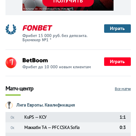
Играть
Фрибет 15 000 руб. без депозита.
Букмекер №1 *
Играть
Фрибет до 10 000 новым клиентам
Матч-центр
Все матчи
Лига Европы. Квалификация
KuPS — КСУ
1:1
Ок
Маккаби Т-А — PFC CSKA Sofia
0:3
Ок