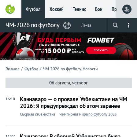
Футбол
Хоккей
Теннис
Бои
Прочие
Главное
ЧМ-2026 по футболу
Фрибет
Лента
Live
Вся лента
Прогнозы
Букмекеры
до 15
000 ₽
Новым
игрокам, без
условий
Футбол
/
/
Главное
Футбол
ЧМ-2026 по футболу. Новости
ЧМ-2026
06 августа, четверг
по
Каннаваро — о провале Узбекистане на ЧМ
16:10
2026: Я предупреждал об этом заранее
футболу
Сборная Узбекистана
Чемпионат мира по футболу 2026
Лента
Каннаваро: В сборной Узбекистана была
11:27