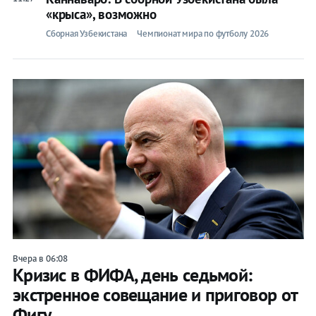
«крыса», возможно
Сборная Узбекистана
Чемпионат мира по футболу 2026
Прогнозы
на спорт
Букмекеры
Хоккей
Теннис
Бои
Вчера в 06:08
Прочие
Кризис в ФИФА, день седьмой:
экстренное совещание и приговор от
Игры
Фигу