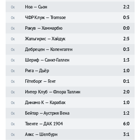
Ноа — Сьон
2:2
Ок
ЧФР Клуж — Tromsoe
0:5
Ок
Ракув — Хаммарбю
0:0
Ок
Жальгирис — Хайдук
2:5
Ок
Дебрецен — Копенгаген
0:3
Ок
Шериф — Санкт-Галлен
1:3
Ок
Рига — Дьёр
1:0
Ок
Гётеборг — Гент
0:1
Ок
Интер Клуб — Флора Таллин
2:0
Ок
Динамо К — Карабах
1:0
Ок
Бейтар — Аустрия Вена
1:2
Ок
Твенте — ДАК 1904
6:0
Ок
Аякс — Шелбурн
3:1
Ок