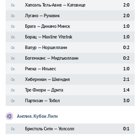
Хапоэль Тель-Авив — Катовице
2:0
Ок
Лугано — Рунавик
2:0
Ок
Брага — Динамо Минск
1:0
Ок
Борац — Maxline Vitebsk
1:0
Ок
Валур — Норшелланн
0:2
Ок
Богемианс — Мидтьюлланн
0:2
Ок
Риека — Ильвес
1:0
Ок
Хиберниан — Шкендия
2:1
Ок
Тре Фиори — Дрита
1:4
Ок
Партизан — Тобол
3:0
Ок
Англия. Кубок Лиги
Бристоль Сити — Уолсолл
0:1
Ок