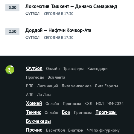
Локомотив Ташкент — Динамо Самарканд
3.00
ФУТБОЛ
СЕГОДНЯ В 17:30
Дордой — Нефтчи Кочкор-Ата
2.30
ФУТБОЛ
СЕГОДНЯ В 17:30
Футбол
Онлайн
Трансферы
Календари
Прогнозы
Вся лента
РПЛ
Лига наций
Лига чемпионов
Лига Европы
АПЛ
Ла Лига
Хоккей
Онлайн
Прогнозы
КХЛ
НХЛ
ЧМ-2024
Теннис
Бои
Прогнозы
Онлайн
Прогнозы
Букмекеры
Прочие
Баскетбол
Биатлон
ЧМ по фигурному