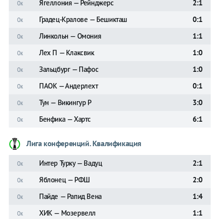
Ягеллония — Рейнджерс
2:1
Ок
Градец-Кралове — Бешикташ
0:1
Ок
Линкольн — Омония
1:1
Ок
Лех П — Клаксвик
1:0
Ок
Зальцбург — Пафос
1:0
Ок
ПАОК — Андерлехт
0:1
Ок
Тун — Викингур Р
3:0
Ок
Бенфика — Хартс
6:1
Ок
Лига конференций. Квалификация
Интер Турку — Вадуц
2:1
Ок
Яблонец — РФШ
2:0
Ок
Пайде — Рапид Вена
1:4
Ок
ХИК — Мозервелл
1:1
Ок