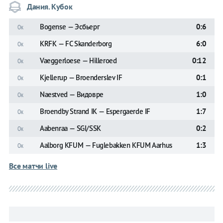
Дания. Кубок
Bogense — Эсбьерг
0:6
Ок
KRFK — FC Skanderborg
6:0
Ок
Vaeggerloese — Hilleroed
0:12
Ок
Kjellerup — Broenderslev IF
0:1
Ок
Naestved — Видовре
1:0
Ок
Broendby Strand IK — Espergaerde IF
1:7
Ок
Aabenraa — SGI/SSK
0:2
Ок
Aalborg KFUM — Fuglebakken KFUM Aarhus
1:3
Ок
Все матчи live