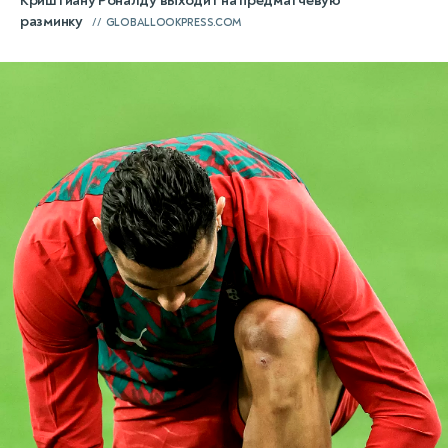
Криштиану Роналду выходит на предматчевую
разминку
GLOBALLOOKPRESS.COM