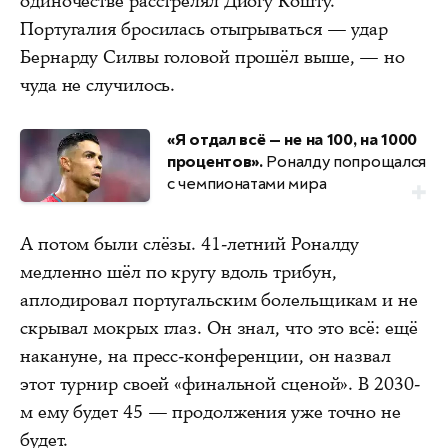
одиночестве расстрелял Диогу Кошту.
Португалия бросилась отыгрываться — удар
Бернарду Силвы головой прошёл выше, — но
чуда не случилось.
«Я отдал всё — не на 100, на 1000
процентов».
Роналду попрощался
с чемпионатами мира
А потом были слёзы. 41-летний Роналду
медленно шёл по кругу вдоль трибун,
аплодировал португальским болельщикам и не
скрывал мокрых глаз. Он знал, что это всё: ещё
накануне, на пресс-конференции, он назвал
этот турнир своей «финальной сценой». В 2030-
м ему будет 45 — продолжения уже точно не
будет.