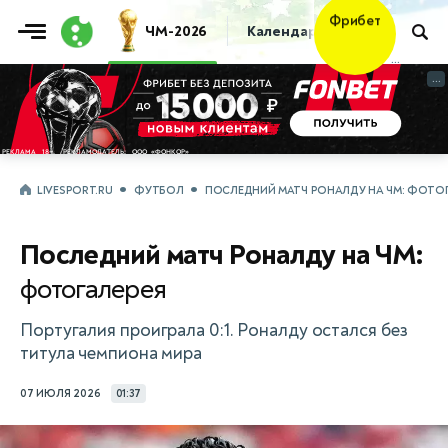
ЧМ-2026
Календарь
Таблица
Пр
Получить
→
...
...
LIVESPORT.RU
ФУТБОЛ
ПОСЛЕДНИЙ МАТЧ РОНАЛДУ НА ЧМ: ФОТО
Последний матч Роналду на ЧМ:
фотогалерея
Португалия проиграла 0:1. Роналду остался без
титула чемпиона мира
07 ИЮЛЯ 2026
01:37