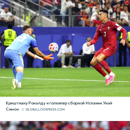
Криштиану Роналду и голкипер сборной Испании Унай
Симон
GLOBALLOOKPRESS.COM