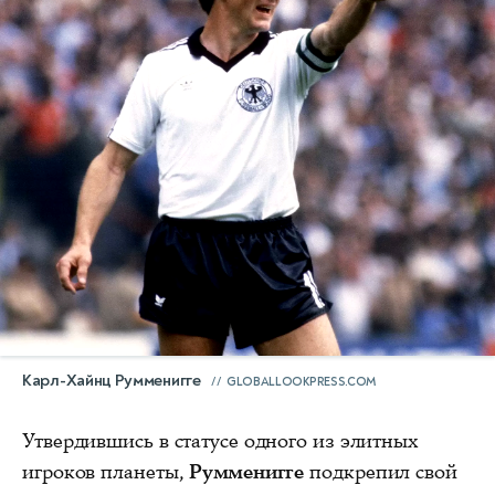
Карл-Хайнц Румменигге
GLOBALLOOKPRESS.COM
Утвердившись в статусе одного из элитных
игроков планеты,
Румменигге
подкрепил свой