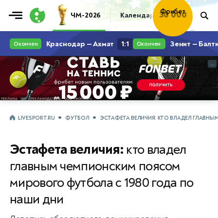
Фрибет
ЧМ-2026
Календарь
Таблица
Пр
30 000
...
...
LIVESPORT.RU
ФУТБОЛ
ЭСТАФЕТА ВЕЛИЧИЯ: КТО ВЛАДЕЛ ГЛАВНЫ
Эстафета величия:
кто владел
главным чемпионским поясом
мирового футбола с 1980 года по
наши дни