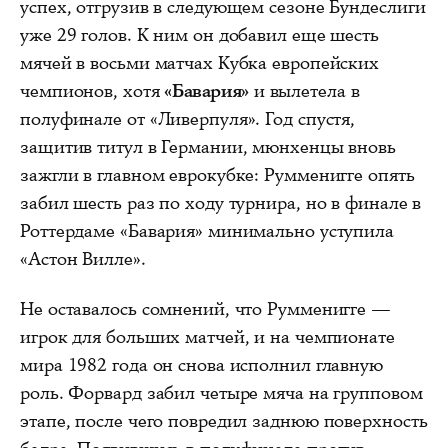
успех, отгрузив в следующем сезоне Бундеслиги
уже 29 голов. К ним он добавил еще шесть
мячей в восьми матчах Кубка европейских
чемпионов, хотя
«Бавария»
и вылетела в
полуфинале от «Ливерпуля». Год спустя,
защитив титул в Германии, мюнхенцы вновь
зажгли в главном еврокубке: Румменигге опять
забил шесть раз по ходу турнира, но в финале в
Роттердаме «Бавария» минимально уступила
«Астон Вилле».
Не оставалось сомнений, что Румменигге —
игрок для больших матчей, и на чемпионате
мира 1982 года он снова исполнил главную
роль. Форвард забил четыре мяча на групповом
этапе, после чего повредил заднюю поверхность