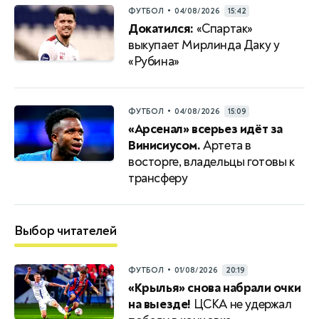
•
ФУТБОЛ
04/08/2026
15:42
Докатился:
«Спартак»
выкупает Мирлинда Даку у
«Рубина»
•
ФУТБОЛ
04/08/2026
15:09
«Арсенал» всерьез идёт за
Винисиусом.
Артета в
восторге, владельцы готовы к
трансферу
Выбор читателей
•
ФУТБОЛ
01/08/2026
20:19
«Крылья» снова набрали очки
на выезде!
ЦСКА не удержал