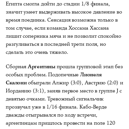
Египта смогла дойти до стадии 1/8 финала,
значит умеет выдерживать высокое давление во
время поединка. Сенсация возможна только в
том случае, если команда Хоссама Хассана
лишит соперника мяча и не позволит спокойно
разгуливаться в последней трети поля, но
сделать это очень тяжело.
Сборная
Аргентины
прошла групповой этап без
особых проблем. Подопечные
Лионеля
Скалони
обыграли Алжир (3:0), Австрию (2:0) и
Иорданию (3:1), заняв первое место в группе J с
девятью очками. Тревожный сигнальчик
прозвучал уже в 1/16 финала. Кабо-Верде
дважды отыгрывался по ходу встречи,
аргентинцам пришлось провести на поле 120