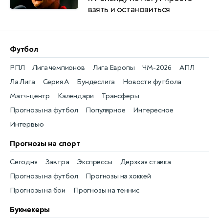
взять и остановиться
Футбол
РПЛ
Лига чемпионов
Лига Европы
ЧМ-2026
АПЛ
Ла Лига
Серия А
Бундеслига
Новости футбола
Матч-центр
Календари
Трансферы
Прогнозы на футбол
Популярное
Интересное
Интервью
Прогнозы на спорт
Сегодня
Завтра
Экспрессы
Дерзкая ставка
Прогнозы на футбол
Прогнозы на хоккей
Прогнозы на бои
Прогнозы на теннис
Букмекеры