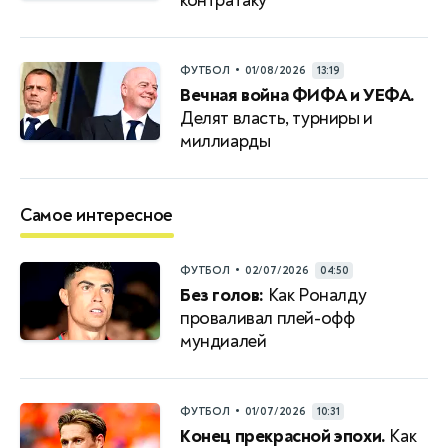
контратаку
•
ФУТБОЛ
01/08/2026
13:19
Вечная война ФИФА и УЕФА.
Делят власть, турниры и
миллиарды
Самое интересное
•
ФУТБОЛ
02/07/2026
04:50
Без голов:
Как Роналду
проваливал плей-офф
мундиалей
•
ФУТБОЛ
01/07/2026
10:31
Конец прекрасной эпохи.
Как