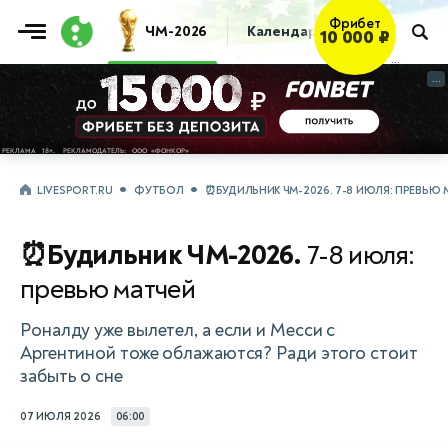
Фрибет
ЧМ-2026
Календарь
Таблица
Пр
10 000 ₽
...
...
LIVESPORT.RU
ФУТБОЛ
⏰БУДИЛЬНИК ЧМ-2026. 7-8 ИЮЛЯ: ПРЕВЬЮ 
⏰Будильник ЧМ-2026.
7-8 июля:
превью матчей
Роналду уже вылетел, а если и Месси с
Аргентиной тоже облажаются? Ради этого стоит
забыть о сне
07 ИЮЛЯ 2026
06:00