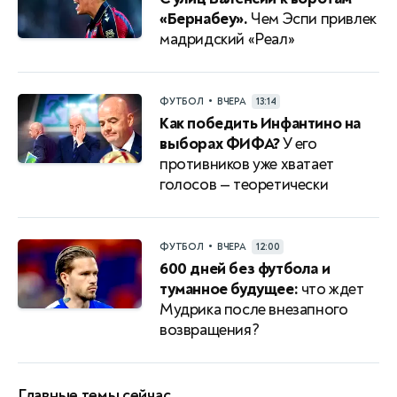
«Бернабеу».
Чем Эспи привлек
мадридский «Реал»
•
ФУТБОЛ
ВЧЕРА
13:14
Как победить Инфантино на
выборах ФИФА?
У его
противников уже хватает
голосов — теоретически
•
ФУТБОЛ
ВЧЕРА
12:00
600 дней без футбола и
туманное будущее:
что ждет
Мудрика после внезапного
возвращения?
Главные темы сейчас