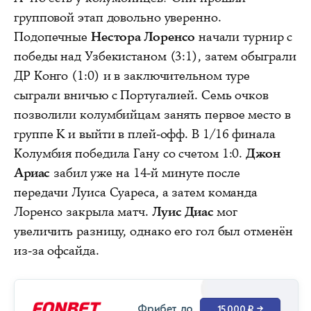
групповой этап довольно уверенно.
Подопечные
Нестора Лоренсо
начали турнир с
победы над Узбекистаном (3:1), затем обыграли
ДР Конго (1:0) и в заключительном туре
сыграли вничью с Португалией. Семь очков
позволили колумбийцам занять первое место в
группе K и выйти в плей-офф. В 1/16 финала
Колумбия победила Гану со счетом 1:0.
Джон
Ариас
забил уже на 14-й минуте после
передачи Луиса Суареса, а затем команда
Лоренсо закрыла матч.
Луис Диас
мог
увеличить разницу, однако его гол был отменён
из-за офсайда.
Фрибет до
15 000 ₽
→