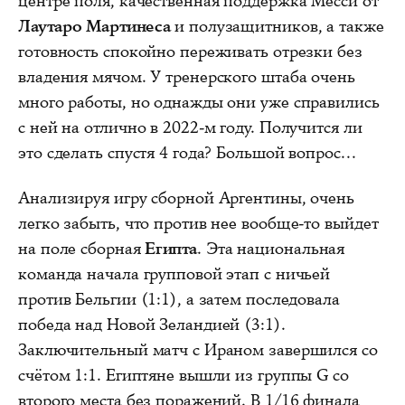
центре поля, качественная поддержка Месси от
Лаутаро Мартинеса
и полузащитников, а также
готовность спокойно переживать отрезки без
владения мячом. У тренерского штаба очень
много работы, но однажды они уже справились
с ней на отлично в 2022-м году. Получится ли
это сделать спустя 4 года? Большой вопрос...
Анализируя игру сборной Аргентины, очень
легко забыть, что против нее вообще-то выйдет
на поле сборная
Египта
. Эта национальная
команда начала групповой этап с ничьей
против Бельгии (1:1), а затем последовала
победа над Новой Зеландией (3:1).
Заключительный матч с Ираном завершился со
счётом 1:1. Египтяне вышли из группы G со
второго места без поражений. В 1/16 финала