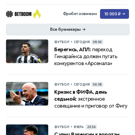
Фрибет новичкам
10 000 ₽
→
Все букмекеры
→
•
ФУТБОЛ
СЕГОДНЯ
08:00
Берегись, АПЛ:
переход
Гимарайнса должен пугать
конкурентов «Арсенала»
•
ФУТБОЛ
СЕГОДНЯ
06:08
Кризис в ФИФА, день
седьмой:
экстренное
совещание и приговор от Фигу
•
ФУТБОЛ
ВЧЕРА
20:56
С улиц Валенсии к воротам