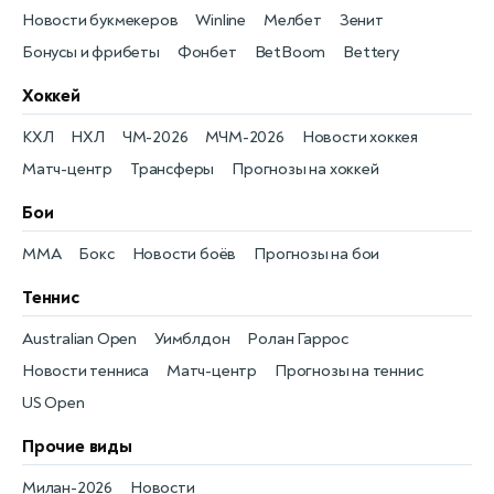
Новости букмекеров
Winline
Мелбет
Зенит
Бонусы и фрибеты
Фонбет
BetBoom
Bettery
Хоккей
КХЛ
НХЛ
ЧМ-2026
МЧМ-2026
Новости хоккея
Матч-центр
Трансферы
Прогнозы на хоккей
Бои
MMA
Бокс
Новости боёв
Прогнозы на бои
Теннис
Australian Open
Уимблдон
Ролан Гаррос
Новости тенниса
Матч-центр
Прогнозы на теннис
US Open
Прочие виды
Милан-2026
Новости