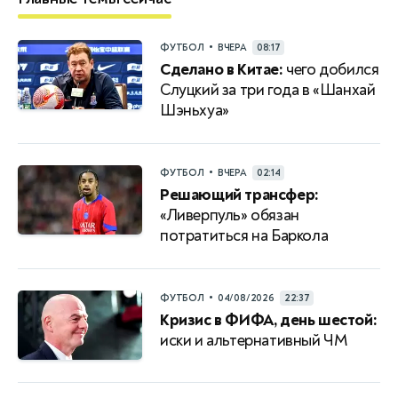
•
ФУТБОЛ
ВЧЕРА
08:17
Сделано в Китае:
чего добился
Слуцкий за три года в «Шанхай
Шэньхуа»
•
ФУТБОЛ
ВЧЕРА
02:14
Решающий трансфер:
«Ливерпуль» обязан
потратиться на Баркола
•
ФУТБОЛ
04/08/2026
22:37
Кризис в ФИФА, день шестой:
иски и альтернативный ЧМ