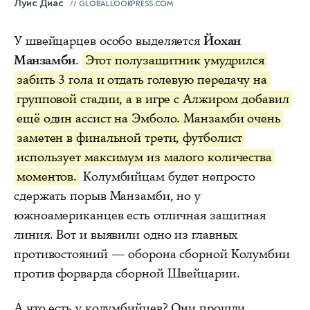
Луис Диас
GLOBALLOOKPRESS.COM
У швейцарцев особо выделяется
Йохан
Манзамби
.
Этот полузащитник умудрился
забить 3 гола и отдать голевую передачу на
групповой стадии, а в игре с Алжиром добавил
ещё один ассист на Эмболо. Манзамби очень
заметен в финальной трети, футболист
использует максимум из малого количества
моментов.
Колумбийцам будет непросто
сдержать порыв Манзамби, но у
южноамериканцев есть отличная защитная
линия. Вот и выявили одно из главных
противостояний — оборона сборной Колумбии
против форварда сборной Швейцарии.
А что есть у колумбийцев? Они прошли