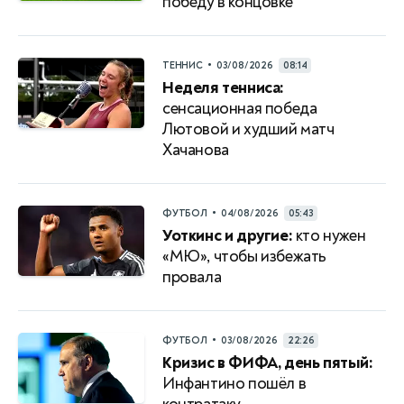
победу в концовке
•
ТЕННИС
03/08/2026
08:14
Неделя тенниса:
сенсационная победа
Лютовой и худший матч
Хачанова
•
ФУТБОЛ
04/08/2026
05:43
Уоткинс и другие:
кто нужен
«МЮ», чтобы избежать
провала
•
ФУТБОЛ
03/08/2026
22:26
Кризис в ФИФА, день пятый:
Инфантино пошёл в