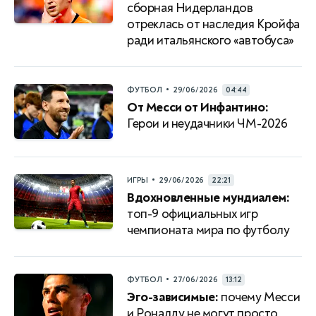
сборная Нидерландов
отреклась от наследия Кройфа
ради итальянского «автобуса»
•
ФУТБОЛ
29/06/2026
04:44
От Месси от Инфантино:
Герои и неудачники ЧМ-2026
•
ИГРЫ
29/06/2026
22:21
Вдохновленные мундиалем:
топ-9 официальных игр
чемпионата мира по футболу
•
ФУТБОЛ
27/06/2026
13:12
Эго-зависимые:
почему Месси
и Роналду не могут просто