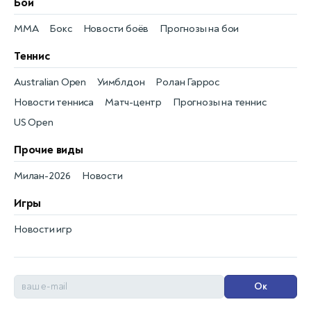
Бои
MMA
Бокс
Новости боёв
Прогнозы на бои
Теннис
Australian Open
Уимблдон
Ролан Гаррос
Новости тенниса
Матч-центр
Прогнозы на теннис
US Open
Прочие виды
Милан-2026
Новости
Игры
Новости игр
Ок