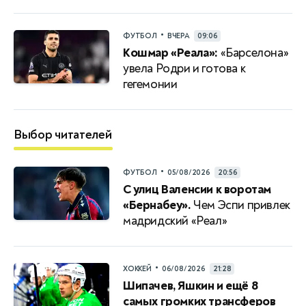
•
ФУТБОЛ
ВЧЕРА
09:06
Кошмар «Реала»:
«Барселона»
увела Родри и готова к
гегемонии
Выбор читателей
•
ФУТБОЛ
05/08/2026
20:56
С улиц Валенсии к воротам
«Бернабеу».
Чем Эспи привлек
мадридский «Реал»
•
ХОККЕЙ
06/08/2026
21:28
Шипачев, Яшкин и ещё 8
самых громких трансферов