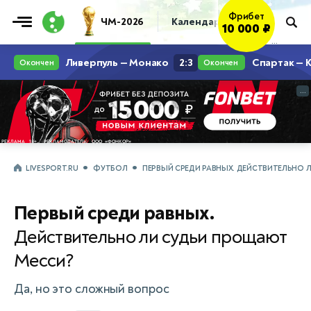
Фрибет
ЧМ-2026
Календарь
Таблица
Пр
10 000 ₽
...
...
LIVESPORT.RU
ФУТБОЛ
ПЕРВЫЙ СРЕДИ РАВНЫХ. ДЕЙСТВИТЕЛЬНО 
Первый среди равных.
Действительно ли судьи прощают
Месси?
Да, но это сложный вопрос