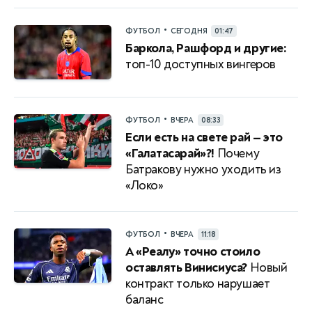
•
ФУТБОЛ
СЕГОДНЯ
01:47
Баркола, Рашфорд и другие:
топ-10 доступных вингеров
•
ФУТБОЛ
ВЧЕРА
08:33
Если есть на свете рай — это
«Галатасарай»?!
Почему
Батракову нужно уходить из
«Локо»
•
ФУТБОЛ
ВЧЕРА
11:18
А «Реалу» точно стоило
оставлять Винисиуса?
Новый
контракт только нарушает
баланс