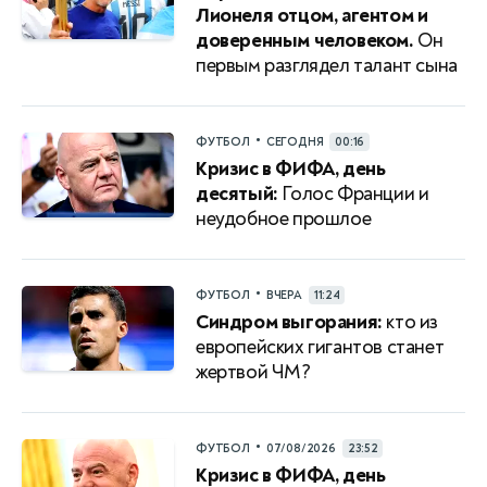
Лионеля отцом, агентом и
доверенным человеком.
Он
первым разглядел талант сына
•
ФУТБОЛ
СЕГОДНЯ
00:16
Кризис в ФИФА, день
десятый:
Голос Франции и
неудобное прошлое
•
ФУТБОЛ
ВЧЕРА
11:24
Синдром выгорания:
кто из
европейских гигантов станет
жертвой ЧМ?
•
ФУТБОЛ
07/08/2026
23:52
Кризис в ФИФА, день