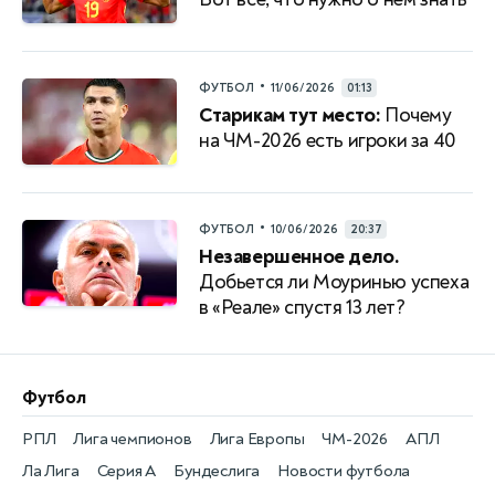
•
ФУТБОЛ
11/06/2026
01:13
Старикам тут место:
Почему
на ЧМ-2026 есть игроки за 40
•
ФУТБОЛ
10/06/2026
20:37
Незавершенное дело.
Добьется ли Моуринью успеха
в «Реале» спустя 13 лет?
Футбол
РПЛ
Лига чемпионов
Лига Европы
ЧМ-2026
АПЛ
Ла Лига
Серия А
Бундеслига
Новости футбола