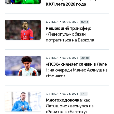
КХЛ лета 2026 года
•
ФУТБОЛ
05/08/2026
02:14
Решающий трансфер:
«Ливерпуль» обязан
потратиться на Баркола
•
ФУТБОЛ
03/08/2026
20:48
«ПСЖ» снимает сливки в Лиге
1:
на очереди Манес Аклиуш из
«Монако»
•
ФУТБОЛ
03/08/2026
17:11
Многоходовочка:
как
Латышонок вернулся из
«Зенита» в «Балтику»