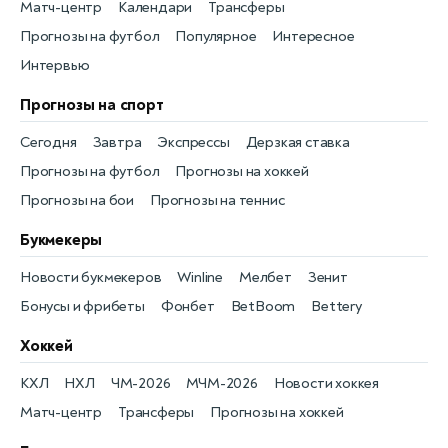
Матч-центр
Календари
Трансферы
Прогнозы на футбол
Популярное
Интересное
Интервью
Прогнозы на спорт
Сегодня
Завтра
Экспрессы
Дерзкая ставка
Прогнозы на футбол
Прогнозы на хоккей
Прогнозы на бои
Прогнозы на теннис
Букмекеры
Новости букмекеров
Winline
Мелбет
Зенит
Бонусы и фрибеты
Фонбет
BetBoom
Bettery
Хоккей
КХЛ
НХЛ
ЧМ-2026
МЧМ-2026
Новости хоккея
Матч-центр
Трансферы
Прогнозы на хоккей