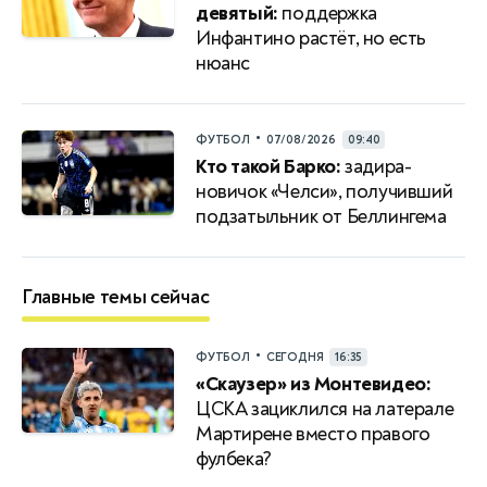
девятый:
поддержка
Инфантино растёт, но есть
нюанс
•
ФУТБОЛ
07/08/2026
09:40
Кто такой Барко:
задира-
новичок «Челси», получивший
подзатыльник от Беллингема
Главные темы сейчас
•
ФУТБОЛ
СЕГОДНЯ
16:35
«Скаузер» из Монтевидео:
ЦСКА зациклился на латерале
Мартирене вместо правого
фулбека?