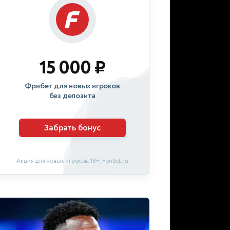
15 000 ₽
Фрибет для новых игроков
без депозита
Забрать бонус
Акция для новых игроков. 18+. Fonbet.ru