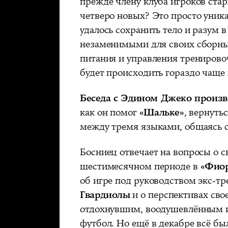
прежде члену клуба игроков стар
четверо новых? Это просто уник
удалось сохранить тело и разум 
незаменимыми для своих сборны
питания и управления тренирово
будет происходить гораздо чаще
Беседа с Эдином Джеко произв
как он помог
«Шальке»
, вернуть
между тремя языками, общаясь с
Босниец отвечает на вопросы о с
шестимесячном периоде в
«Фио
об игре под руководством экс-т
Гвардиолы
и о перспективах сво
отдохнувшим, воодушевлённым 
футбол. Но ещё в декабре всё бы