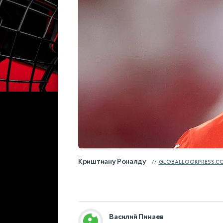
Криштиану Роналду
GLOBALLOOKPRESS.C
Василий Пинаев