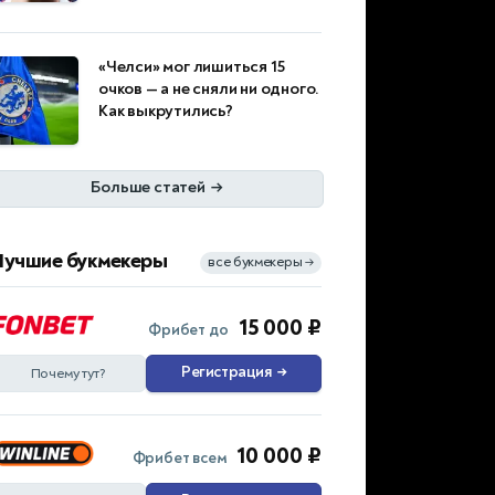
«Челси» мог лишиться 15
очков — а не сняли ни одного.
Как выкрутились?
Больше статей
→
Лучшие букмекеры
все букмекеры
→
15 000 ₽
Фрибет до
Регистрация
→
Почему тут?
10 000 ₽
Фрибет всем