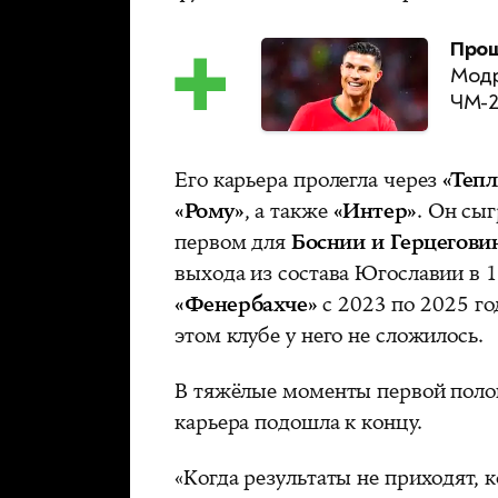
Прощ
Модр
ЧМ-2
Его карьера пролегла через
«Тепл
«Рому»
, а также
«Интер»
. Он сы
первом для
Боснии и Герцегови
выхода из состава Югославии в 1
«Фенербахче»
с 2023 по 2025 г
этом клубе у него не сложилось.
В тяжёлые моменты первой полов
карьера подошла к концу.
«Когда результаты не приходят, к