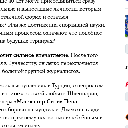
ше 40 лет могут присоединиться сразу
альные и выносливые личности, которым
в отличной форме и остаться
х? Или же достижения спортивной науки,
чным процессом означают, что подобное
 на будущих турнирах?
одит сильное впечатление
. После того
ся в Бундеслигу, он легко переключается
 большой группой журналистов.
воих выступлениях в Турции, о непростом
рентине
», о своей любви к Швейцарии,
ренера
«Манчестер Сити» Пепа
ей сборной на мундиале. Джеко выглядит
и по-прежнему полностью влюблённым в
ло совсем иначе.