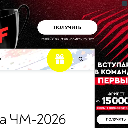
...
ы
...
а ЧМ-2026