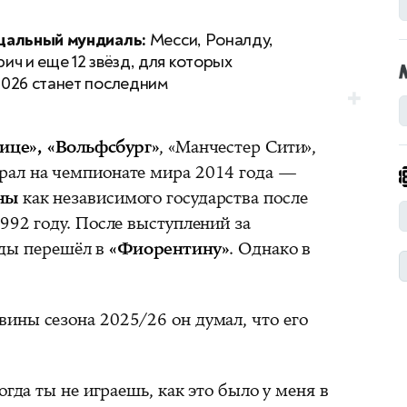
альный мундиаль:
Месси, Роналду,
ич и еще 12 звёзд, для которых
026 станет последним
ице», «Вольфсбург»
, «Манчестер Сити»,
грал на чемпионате мира 2014 года —
ны
как независимого государства после
992 году. После выступлений за
оды перешёл в
«Фиорентину»
. Однако в
ины сезона 2025/26 он думал, что его
огда ты не играешь, как это было у меня в