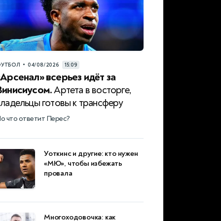
•
УТБОЛ
04/08/2026
15:09
«Арсенал» всерьез идёт за
Винисиусом.
Артета в восторге,
владельцы готовы к трансферу
о что ответит Перес?
Уоткинс и другие: кто нужен
«МЮ», чтобы избежать
провала
Многоходовочка: как