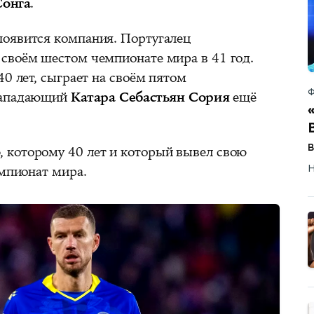
Сонга
.
появится компания. Португалец
 своём шестом чемпионате мира в 41 год.
40 лет, сыграет на своём пятом
Ф
 нападающий
Катара Себастьян Сория
ещё
о
, которому 40 лет и который вывел свою
Н
емпионат мира.