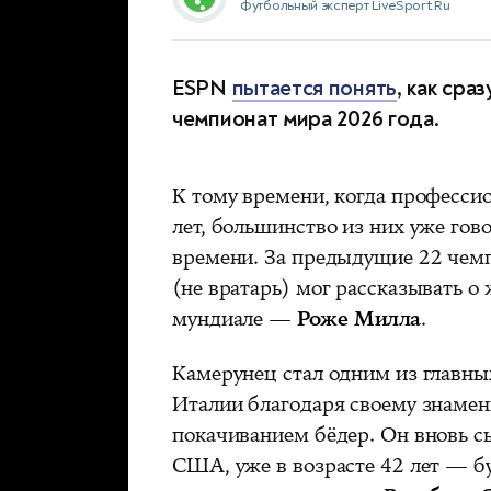
Футбольный эксперт LiveSport.Ru
ESPN
пытается понять
, как сра
чемпионат мира 2026 года.
К тому времени, когда професси
лет, большинство из них уже гов
времени. За предыдущие 22 чем
(не вратарь) мог рассказывать о
мундиале —
Роже Милла
.
Камерунец стал одним из главны
Италии благодаря своему знамен
покачиванием бёдер. Он вновь с
США, уже в возрасте 42 лет — бу