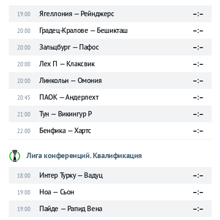
Ягеллония — Рейнджерс
–:–
19:00
Градец-Кралове — Бешикташ
–:–
20:00
Зальцбург — Пафос
–:–
20:00
Лех П — Клаксвик
–:–
20:00
Линкольн — Омония
–:–
20:00
ПАОК — Андерлехт
–:–
20:45
Тун — Викингур Р
–:–
21:00
Бенфика — Хартс
–:–
22:00
Лига конференций. Квалификация
Интер Турку — Вадуц
–:–
18:00
Ноа — Сьон
–:–
19:00
Пайде — Рапид Вена
–:–
19:00