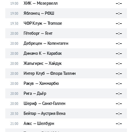
ХИК — Мозервелл
–:–
19:00
Яблонец — РФШ
–:–
19:00
ЧФР Клуж — Tromsoe
–:–
19:30
Гётеборг — Гент
–:–
20:00
Дебрецен — Копенгаген
–:–
20:00
Динамо К — Карабах
–:–
20:00
Жальгирис — Хайдук
–:–
20:00
Интер Клуб — Флора Таллин
–:–
20:00
Ракув — Хаммарбю
–:–
20:00
Рига — Дьёр
–:–
20:00
Шериф — Санкт-Галлен
–:–
20:00
Бейтар — Аустрия Вена
–:–
20:30
Аякс — Шелбурн
–:–
21:00