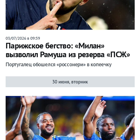
Прогнозы
на спорт
03/07/2026 в 09:59
Парижское бегство: «Милан»
Букмекеры
вызволил Рамуша из резерва «ПСЖ»
Хоккей
Португалец обошелся «россонери» в копеечку
Теннис
30 июня, вторник
Бои
Прочие
Игры