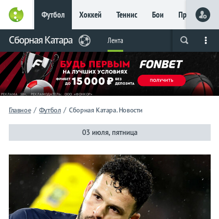
Футбол
Хоккей
Теннис
Бои
Прочие
Главное
Сборная Катара
Фрибет
Лента
Live
Вся лента
Прогнозы
Букмекеры
до 15
000 ₽
Новым
игрокам, без
условий
Футбол
/
/
Главное
Футбол
Сборная Катара. Новости
Сборная
03 июля, пятница
Катара
Лента