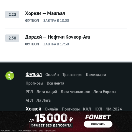
Хорезм — Машъал
2.23
ФУТБОЛ
ЗАВТРА В 18:00
Дордой — Нефтчи Кочкор-Ата
2.30
ФУТБОЛ
ЗАВТРА В 17:30
Футбол
Онлайн
Трансферы
Календари
Прогнозы
Вся лента
РПЛ
Лига наций
Лига чемпионов
Лига Европы
АПЛ
Ла Лига
Хоккей
Онлайн
Прогнозы
КХЛ
НХЛ
ЧМ-2024
Теннис
Бои
Прогнозы
Онлайн
Прогнозы
Букмекеры