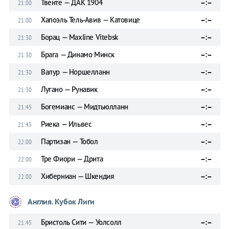
Твенте — ДАК 1904
–:–
21:00
Хапоэль Тель-Авив — Катовице
–:–
21:00
Борац — Maxline Vitebsk
–:–
21:30
Брага — Динамо Минск
–:–
21:30
Валур — Норшелланн
–:–
21:30
Лугано — Рунавик
–:–
21:30
Богемианс — Мидтьюлланн
–:–
21:45
Риека — Ильвес
–:–
21:45
Партизан — Тобол
–:–
22:00
Тре Фиори — Дрита
–:–
22:00
Хиберниан — Шкендия
–:–
22:00
Англия. Кубок Лиги
Бристоль Сити — Уолсолл
–:–
21:45