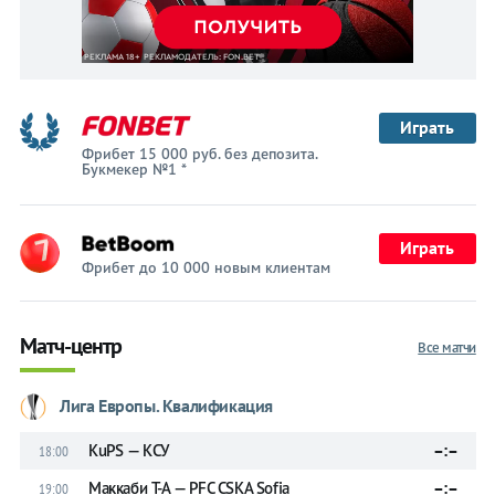
Играть
Фрибет 15 000 руб. без депозита.
Букмекер №1 *
Играть
Фрибет до 10 000 новым клиентам
Матч-центр
Все матчи
Лига Европы. Квалификация
KuPS — КСУ
–:–
18:00
Маккаби Т-А — PFC CSKA Sofia
–:–
19:00