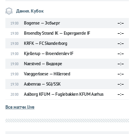
Дания. Кубок
Bogense — Эсбьерг
–:–
19:00
Broendby Strand IK — Espergaerde IF
–:–
19:00
KRFK — FC Skanderborg
–:–
19:00
Kjellerup — Broenderslev IF
–:–
19:00
Naestved — Видовре
–:–
19:00
Vaeggerloese — Hilleroed
–:–
19:00
Aabenraa — SGI/SSK
–:–
19:30
Aalborg KFUM — Fuglebakken KFUM Aarhus
–:–
20:00
Все матчи live