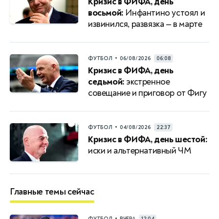
Кризис в ФИФА, день
восьмой:
Инфантино устоял и
извинился, развязка — в марте
•
ФУТБОЛ
06/08/2026
06:08
Кризис в ФИФА, день
седьмой:
экстренное
совещание и приговор от Фигу
•
ФУТБОЛ
04/08/2026
22:37
Кризис в ФИФА, день шестой:
иски и альтернативный ЧМ
Главные темы сейчас
•
ФУТБОЛ
ВЧЕРА
12:04