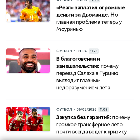
«Реал» заплатил огромные
деньги за Дьоманде.
Но
главная проблема теперь у
Моуринью
•
ФУТБОЛ
ВЧЕРА
11:23
В благоговении и
замешательстве:
почему
переезд Салаха в Турцию
выглядит главным
недоразумением лета
•
ФУТБОЛ
06/08/2026
11:09
Закупка без гарантий:
почему
громкое трансферное лето
почти всегда ведет к кризису