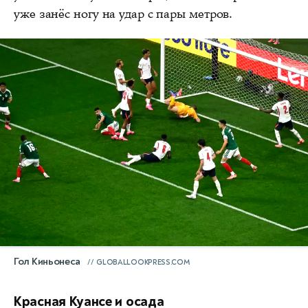
уже занёс ногу на удар с пары метров.
Гол Киньонеса
GLOBALLOOKPRESS.COM
Красная Куансе и осада