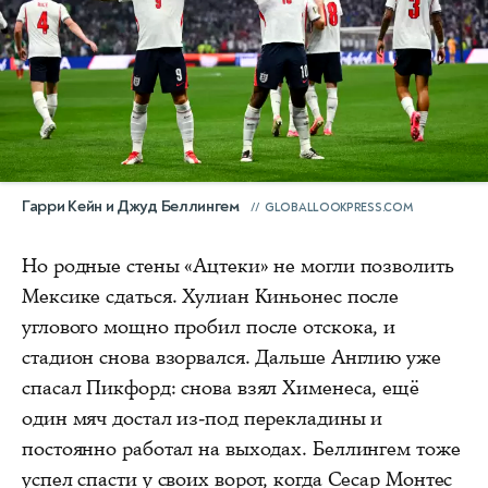
Гарри Кейн и Джуд Беллингем
GLOBALLOOKPRESS.COM
Но родные стены «Ацтеки» не могли позволить
Мексике сдаться. Хулиан Киньонес после
углового мощно пробил после отскока, и
стадион снова взорвался. Дальше Англию уже
спасал Пикфорд: снова взял Хименеса, ещё
один мяч достал из-под перекладины и
постоянно работал на выходах. Беллингем тоже
успел спасти у своих ворот, когда Сесар Монтес