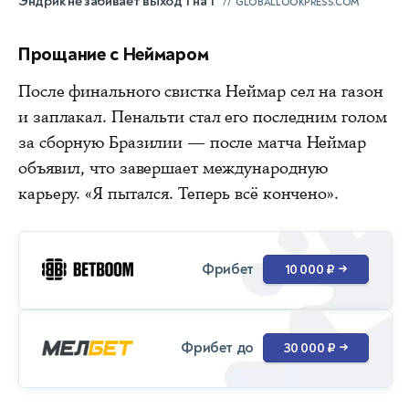
Эндрик не забивает выход 1 на 1
GLOBALLOOKPRESS.COM
Прощание с Неймаром
После финального свистка Неймар сел на газон
и заплакал. Пенальти стал его последним голом
за сборную Бразилии — после матча Неймар
объявил, что завершает международную
карьеру. «Я пытался. Теперь всё кончено».
Фрибет
10 000 ₽
→
Фрибет до
30 000 ₽
→