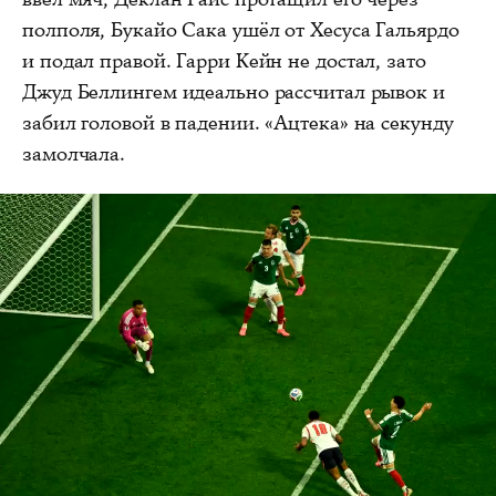
полполя, Букайо Сака ушёл от Хесуса Гальярдо
и подал правой. Гарри Кейн не достал, зато
Джуд Беллингем идеально рассчитал рывок и
забил головой в падении. «Ацтека» на секунду
замолчала.