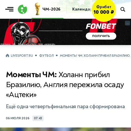
ЧМ-2026
Календарь
Таблица
Пр
Получить
→
...
...
LIVESPORT.RU
ФУТБОЛ
МОМЕНТЫ ЧМ: ХОЛАНН ПРИБИЛ БРАЗИЛИЮ, 
Моменты ЧМ:
Холанн прибил
Бразилию, Англия пережила осаду
«Ацтеки»
Ещё одна четвертьфинальная пара сформирована
06 ИЮЛЯ 2026
07:43