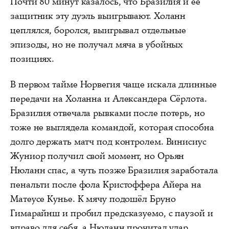
Почти 80 минут казалось, что Бразилия и её
защитник эту дуэль выигрывают. Холанн
цеплялся, боролся, выигрывал отдельные
эпизоды, но не получал мяча в убойных
позициях.
В первом тайме Норвегия чаще искала длинные
передачи на Холанна и Александера Сёрлота.
Бразилия отвечала рывками после потерь, но
тоже не выглядела командой, которая способна
долго держать матч под контролем. Винисиус
Жуниор получил свой момент, но Орьян
Нюланн спас, а чуть позже Бразилия заработала
пенальти после фола Кристоффера Айера на
Матеусе Кунье. К мячу подошёл Бруно
Гимарайнш и пробил предсказуемо, с паузой и
вправо для себя, а Нюланн прочитал удар.