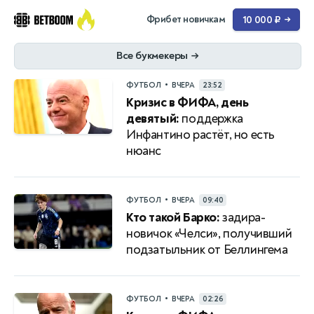
Фрибет новичкам
10 000 ₽
→
Все букмекеры
→
•
ФУТБОЛ
ВЧЕРА
23:52
Кризис в ФИФА, день
девятый:
поддержка
Инфантино растёт, но есть
нюанс
•
ФУТБОЛ
ВЧЕРА
09:40
Кто такой Барко:
задира-
новичок «Челси», получивший
подзатыльник от Беллингема
•
ФУТБОЛ
ВЧЕРА
02:26