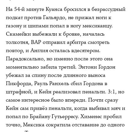
На 54-й минуте Куанса бросился в безрассудный
подкат против Гальярдо, не прижал ноги к
газону и шипами попал в ногу мексиканцу.
Скамейки выбежали к бровке, началась
толкотня, ВАР отправил арбитра смотреть
повтор, и Англия осталась вдесятером.
Парадоксально, но именно после этого она
моментально забила третий. Энтони Гордон
убежал за спину после длинного выноса
Пикфорда, Рауль Ранхель сбил Гордона в
штрафной, и Кейн реализовал пенальти. 3:1, но
самое интересное было впереди. Почти сразу
Кейн сам привёз пенальти, когда выбивал мяч и
попал по Брайану Гутьерресу. Хименес пробил
точно, Мексика сократила отставание до одного