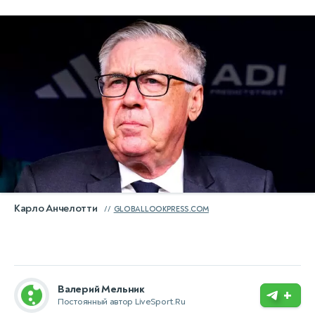
Карло Анчелотти
GLOBALLOOKPRESS.COM
Валерий Мельник
+
Постоянный автор LiveSport.Ru