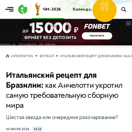
Фрибет
ЧМ-2026
Календарь
Таблица
Пр
30 000
...
...
LIVESPORT.RU
ФУТБОЛ
ИТАЛЬЯНСКИЙ РЕЦЕПТ ДЛЯ БРАЗИЛИИ: КА
Итальянский рецепт для
Бразилии:
как Анчелотти укротил
самую требовательную сборную
мира
Шестая звезда или очередное разочарование?
05 ИЮЛЯ 2026
14:54