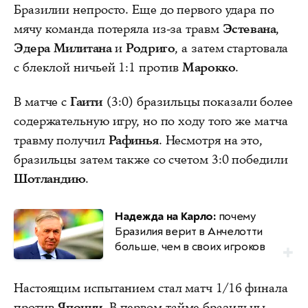
Бразилии непросто. Еще до первого удара по
мячу команда потеряла из‑за травм
Эстевана
,
Эдера Милитана
и
Родриго
, а затем стартовала
с блеклой ничьей 1:1 против
Марокко
.
В матче с
Гаити
(3:0) бразильцы показали более
содержательную игру, но по ходу того же матча
травму получил
Рафинья
. Несмотря на это,
бразильцы затем также со счетом 3:0 победили
Шотландию
.
Надежда на Карло:
почему
Бразилия верит в Анчелотти
больше, чем в своих игроков
Настоящим испытанием стал матч 1/16 финала
против
Японии
. В первом тайме бразильцы