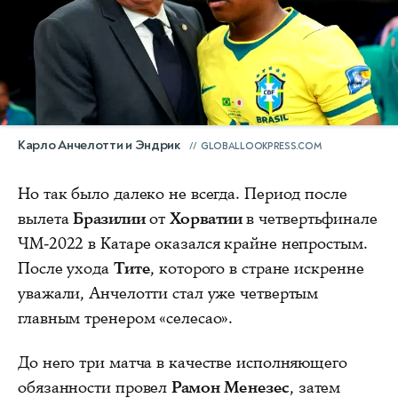
Карло Анчелотти и Эндрик
GLOBALLOOKPRESS.COM
Но так было далеко не всегда. Период после
вылета
Бразилии
от
Хорватии
в четвертьфинале
ЧМ-2022 в Катаре оказался крайне непростым.
После ухода
Тите
, которого в стране искренне
уважали, Анчелотти стал уже четвертым
главным тренером «селесао».
До него три матча в качестве исполняющего
обязанности провел
Рамон Менезес
, затем