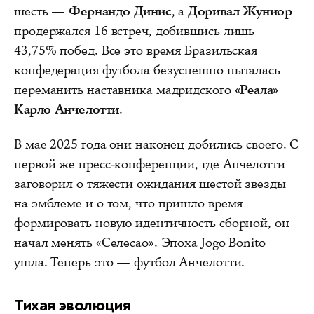
шесть —
Фернандо Динис
, а
Доривал Жуниор
продержался 16 встреч, добившись лишь
43,75% побед. Все это время Бразильская
конфедерация футбола безуспешно пыталась
переманить наставника мадридского
«Реала»
Карло Анчелотти
.
В мае 2025 года они наконец добились своего. С
первой же пресс‑конференции, где Анчелотти
заговорил о тяжести ожидания шестой звезды
на эмблеме и о том, что пришло время
формировать новую идентичность сборной, он
начал менять «Селесао». Эпоха Jogo Bonito
ушла. Теперь это — футбол Анчелотти.
Тихая эволюция