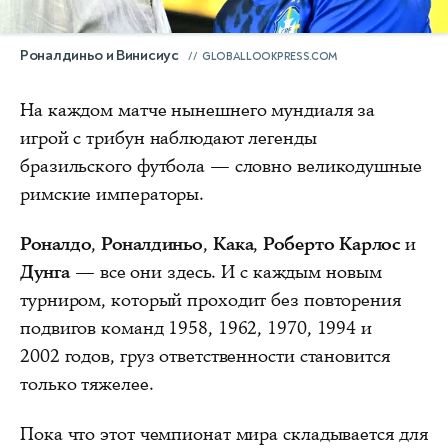
Роналдиньо и Винисиус
GLOBALLOOKPRESS.COM
На каждом матче нынешнего мундиаля за
игрой с трибун наблюдают легенды
бразильского футбола — словно великодушные
римские императоры.
Роналдо
,
Роналдиньо
,
Кака
,
Роберто Карлос
и
Дунга
— все они здесь. И с каждым новым
турниром, который проходит без повторения
подвигов команд 1958, 1962, 1970, 1994 и
2002 годов, груз ответственности становится
только тяжелее.
Пока что этот чемпионат мира складывается для