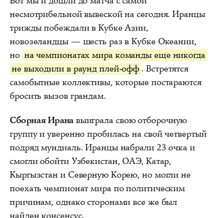
Вот мы и дошли до матча с самой
несмотрибельной вывеской на сегодня. Иранцы
трижды побеждали в Кубке Азии,
новозеландцы — шесть раз в Кубке Океании,
но
на чемпионатах мира команды еще никогда
не выходили в раунд плей-офф
. Встретятся
самобытные коллективы, которые постараются
бросить вызов грандам.
Сборная Ирана
выиграла свою отборочную
группу и уверенно пробилась на свой четвертый
подряд мундиаль. Иранцы набрали 23 очка и
смогли обойти Узбекистан, ОАЭ, Катар,
Кыргызстан и Северную Корею, но могли не
поехать чемпионат мира по политическим
причинам, однако сторонами все же был
найден консенсус.