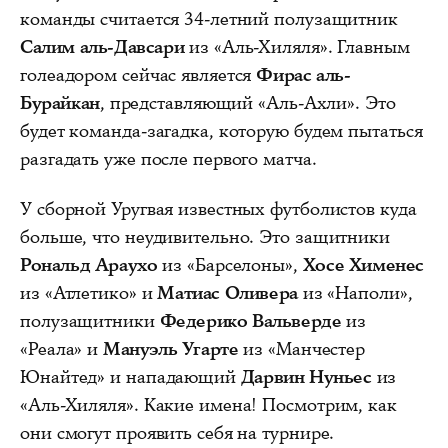
команды считается 34-летний полузащитник
Салим аль-Давсари
из «Аль-Хиляля». Главным
голеадором сейчас является
Фирас аль-
Бурайкан
, представляющий «Аль-Ахли». Это
будет команда-загадка, которую будем пытаться
разгадать уже после первого матча.
У сборной Уругвая известных футболистов куда
больше, что неудивительно. Это защитники
Рональд Араухо
из «Барселоны»,
Хосе Хименес
из «Атлетико» и
Матиас Оливера
из «Наполи»,
полузащитники
Федерико Вальверде
из
«Реала» и
Мануэль Угарте
из «Манчестер
Юнайтед» и нападающий
Дарвин Нуньес
из
«Аль-Хиляля». Какие имена! Посмотрим, как
они смогут проявить себя на турнире.