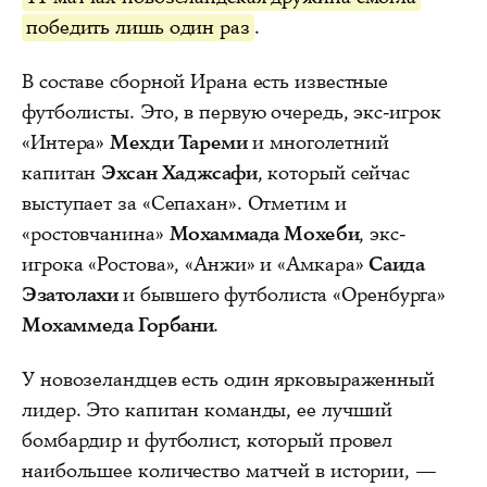
победить лишь один раз
.
В составе сборной Ирана есть известные
футболисты. Это, в первую очередь, экс-игрок
«Интера»
Мехди Тареми
и многолетний
капитан
Эхсан Хаджсафи
, который сейчас
выступает за «Сепахан». Отметим и
«ростовчанина»
Мохаммада Мохеби
, экс-
игрока «Ростова», «Анжи» и «Амкара»
Саида
Эзатолахи
и бывшего футболиста «Оренбурга»
Мохаммеда Горбани
.
У новозеландцев есть один ярковыраженный
лидер. Это капитан команды, ее лучший
бомбардир и футболист, который провел
наибольшее количество матчей в истории, —