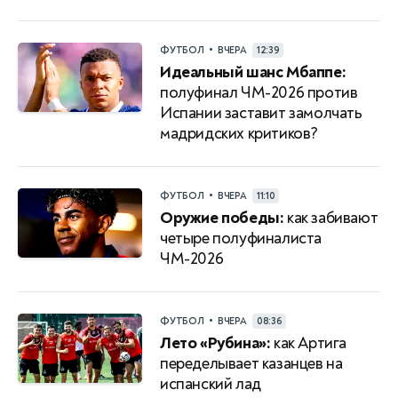
•
ФУТБОЛ
ВЧЕРА
12:39
Идеальный шанс Мбаппе:
полуфинал ЧМ-2026 против
Испании заставит замолчать
мадридских критиков?
•
ФУТБОЛ
ВЧЕРА
11:10
Оружие победы:
как забивают
четыре полуфиналиста
ЧМ-2026
•
ФУТБОЛ
ВЧЕРА
08:36
Лето «Рубина»:
как Артига
переделывает казанцев на
испанский лад