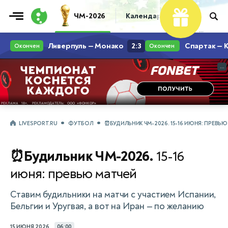
Фрибет
ЧМ-2026
Календарь
Таблица
Пр
10 000 ₽
...
...
LIVESPORT.RU
ФУТБОЛ
⏰БУДИЛЬНИК ЧМ-2026. 15-16 ИЮНЯ: ПРЕВЬЮ
⏰Будильник ЧМ-2026.
15-16
июня: превью матчей
Ставим будильники на матчи с участием Испании,
Бельгии и Уругвая, а вот на Иран — по желанию
15 ИЮНЯ 2026
06:00