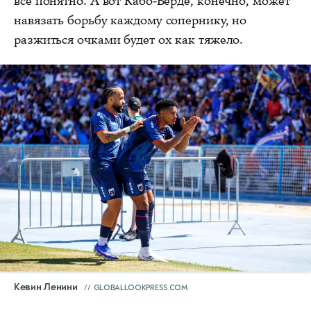
все понятно. А вот Кабо-Верде, конечно, может
навязать борьбу каждому сопернику, но
разжиться очками будет ох как тяжело.
Кевин Ленини
GLOBALLOOKPRESS.COM