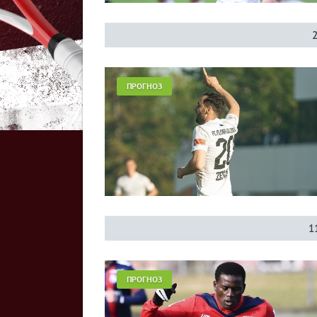
ПРОГНОЗ
1
ПРОГНОЗ