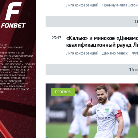
Лига конференций
Премиум-лига Эстон
1
Прогнозы
«Калью» и минское «Динамо
23:47
квалификационный раунд Л
на спорт
Лига конференций
Динамо Минск
Фут
Букмекеры
15 
Хоккей
Теннис
ПРОГНОЗ
Бои
Прочие
Игры