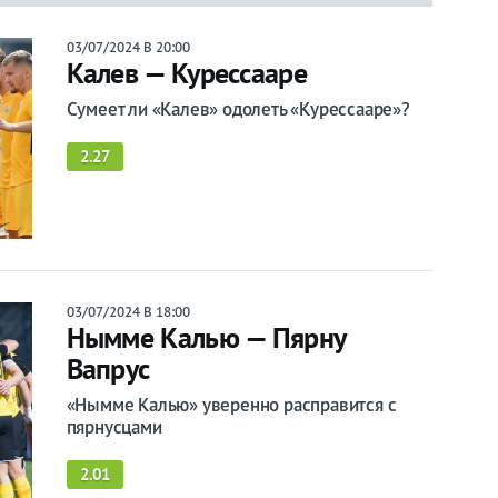
03/07/2024 В 20:00
Калев — Курессааре
Сумеет ли «Калев» одолеть «Курессааре»?
2.27
03/07/2024 В 18:00
Нымме Калью — Пярну
Вапрус
«Нымме Калью» уверенно расправится с
пярнусцами
2.01