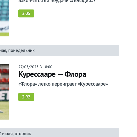
Закончатся ли неудачи «Левадии»?
2.05
мая, понедельник
27/05/2025 В 18:00
Курессааре — Флора
«Флора» легко переиграет «Курессааре»
2.92
2 июля, вторник