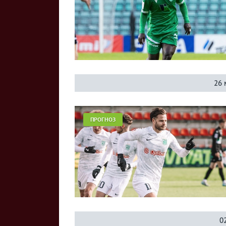
26 
ПРОГНОЗ
0