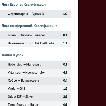
Лига Европы. Квалификация
Ференцварош — Гурник З
1:0
Лига конференций. Квалификация
Бранн — Аполлон Лимасол
0:1
Панатинаикос — CSKA 1948 Sofia
1:1
Дания. Кубок
Hedensted — Marienlyst
0:5
Vatanspor — Noerresundby
4:1
Хобро — Веннсюссель
0:4
Varde — OKS
1:2
Odder IGF — Skive
2:3
Tarup-Paarup — Вайле
0:3