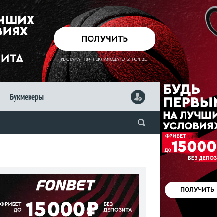
Букмекеры