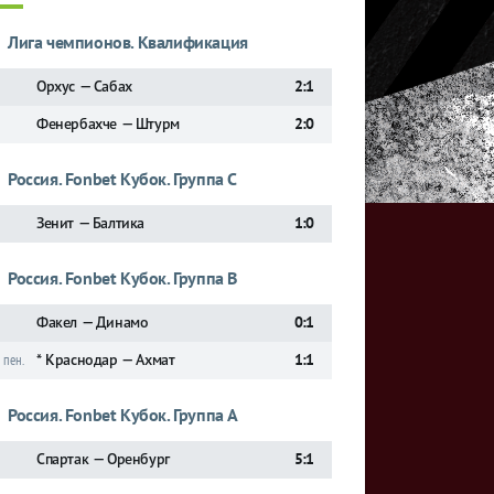
Лига чемпионов. Квалификация
Орхус — Сабах
2:1
Фенербахче — Штурм
2:0
Россия. Fonbet Кубок. Группа C
Зенит — Балтика
1:0
Россия. Fonbet Кубок. Группа B
Факел — Динамо
0:1
* Краснодар — Ахмат
1:1
 пен.
Россия. Fonbet Кубок. Группа A
Спартак — Оренбург
5:1