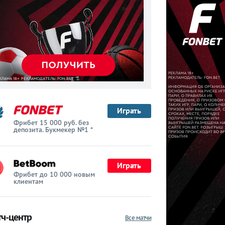
Играть
Фрибет 15 000 руб. без
депозита. Букмекер №1 *
Играть
Фрибет до 10 000 новым
клиентам
ч-центр
Все матчи