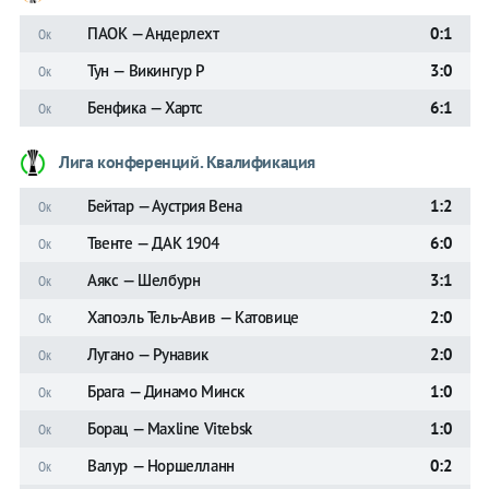
ПАОК — Андерлехт
0:1
Ок
Тун — Викингур Р
3:0
Ок
Бенфика — Хартс
6:1
Ок
Лига конференций. Квалификация
Бейтар — Аустрия Вена
1:2
Ок
Твенте — ДАК 1904
6:0
Ок
Аякс — Шелбурн
3:1
Ок
Хапоэль Тель-Авив — Катовице
2:0
Ок
Лугано — Рунавик
2:0
Ок
Брага — Динамо Минск
1:0
Ок
Борац — Maxline Vitebsk
1:0
Ок
Валур — Норшелланн
0:2
Ок