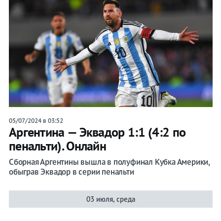
Прогнозы
на спорт
Букмекеры
Хоккей
Теннис
05/07/2024 в 03:52
Аргентина — Эквадор 1:1 (4:2 по
Бои
пенальти). Онлайн
Сборная Аргентины вышла в полуфинал Кубка Америки,
Прочие
обыграв Эквадор в серии пенальти
Игры
03 июля, среда