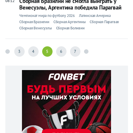
Сборная Бразилии не смогла выиграть у
08:12
Венесуэлы, Аргентина победила Парагвай
Чемпионат мира по футболу 2026
Латинская Америка
Сборная Бразилии
Сборная Аргентины
Сборная Парагвая
Сборная Венесуэлы
Сборная Боливии
3
4
5
6
7