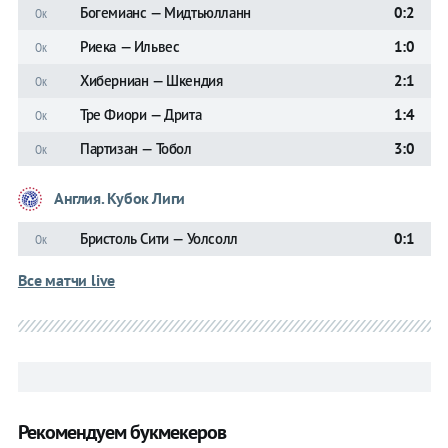
Богемианс — Мидтьюлланн
0:2
Ок
Риека — Ильвес
1:0
Ок
Хиберниан — Шкендия
2:1
Ок
Тре Фиори — Дрита
1:4
Ок
Партизан — Тобол
3:0
Ок
Англия. Кубок Лиги
Бристоль Сити — Уолсолл
0:1
Ок
Все матчи live
Рекомендуем букмекеров