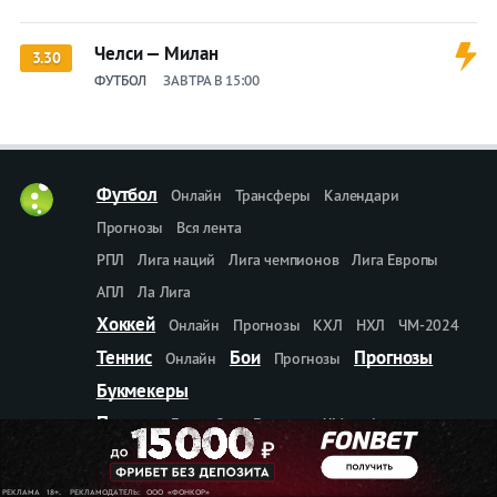
Челси — Милан
3.30
ФУТБОЛ
ЗАВТРА В 15:00
Футбол
Онлайн
Трансферы
Календари
Прогнозы
Вся лента
РПЛ
Лига наций
Лига чемпионов
Лига Европы
АПЛ
Ла Лига
Хоккей
Онлайн
Прогнозы
КХЛ
НХЛ
ЧМ-2024
Теннис
Бои
Прогнозы
Онлайн
Прогнозы
Букмекеры
Прочие
Баскетбол
Биатлон
ЧМ по фигурному
Париж-2024
Игры