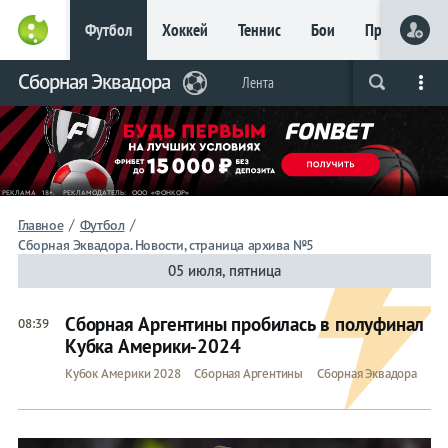
Футбол
Хоккей
Теннис
Бои
Прочие
Главное
Сборная Эквадора
Фрибет
Лента
Live
Вся лента
Прогнозы
Букмекеры
до 15
000 ₽
Новым
игрокам, без
условий
Футбол
/
/
Главное
Футбол
Сборная Эквадора. Новости, страница архива №5
Сборная
05 июля, пятница
Эквадора
Сборная Аргентины пробилась в полуфинал
08:39
Кубка Америки-2024
Лента
Кубок Америки 2028
Сборная Аргентины
Сборная Эквадора