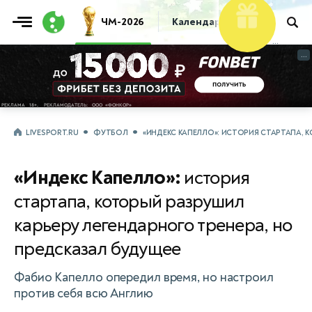
Фрибет
ЧМ-2026
Календарь
Таблица
Пр
10 000 ₽
...
...
LIVESPORT.RU
ФУТБОЛ
«ИНДЕКС КАПЕЛЛО»: ИСТОРИЯ СТАРТАПА, 
«Индекс Капелло»:
история
стартапа, который разрушил
карьеру легендарного тренера, но
предсказал будущее
Фабио Капелло опередил время, но настроил
против себя всю Англию