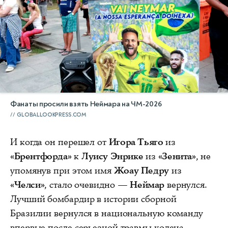
Фанаты просили взять Неймара на ЧМ-2026
GLOBALLOOKPRESS.COM
И когда он перешел от
Игора Тьяго
из
«Брентфорда»
к
Луису Энрике
из
«Зенита»
, не
упомянув при этом имя
Жоау Педру
из
«Челси»
, стало очевидно —
Неймар
вернулся.
Лучший бомбардир в истории сборной
Бразилии вернулся в национальную команду
впервые после серьезной травмы колена,