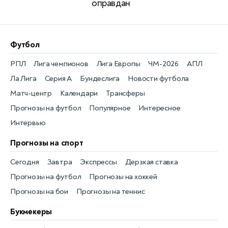
оправдан
Футбол
РПЛ
Лига чемпионов
Лига Европы
ЧМ-2026
АПЛ
Ла Лига
Серия А
Бундеслига
Новости футбола
Матч-центр
Календари
Трансферы
Прогнозы на футбол
Популярное
Интересное
Интервью
Прогнозы на спорт
Сегодня
Завтра
Экспрессы
Дерзкая ставка
Прогнозы на футбол
Прогнозы на хоккей
Прогнозы на бои
Прогнозы на теннис
Букмекеры