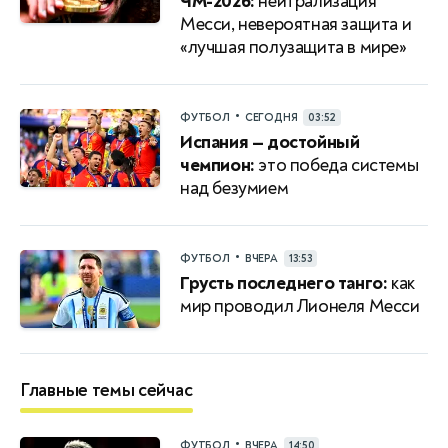
ЧМ-2026:
нейтрализация
Месси, невероятная защита и
«лучшая полузащита в мире»
•
ФУТБОЛ
СЕГОДНЯ
03:52
Испания — достойный
чемпион:
это победа системы
над безумием
•
ФУТБОЛ
ВЧЕРА
13:53
Грусть последнего танго:
как
мир проводил Лионеля Месси
Главные темы сейчас
•
ФУТБОЛ
ВЧЕРА
14:50