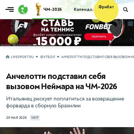
Фрибет
ЧМ-2026
Календарь
Таблица
Пр
10 000 ₽
...
...
LIVESPORT.RU
ФУТБОЛ
АНЧЕЛОТТИ ПОДСТАВИЛ СЕБЯ ВЫЗОВОМ НЕ
Анчелотти подставил себя
вызовом Неймара на ЧМ-2026
Итальянец рискует поплатиться за возвращение
форварда в сборную Бразилии
20 МАЯ 2026
14:17