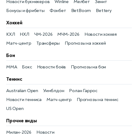
Новости букмекеров
Winline
Мелбет
Зенит
Бонусы и фрибеты
Фонбет
BetBoom
Bettery
Хоккей
КХЛ
НХЛ
ЧМ-2026
МЧМ-2026
Новости хоккея
Матч-центр
Трансферы
Прогнозы на хоккей
Бои
MMA
Бокс
Новости боёв
Прогнозы на бои
Теннис
Australian Open
Уимблдон
Ролан Гаррос
Новости тенниса
Матч-центр
Прогнозы на теннис
US Open
Прочие виды
Милан-2026
Новости