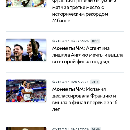
Франция провели безумный
матч за третье место с
историческим рекордом
Мбаппе
•
ФУТБОЛ
16/07/2026
01:51
Моменты ЧМ:
Аргентина
лишила Англию мечты и вышла
во второй финал подряд
•
ФУТБОЛ
15/07/2026
01:13
Моменты ЧМ:
Испания
деклассировала Францию и
вышла в финал впервые за 16
лет
•
ФУТБОЛ
19/07/2026
16:46