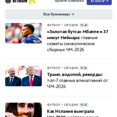
Фрибет новичкам
10 000 ₽
→
Все букмекеры
→
•
ФУТБОЛ
СЕГОДНЯ
16:26
«Золотая бутса» Мбаппе и 37
минут Неймара:
главные
сюжеты символических
сборных ЧМ‑2026
•
ФУТБОЛ
СЕГОДНЯ
15:36
Трамп, водопой, рекорды:
топ-7 главных впечатлений от
ЧМ-2026
•
ФУТБОЛ
СЕГОДНЯ
10:33
Как Испания выиграла