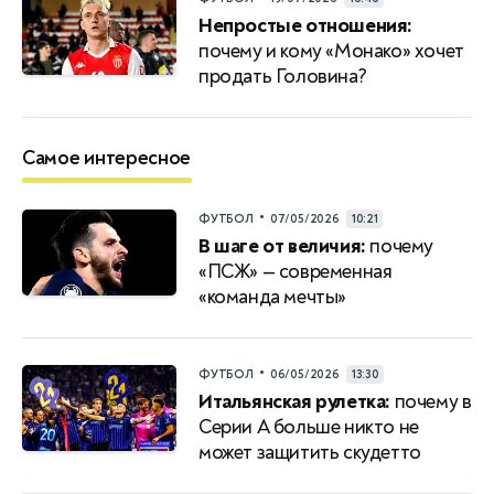
Непростые отношения:
почему и кому «Монако» хочет
продать Головина?
Самое интересное
•
ФУТБОЛ
07/05/2026
10:21
В шаге от величия:
почему
«ПСЖ» — современная
«команда мечты»
•
ФУТБОЛ
06/05/2026
13:30
Итальянская рулетка:
почему в
Серии A больше никто не
может защитить скудетто