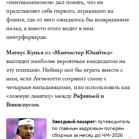
«пентакампеонов» дал понять, что не
представляет себе первого, играющего на
фланге, где от него ожидалось бы возвращение
назад, а вместо этого видит в нем
центрфорварда.
Матеус Кунья
из
«Манчестер Юнайтед»
выглядит наиболее вероятным кандидатом на
эту позицию. Неймар мог бы играть вместе с
ним, если Анчелотти сохранит схему с
четырьмя нападающими, или использовать как
«ложную девятку» между
Рафиньей и
Винисиусом
.
Звездный лазарет:
путеводитель
по главным кадровым потерям
сборных за месяц до ЧМ-2026