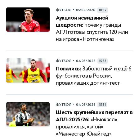
•
ФУТБОЛ
05/05/2026
10:37
Аукцион невиданной
щедрости:
почему гранды
АПЛ готовы спустить 120 млн
на игрока «Ноттингема»
•
ФУТБОЛ
04/05/2026
15:53
Попались:
Заболотный и ещё 6
футболистов в России,
проваливших допинг-тест
•
ФУТБОЛ
04/05/2026
15:31
Шесть крупнейших переплат в
АПЛ-2025/26:
«Ньюкасл»
провалился, «злой»
«Манчестер Юнайтед»