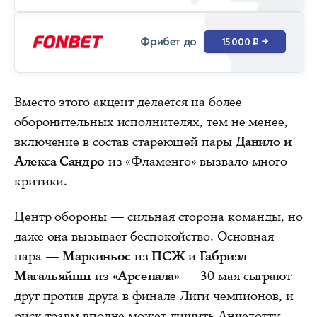
Фрибет до
15 000 ₽
→
Вместо этого акцент делается на более
оборонительных исполнителях, тем не менее,
включение в состав стареющей пары
Данило и
Алекса Сандро
из «Фламенго» вызвало много
критики.
Центр обороны — сильная сторона команды, но
даже она вызывает беспокойство. Основная
пара —
Маркиньос
из
ПСЖ
и
Габриэл
Магальяйнш
из
«Арсенала»
— 30 мая сыграют
друг против друга в финале Лиги чемпионов, и
риск травм вполне может лишить Анчелотти