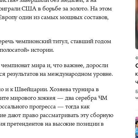
играли США в борьбе за золото. На этом
Европу один из самых мощных составов,
речь чемпионский титул, ставший годом
-полосатой» истории.
Ф
емпионат мира и, что важнее, доросли
ся результатов на международном уровне.
к
о и к Швейцарии. Хозяева турнира в
Б
лите мирового хоккея — два серебра ЧМ
ч
ссального прогресса — тогда как
ие дают право рассматривать эту сборную
ния претендентов на высокие позиции в