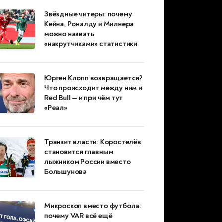
Звёздные читеры: почему
Кейна, Роналду и Милнера
можно назвать
«накрутчиками» статистики
Юрген Клопп возвращается?
Что происходит между ним и
Red Bull — и при чём тут
«Реал»
Транзит власти: Коростелёв
становится главным
лыжником России вместо
Большунова
Микроскоп вместо футбола:
почему VAR всё ещё