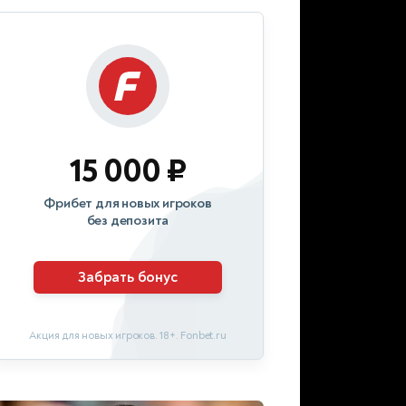
15 000 ₽
Фрибет для новых игроков
без депозита
Забрать бонус
Акция для новых игроков. 18+. Fonbet.ru