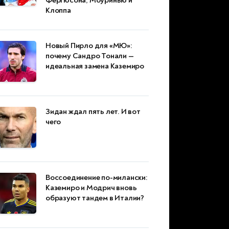
Фергюсона, Моуринью и
Клоппа
Новый Пирло для «МЮ»:
почему Сандро Тонали —
идеальная замена Каземиро
Зидан ждал пять лет. И вот
чего
Воссоединение по-милански:
Каземиро и Модрич вновь
образуют тандем в Италии?