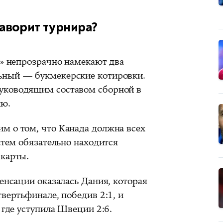
аворит турнира?
в» непрозрачно намекают два
ьный — букмекерские котировки.
уководящим составом сборной в
ию.
м о том, что Канада должна всех
затем обязательно находится
 карты.
сенсации оказалась Дания, которая
твертьфинале, победив 2:1, и
 где уступила Швеции 2:6.