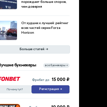
порождает больше споров,
чем доверия
От худших к лучшей: рейтинг
всех частей серии Forza
Horizon
Больше статей
→
Лучшие букмекеры
все букмекеры
→
15 000 ₽
Фрибет до
Регистрация
→
Почему тут?