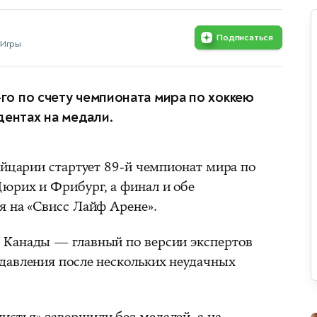
Подписаться
 Игры
-го по счету чемпионата мира по хоккею
дентах на медали.
ейцарии стартует 89-й чемпионат мира по
юрих и Фрибург, а финал и обе
я на «Свисс Лайф Арене».
 Канады — главный по версии экспертов
давления после нескольких неудачных
стья» завершили без медалей, а на