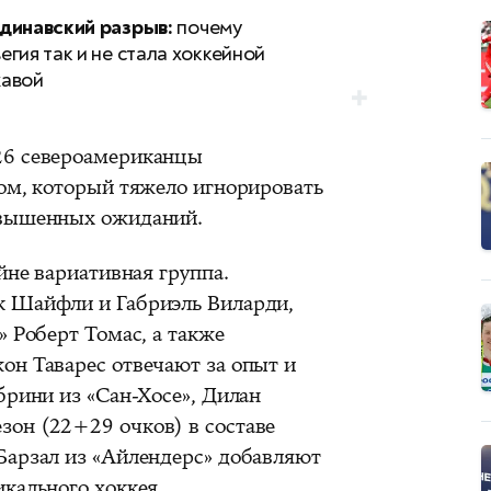
динавский разрыв:
почему
егия так и не стала хоккейной
авой
26 североамериканцы
вом, который тяжело игнорировать
авышенных ожиданий.
йне вариативная группа.
к Шайфли и Габриэль Виларди,
» Роберт Томас, а также
он Таварес отвечают за опыт и
брини из «Сан-Хосе», Дилан
он (22+29 очков) в составе
Барзал из «Айлендерс» добавляют
кального хоккея.