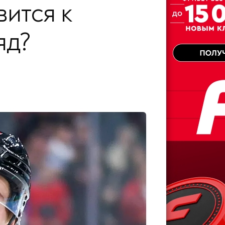
ится к
яд?