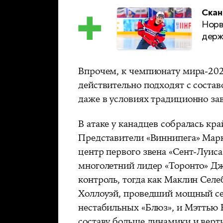
Скан
Норв
держ
Впрочем, к чемпионату мира-20
действительно подходят с соста
даже в условиях традиционно з
В атаке у канадцев собралась кра
Представители «Виннипега» Мар
центр первого звена «Сент-Луиса
многолетний лидер «Торонто» Дж
контроль, тогда как Маклин Селе
Холлоуэй, проведший мощный сез
нестабильных «Блюз», и Мэттью 
составу больше динамики и верти