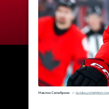
Маклин Селебрини
GLOBALLOOKPRESS.CO