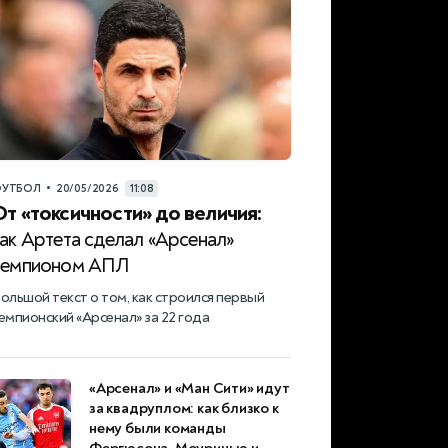
•
УТБОЛ
20/05/2026
11:08
От «токсичности» до величия:
ак Артета сделал «Арсенал»
чемпионом АПЛ
ольшой текст о том, как строился первый
емпионский «Арсенал» за 22 года
«Арсенал» и «Ман Сити» идут
за квадруплом: как близко к
нему были команды