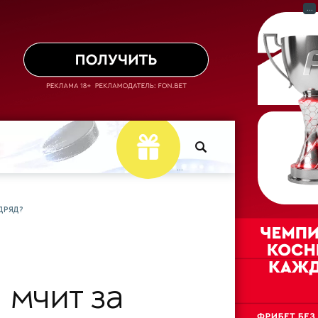
...
...
ДРЯД?
 мчит за