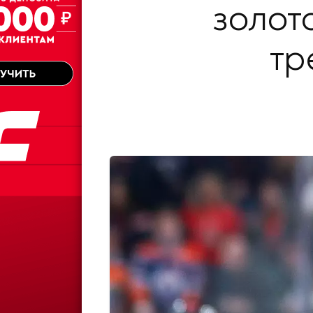
золот
тр