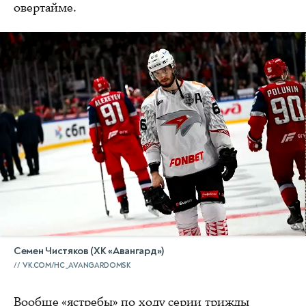
овертайме.
Семен Чистяков (ХК «Авангард»)
VK.COM/HC_AVANGARDOMSK
Вообще «ястребы» по ходу серии трижды