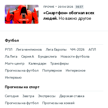
•
ПРОЧИЕ
20/04/2026
06:57
«Смартфон» обогнал всех
людей.
Но важно другое
Футбол
РПЛ
Лига чемпионов
Лига Европы
ЧМ-2026
АПЛ
Ла Лига
Серия А
Бундеслига
Новости футбола
Матч-центр
Календари
Трансферы
Прогнозы на футбол
Популярное
Интересное
Интервью
Прогнозы на спорт
Сегодня
Завтра
Экспрессы
Дерзкая ставка
Прогнозы на футбол
Прогнозы на хоккей