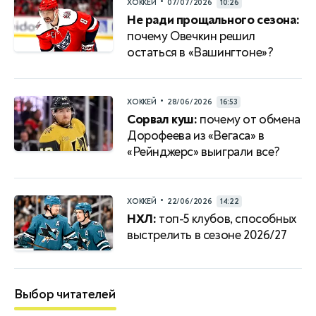
•
ХОККЕЙ
07/07/2026
10:26
Не ради прощального сезона:
почему Овечкин решил
остаться в «Вашингтоне»?
•
ХОККЕЙ
28/06/2026
16:53
Сорвал куш:
почему от обмена
Дорофеева из «Вегаса» в
«Рейнджерс» выиграли все?
•
ХОККЕЙ
22/06/2026
14:22
НХЛ:
топ-5 клубов, способных
выстрелить в сезоне 2026/27
Выбор читателей