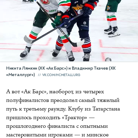
Никита Лямкин (ХК «Ак Барс») и Владимир Ткачев (ХК
«Металлург»)
VK.COM/HCMETALLURG
А вот «Ак Барс», наоборот, из четырех
полуфиналистов преодолел самый тяжелый
путь к третьему раунду. Клубу из Татарстана
пришлось проходить «Трактор» —
прошлогоднего финалиста с опытными
мастеровитыми игроками — и минское