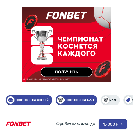
Прогнозы на хоккей
Прогнозы на КХЛ
КХЛ
Фрибет новичкам до
15 000 ₽
→