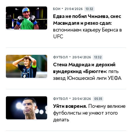
•
БОИ
21/04/2026
13:32
Едва не побил Чимаева, снес
Масвидаля и резко сдал:
вспоминаем карьеру Бернса в
UFC
•
ФУТБОЛ
20/04/2026
13:32
Стена Мадрида и дерзкий
вундеркинд «Брюгге»:
пять
звезд Юношеской лиги УЕФА
•
ФУТБОЛ
20/04/2026
05:35
Уйти вовремя.
Почему великие
футболисты не умеют этого
делать