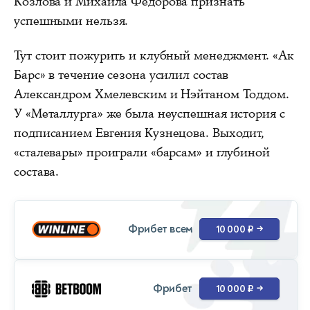
Козлова и Михаила Федорова признать
успешными нельзя.
Тут стоит пожурить и клубный менеджмент. «Ак
Барс» в течение сезона усилил состав
Александром Хмелевским и Нэйтаном Тоддом.
У «Металлурга» же была неуспешная история с
подписанием Евгения Кузнецова. Выходит,
«сталевары» проиграли «барсам» и глубиной
состава.
Фрибет всем
10 000 ₽
→
Фрибет
10 000 ₽
→