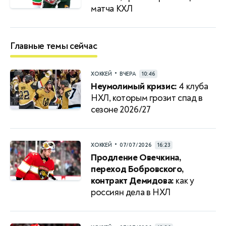
матча КХЛ
Главные темы сейчас
•
ХОККЕЙ
ВЧЕРА
10:46
Неумолимый кризис:
4 клуба
НХЛ, которым грозит спад в
сезоне 2026/27
•
ХОККЕЙ
07/07/2026
16:23
Продление Овечкина,
переход Бобровского,
контракт Демидова:
как у
россиян дела в НХЛ