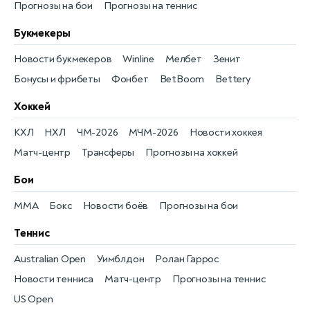
Прогнозы на бои
Прогнозы на теннис
Букмекеры
Новости букмекеров
Winline
Мелбет
Зенит
Бонусы и фрибеты
Фонбет
BetBoom
Bettery
Хоккей
КХЛ
НХЛ
ЧМ-2026
МЧМ-2026
Новости хоккея
Матч-центр
Трансферы
Прогнозы на хоккей
Бои
MMA
Бокс
Новости боёв
Прогнозы на бои
Теннис
Australian Open
Уимблдон
Ролан Гаррос
Новости тенниса
Матч-центр
Прогнозы на теннис
US Open