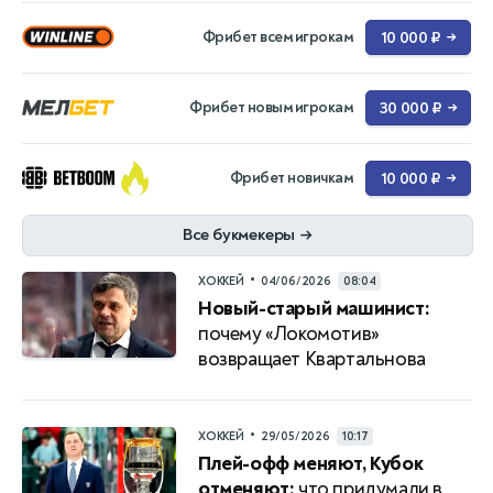
Фрибет всем игрокам
10 000 ₽
→
Фрибет новым игрокам
30 000 ₽
→
Фрибет новичкам
10 000 ₽
→
Все букмекеры
→
•
ХОККЕЙ
04/06/2026
08:04
Новый-старый машинист:
почему «Локомотив»
возвращает Квартальнова
•
ХОККЕЙ
29/05/2026
10:17
Плей-офф меняют, Кубок
отменяют:
что придумали в