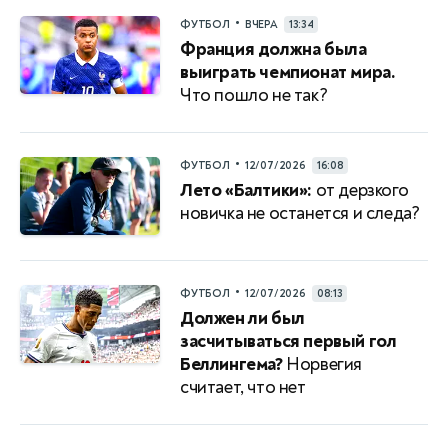
•
ФУТБОЛ
ВЧЕРА
13:34
Франция должна была
выиграть чемпионат мира.
Что пошло не так?
•
ФУТБОЛ
12/07/2026
16:08
Лето «Балтики»:
от дерзкого
новичка не останется и следа?
•
ФУТБОЛ
12/07/2026
08:13
Должен ли был
засчитываться первый гол
Беллингема?
Норвегия
считает, что нет