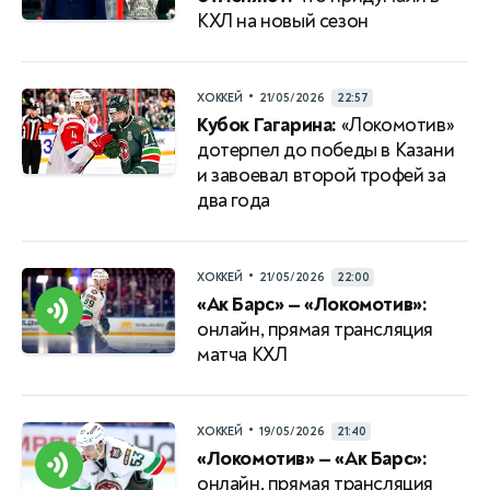
КХЛ на новый сезон
•
ХОККЕЙ
21/05/2026
22:57
Кубок Гагарина:
«Локомотив»
дотерпел до победы в Казани
и завоевал второй трофей за
два года
•
ХОККЕЙ
21/05/2026
22:00
«Ак Барс» — «Локомотив»:
онлайн, прямая трансляция
матча КХЛ
•
ХОККЕЙ
19/05/2026
21:40
«Локомотив» — «Ак Барс»:
онлайн, прямая трансляция