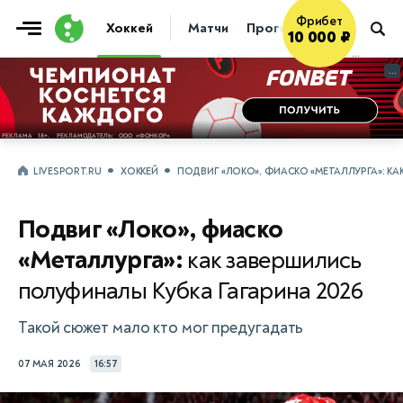
Фрибет
Хоккей
Матчи
Прогнозы
Трансфер
10 000 ₽
...
...
LIVESPORT.RU
ХОККЕЙ
ПОДВИГ «ЛОКО», ФИАСКО «МЕТАЛЛУРГА»: К
Подвиг «Локо», фиаско
«Металлурга»:
как завершились
полуфиналы Кубка Гагарина 2026
Такой сюжет мало кто мог предугадать
07 МАЯ 2026
16:57