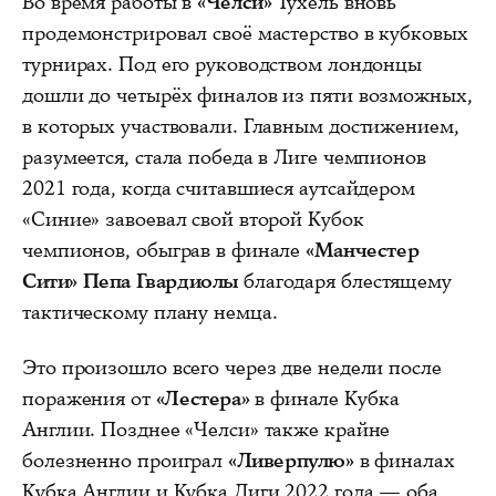
Во время работы в
«Челси»
Тухель вновь
продемонстрировал своё мастерство в кубковых
турнирах. Под его руководством лондонцы
дошли до четырёх финалов из пяти возможных,
в которых участвовали. Главным достижением,
разумеется, стала победа в Лиге чемпионов
2021 года, когда считавшиеся аутсайдером
«Синие» завоевал свой второй Кубок
чемпионов, обыграв в финале
«Манчестер
Сити» Пепа Гвардиолы
благодаря блестящему
тактическому плану немца.
Это произошло всего через две недели после
поражения от
«Лестера»
в финале Кубка
Англии. Позднее «Челси» также крайне
болезненно проиграл
«Ливерпулю»
в финалах
Кубка Англии и Кубка Лиги 2022 года — оба