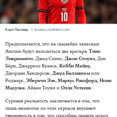
Коул Палмер
GLOBALLOOKPRESS.COM
Предполагается, что на скамейке запасных
Англии будут находиться два вратаря,
Тино
Ливраменто
, Джед Спенс,
Джон Стоунз
, Дэн
Бёрн, Джаррелл Куанса,
Кобби Мейну
,
Джордан Хендерсон,
Джуд Беллингем
или
Роджерс,
Эберечи Эзе, Маркус Рашфорд, Нони
Мадуэке
, Айван Тоуни и
Олли Уоткинс
.
Суровая реальность заключается в том, что
лишь немногие из этих игроков внушают
уверенность в том, что способны решить исход