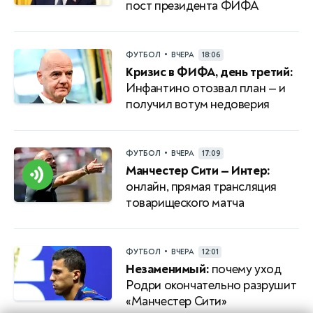
пост президента ФИФА
•
ФУТБОЛ
ВЧЕРА
18:06
Кризис в ФИФА, день третий:
Инфантино отозвал план — и
получил вотум недоверия
•
ФУТБОЛ
ВЧЕРА
17:09
Манчестер Сити — Интер:
онлайн, прямая трансляция
товарищеского матча
•
ФУТБОЛ
ВЧЕРА
12:01
Незаменимый:
почему уход
Родри окончательно разрушит
«Манчестер Сити»