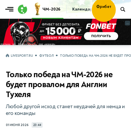
Фрибет
ЧМ-2026
Календарь
Таблица
Пр
30 000 ₽
...
...
LIVESPORT.RU
ФУТБОЛ
ТОЛЬКО ПОБЕДА НА ЧМ-2026 НЕ БУДЕТ ПР
Только победа на ЧМ-2026 не
будет провалом для Англии
Тухеля
Любой другой исход станет неудачей для немца и
его команды
01 ИЮНЯ 2026
23:44