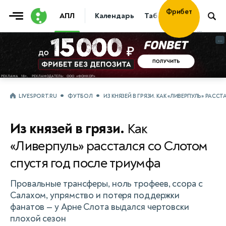
Фрибет
АПЛ
Календарь
Таблица
Прогнозы
30 000 ₽
...
...
LIVESPORT.RU
ФУТБОЛ
ИЗ КНЯЗЕЙ В ГРЯЗИ. КАК «ЛИВЕРПУЛЬ» РА
Из князей в грязи.
Как
«Ливерпуль» расстался со Слотом
спустя год после триумфа
Провальные трансферы, ноль трофеев, ссора с
Салахом, упрямство и потеря поддержки
фанатов — у Арне Слота выдался чертовски
плохой сезон