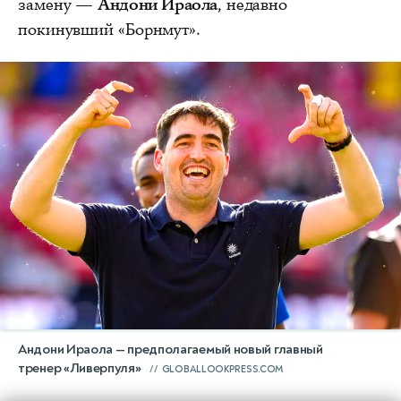
замену —
Андони Ираола
, недавно
покинувший «Борнмут».
Андони Ираола — предполагаемый новый главный
тренер «Ливерпуля»
GLOBALLOOKPRESS.COM