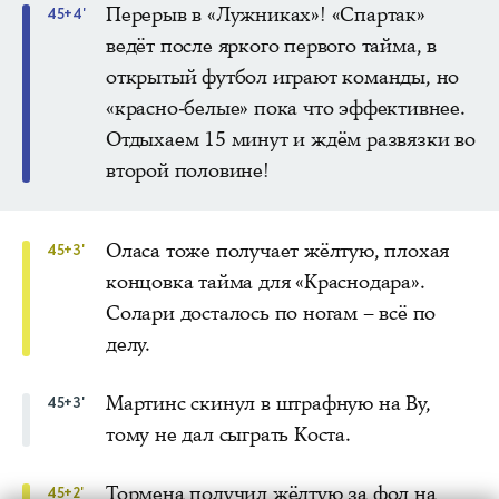
Перерыв в «Лужниках»! «Спартак»
45+4'
ведёт после яркого первого тайма, в
открытый футбол играют команды, но
«красно-белые» пока что эффективнее.
Отдыхаем 15 минут и ждём развязки во
второй половине!
Оласа тоже получает жёлтую, плохая
45+3'
концовка тайма для «Краснодара».
Солари досталось по ногам – всё по
делу.
Мартинс скинул в штрафную на Ву,
45+3'
тому не дал сыграть Коста.
Тормена получил жёлтую за фол на
45+2'