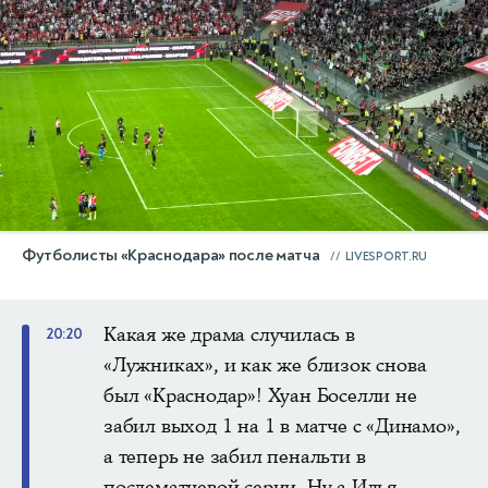
Футболисты «Краснодара» после матча
LIVESPORT.RU
Какая же драма случилась в
20:20
«Лужниках», и как же близок снова
был «Краснодар»! Хуан Боселли не
забил выход 1 на 1 в матче с «Динамо»,
а теперь не забил пенальти в
послематчевой серии. Ну а Илья