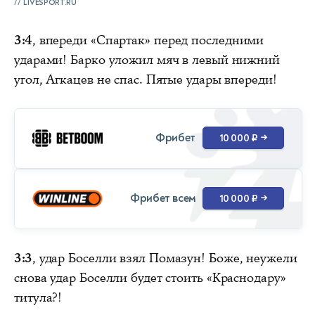
LIVESPORT.RU
3:4
, впереди «Спартак» перед последними
ударами! Барко уложил мяч в левый нижний
угол, Агкацев не спас. Пятые удары впереди!
Фрибет
10 000 ₽
→
Фрибет всем
10 000 ₽
→
3:3
, удар Боселли взял Помазун! Боже, неужели
снова удар Боселли будет стоить «Краснодару»
титула?!