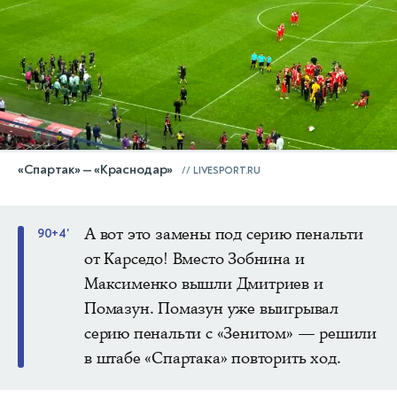
«Спартак» — «Краснодар»
LIVESPORT.RU
А вот это замены под серию пенальти
90+4'
от Карседо! Вместо Зобнина и
Максименко вышли Дмитриев и
Помазун. Помазун уже выигрывал
серию пенальти с «Зенитом» — решили
в штабе «Спартака» повторить ход.