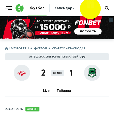
Фрибет
Футбол
Календари
Таблицы
Матчи
10 000 ₽
...
...
LIVESPORT.RU
ФУТБОЛ
СПАРТАК — КРАСНОДАР
ФУТБОЛ. РОССИЯ. FONBET КУБОК. ПЛЕЙ-ОФФ
2
1
ок пен
Live
Таблица
24 МАЯ 2026
Окончен