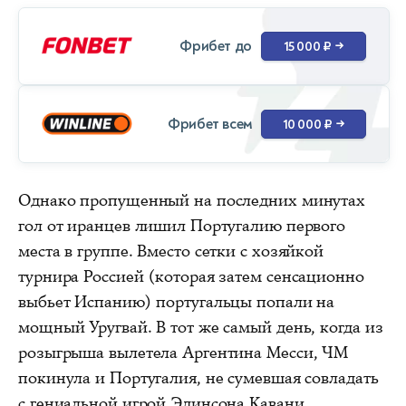
Фрибет до
15 000 ₽
→
Фрибет всем
10 000 ₽
→
Однако пропущенный на последних минутах
гол от иранцев лишил Португалию первого
места в группе. Вместо сетки с хозяйкой
турнира Россией (которая затем сенсационно
выбьет Испанию) португальцы попали на
мощный Уругвай. В тот же самый день, когда из
розыгрыша вылетела Аргентина Месси, ЧМ
покинула и Португалия, не сумевшая совладать
с гениальной игрой Эдинсона Кавани.