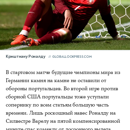
Криштиану Роналду
GLOBALLOOKPRESS.COM
В стартовом матче будущие чемпионы мира из
Германии камня на камне не оставили от
обороны португальцев. Во второй игре против
сборной США португальцы тоже уступали
сопернику по всем статьям большую часть
времени. Лишь роскошный навес Роналду на
Силвестре Варелу на пятой компенсированной
минуте спас команду от досрочного вылета.