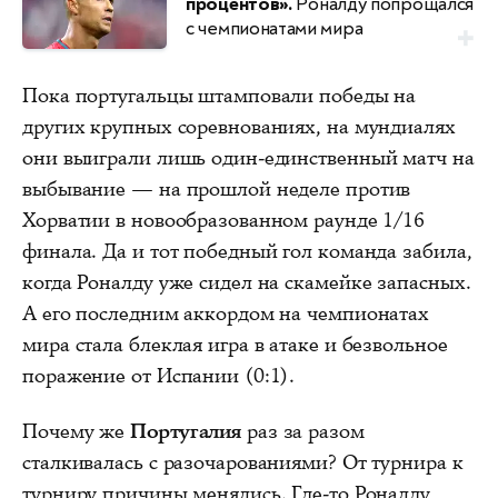
процентов».
Роналду попрощался
с чемпионатами мира
Пока португальцы штамповали победы на
других крупных соревнованиях, на мундиалях
они выиграли лишь один-единственный матч на
выбывание — на прошлой неделе против
Хорватии в новообразованном раунде 1/16
финала. Да и тот победный гол команда забила,
когда Роналду уже сидел на скамейке запасных.
А его последним аккордом на чемпионатах
мира стала блеклая игра в атаке и безвольное
поражение от Испании (0:1).
Почему же
Португалия
раз за разом
сталкивалась с разочарованиями? От турнира к
турниру причины менялись. Где-то Роналду