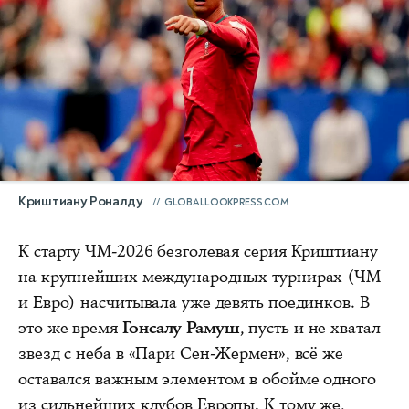
Криштиану Роналду
GLOBALLOOKPRESS.COM
К старту ЧМ-2026 безголевая серия Криштиану
на крупнейших международных турнирах (ЧМ
и Евро) насчитывала уже девять поединков. В
это же время
Гонсалу Рамуш
, пусть и не хватал
звезд с неба в «Пари Сен-Жермен», всё же
оставался важным элементом в обойме одного
из сильнейших клубов Европы. К тому же,