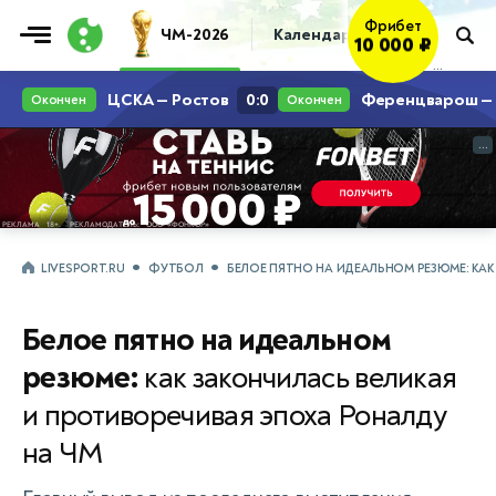
Фрибет
ЧМ-2026
Календарь
Таблица
Пр
10 000 ₽
...
...
LIVESPORT.RU
ФУТБОЛ
БЕЛОЕ ПЯТНО НА ИДЕАЛЬНОМ РЕЗЮМЕ: КА
Белое пятно на идеальном
резюме:
как закончилась великая
и противоречивая эпоха Роналду
на ЧМ