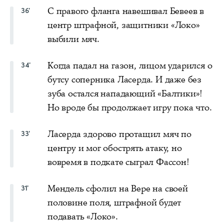
С правого фланга навешивал Бевеев в
36'
центр штрафной, защитники «Локо»
выбили мяч.
Когда падал на газон, лицом ударился о
34'
бутсу соперника Ласерда. И даже без
зуба остался нападающий «Балтики»!
Но вроде бы продолжает игру пока что.
Ласерда здорово протащил мяч по
33'
центру и мог обострять атаку, но
вовремя в подкате сыграл Фассон!
Мендель сфолил на Вере на своей
31'
половине поля, штрафной будет
подавать «Локо».