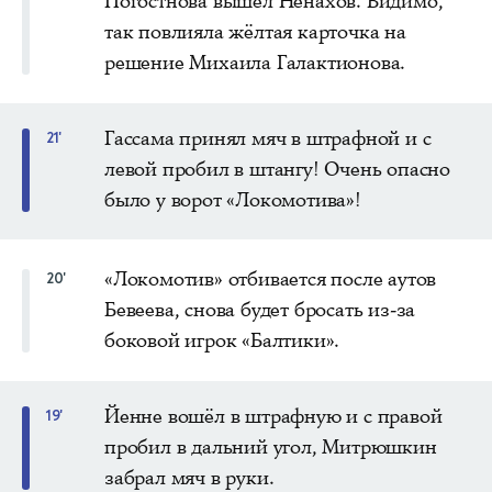
Погостнова вышел Ненахов. Видимо,
так повлияла жёлтая карточка на
решение Михаила Галактионова.
Гассама принял мяч в штрафной и с
21'
левой пробил в штангу! Очень опасно
было у ворот «Локомотива»!
«Локомотив» отбивается после аутов
20'
Бевеева, снова будет бросать из-за
боковой игрок «Балтики».
Йенне вошёл в штрафную и с правой
19'
пробил в дальний угол, Митрюшкин
забрал мяч в руки.