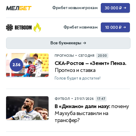
Фрибет новым игрокам
30 000 ₽
→
Фрибет новичкам
10 000 ₽
→
Все букмекеры
→
•
ПРОГНОЗЫ
СЕГОДНЯ
20:00
СКА-Ростов — «Зенит» Пенза.
2.56
Прогноз и ставка
Голов будет в достатке!
•
ФУТБОЛ
27/07/2026
17:47
В «Динамо» дали маху:
почему
Маухуба выставили на
трансфер?