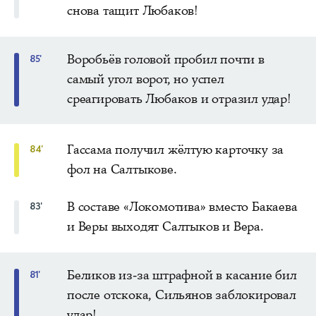
снова тащит Любаков!
Воробьёв головой пробил почти в
85'
самый угол ворот, но успел
среагировать Любаков и отразил удар!
Гассама получил жёлтую карточку за
84'
фол на Салтыкове.
В составе «Локомотива» вместо Бакаева
83'
и Веры выходят Салтыков и Вера.
Беликов из-за штрафной в касание бил
81'
после отскока, Сильянов заблокировал
удар!