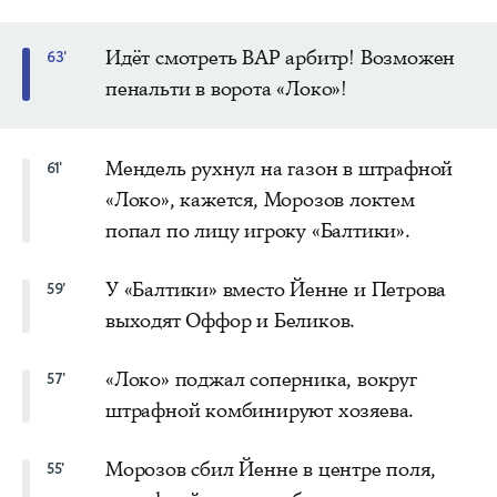
Идёт смотреть ВАР арбитр! Возможен
63'
пенальти в ворота «Локо»!
Мендель рухнул на газон в штрафной
61'
«Локо», кажется, Морозов локтем
попал по лицу игроку «Балтики».
У «Балтики» вместо Йенне и Петрова
59'
выходят Оффор и Беликов.
«Локо» поджал соперника, вокруг
57'
штрафной комбинируют хозяева.
Морозов сбил Йенне в центре поля,
55'