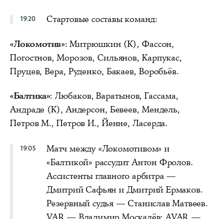
Стартовые составы команд:
19:20
«Локомотив»
: Митрюшкин (К), Фассон,
Погостнов, Морозов, Сильянов, Карпукас,
Пруцев, Вера, Руденко, Бакаев, Воробьёв.
«Балтика»
: Любаков, Варатынов, Гассама,
Андраде (К), Андерсон, Бевеев, Мендель,
Петров М., Петров И., Йенне, Ласерда.
Матч между «Локомотивом» и
19:05
«Балтикой» рассудит Антон Фролов.
Ассистенты главного арбитра —
Дмитрий Сафьян и Дмитрий Ермаков.
Резервный судья — Станислав Матвеев.
VAR — Владимир Москалёв; AVAR —