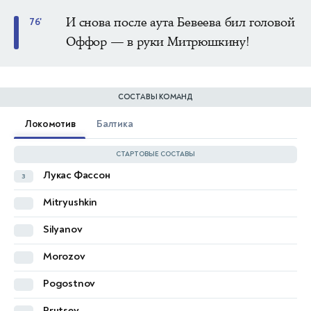
И снова после аута Бевеева бил головой
76'
Оффор — в руки Митрюшкину!
СОСТАВЫ КОМАНД
Локомотив
Балтика
СТАРТОВЫЕ СОСТАВЫ
Лукас Фассон
з
Андерсон
з
Mitryushkin
Илья Петров
п
66'
Silyanov
Максим Петров
п
Morozov
Lyubakov
Pogostnov
Andrade
Prutsev