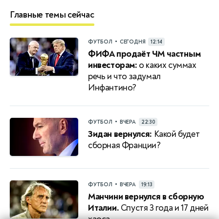
Главные темы сейчас
•
ФУТБОЛ
СЕГОДНЯ
12:14
ФИФА продаёт ЧМ частным
инвесторам:
о каких суммах
речь и что задумал
Инфантино?
•
ФУТБОЛ
ВЧЕРА
22:30
Зидан вернулся:
Какой будет
сборная Франции?
•
ФУТБОЛ
ВЧЕРА
19:13
Манчини вернулся в сборную
Италии.
Спустя 3 года и 17 дней