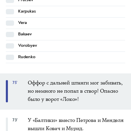
Gassama
Karpukas
Varatynov
Vera
Mendel
Bakaev
Beveev
Vorobyev
Yenne
Rudenko
Derik Lacerda
Оффор с дальней штанги мог забивать,
75'
но немного не попал в створ! Опасно
было у ворот «Локо»!
У «Балтики» вместо Петрова и Менделя
73'
вышли Ковач и Мурид.