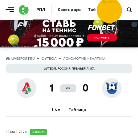
Фрибет
РПЛ
Календарь
Таблица
Прогнозы
30 000 ₽
...
...
LIVESPORT.RU
ФУТБОЛ
ЛОКОМОТИВ — БАЛТИКА
ФУТБОЛ. РОССИЯ. ПРЕМЬЕР-ЛИГА
1
0
ок
Live
Таблица
10 МАЯ 2026
Окончен