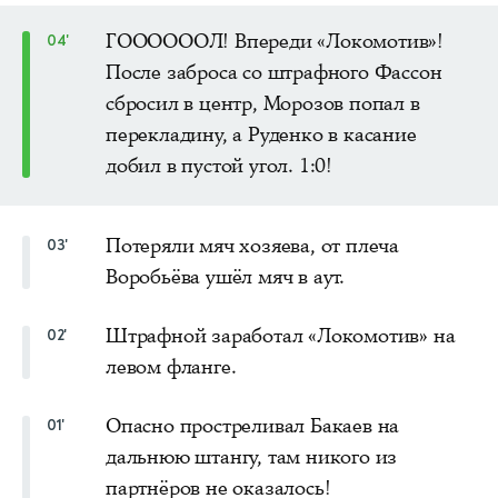
ГООООООЛ! Впереди «Локомотив»!
04'
После заброса со штрафного Фассон
сбросил в центр, Морозов попал в
перекладину, а Руденко в касание
добил в пустой угол. 1:0!
Потеряли мяч хозяева, от плеча
03'
Воробьёва ушёл мяч в аут.
Штрафной заработал «Локомотив» на
02'
левом фланге.
Опасно простреливал Бакаев на
01'
дальнюю штангу, там никого из
партнёров не оказалось!