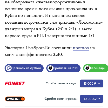
не обыгрывала «железнодорожников» в
основное время, хотя дважды проходила их в
Кубке по пенальти. В нынешнем сезоне
команды встречались уже трижды: «Локомотив»
дважды выиграл в Кубке (2:0 и 2:1), а матч
первого круга в РПЛ завершился вничью 1:1.
Эксперты LiveSport.Ru составили
прогноз
на
матч с коэффициентом
2.30
.
Прогнозы на футбол
Прогнозы на РПЛ
Календарь
Фрибет новичкам до
15 000 ₽
→
Фрибет всем игрокам
10 000 ₽
→