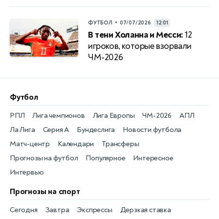
•
ФУТБОЛ
07/07/2026
12:01
В тени Холанна и Месси:
12
игроков, которые взорвали
ЧМ-2026
Футбол
РПЛ
Лига чемпионов
Лига Европы
ЧМ-2026
АПЛ
Ла Лига
Серия А
Бундеслига
Новости футбола
Матч-центр
Календари
Трансферы
Прогнозы на футбол
Популярное
Интересное
Интервью
Прогнозы на спорт
Сегодня
Завтра
Экспрессы
Дерзкая ставка