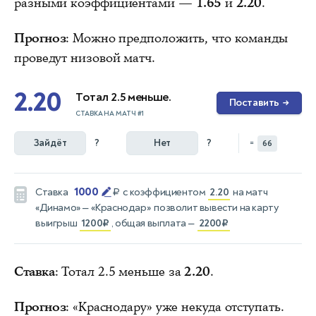
разными коэффициентами —
1.65
и
2.20
.
Прогноз
: Можно предположить, что команды
проведут низовой матч.
2.20
Тотал 2.5 меньше.
Поставить
→
СТАВКА НА МАТЧ #1
Зайдёт
?
Нет
?
=
66
1000
Ставка
₽
с коэффициентом
2.20
на матч
«Динамо» — «Краснодар»
позволит вывести на карту
выигрыш
1200₽
, общая выплата —
2200₽
Ставка
: Тотал 2.5 меньше за
2.20
.
Прогноз
: «Краснодару» уже некуда отступать.