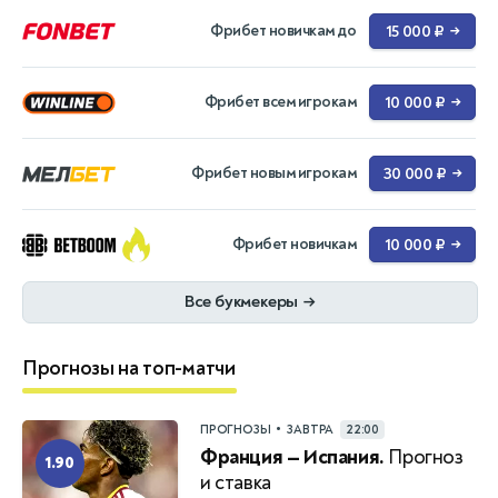
Фрибет новичкам до
15 000 ₽
→
Фрибет всем игрокам
10 000 ₽
→
Фрибет новым игрокам
30 000 ₽
→
Фрибет новичкам
10 000 ₽
→
Все букмекеры
→
Прогнозы на топ-матчи
•
ПРОГНОЗЫ
ЗАВТРА
22:00
Франция — Испания.
Прогноз
1.90
и ставка