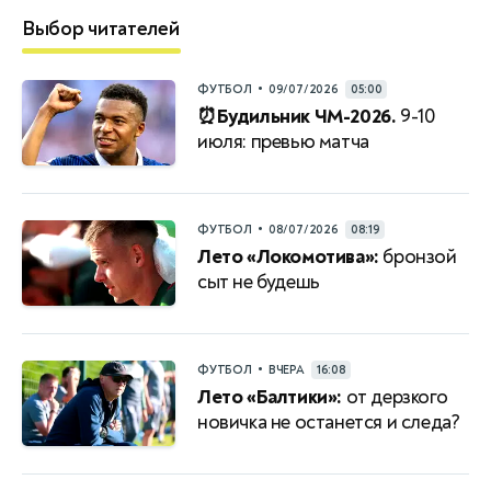
Выбор читателей
•
ФУТБОЛ
09/07/2026
05:00
⏰Будильник ЧМ-2026.
9-10
июля: превью матча
•
ФУТБОЛ
08/07/2026
08:19
Лето «Локомотива»:
бронзой
сыт не будешь
•
ФУТБОЛ
ВЧЕРА
16:08
Лето «Балтики»:
от дерзкого
новичка не останется и следа?