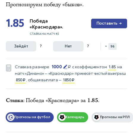
Прогнозируем победу «быков».
1.85
Победа
Поставить
→
«Краснодара».
СТАВКА НА МАТЧ #2
Зайдёт
?
Нет
?
=
96
1000
Ставка в размере
₽
с коэффициентом
1.85
на
матч
«Динамо» — «Краснодар»
принесёт чистый выигрыш
850₽
, общая выплата —
1850₽
Ставка
: Победа «Краснодара» за
1.85
.
Прогнозы на футбол
Календарь
Прогнозы на РПЛ