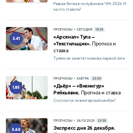
Равная битва в полуфинале ЧМ-2026. И
на что ставить?
•
ПРОГНОЗЫ
СЕГОДНЯ
19:30
«Арсенал» Тула —
2.41
«Текстильщик».
Прогноз и
ставка
Туляки не заметят новичка первой лиги
•
ПРОГНОЗЫ
ЗАВТРА
20:00
«Дьёр» — «Викингур»
1.85
Рейкьявик.
Прогноз и ставка
Состоится ли венгерский камбэк?
•
ПРОГНОЗЫ
26/12/2025
23:00
Экспресс дня 26 декабря.
3.60