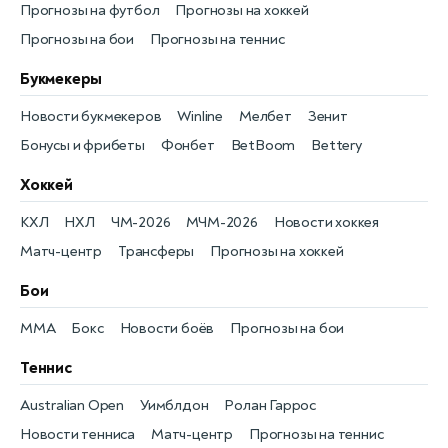
Прогнозы на футбол
Прогнозы на хоккей
Прогнозы на бои
Прогнозы на теннис
Букмекеры
Новости букмекеров
Winline
Мелбет
Зенит
Бонусы и фрибеты
Фонбет
BetBoom
Bettery
Хоккей
КХЛ
НХЛ
ЧМ-2026
МЧМ-2026
Новости хоккея
Матч-центр
Трансферы
Прогнозы на хоккей
Бои
MMA
Бокс
Новости боёв
Прогнозы на бои
Теннис
Australian Open
Уимблдон
Ролан Гаррос
Новости тенниса
Матч-центр
Прогнозы на теннис