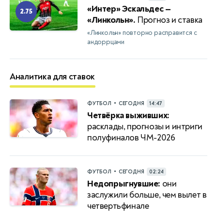
«Интер» Эскальдес —
2.75
«Линкольн».
Прогноз и ставка
«Линкольн» повторно расправится с
андоррцами
Аналитика для ставок
•
ФУТБОЛ
СЕГОДНЯ
14:47
Четвёрка выживших:
расклады, прогнозы и интриги
полуфиналов ЧМ-2026
•
ФУТБОЛ
СЕГОДНЯ
02:24
Недопрыгнувшие:
они
заслужили больше, чем вылет в
четвертьфинале