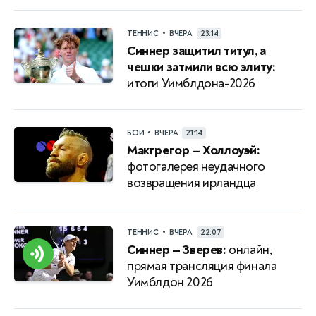
•
ТЕННИС
ВЧЕРА
23:14
Синнер защитил титул, а
чешки затмили всю элиту:
итоги Уимблдона-2026
•
БОИ
ВЧЕРА
21:14
Макгрегор — Холлоуэй:
фотогалерея неудачного
возвращения ирландца
•
ТЕННИС
ВЧЕРА
22:07
Синнер — Зверев:
онлайн,
прямая трансляция финала
Уимблдон 2026