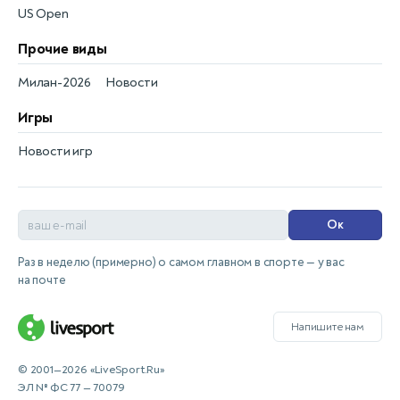
US Open
Прочие виды
Милан-2026
Новости
Игры
Новости игр
Ок
Раз в неделю (примерно) о самом главном в спорте — у вас
на почте
Напишите нам
© 2001—2026 «LiveSport.Ru»
ЭЛ № ФС 77 — 70079