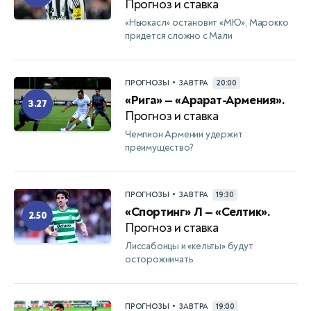
Прогноз и ставка
«Ньюкасл» остановит «МЮ», Марокко
придется сложно с Мали
•
ПРОГНОЗЫ
ЗАВТРА
20:00
«Рига» — «Арарат-Армения».
3.27
Прогноз и ставка
Чемпион Армении удержит
преимущество?
•
ПРОГНОЗЫ
ЗАВТРА
19:30
«Спортинг» Л — «Селтик».
2.50
Прогноз и ставка
Лиссабонцы и «кельты» будут
осторожничать
•
ПРОГНОЗЫ
ЗАВТРА
19:00