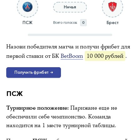
Ничья
ПСЖ
Брест
Всего голосов:
0
Назови победителя матча и получи фрибет для
первой ставки от БК
BetBoom
10 000 рублей
.
Получить фрибет
→
ПСЖ
Турнирное положение:
Парижане еще не
обеспечили себе чемпионство. Команда
находится на 1 месте турнирной таблицы.