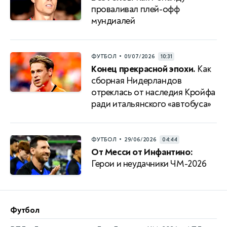
проваливал плей-офф
мундиалей
•
ФУТБОЛ
01/07/2026
10:31
Конец прекрасной эпохи.
Как
сборная Нидерландов
отреклась от наследия Кройфа
ради итальянского «автобуса»
•
ФУТБОЛ
29/06/2026
04:44
От Месси от Инфантино:
Герои и неудачники ЧМ-2026
Футбол