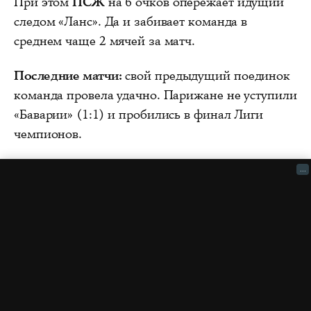
При этом
ПСЖ
на 6 очков опережает идущий
следом «Ланс». Да и забивает команда в
среднем чаще 2 мячей за матч.
Последние матчи:
свой предыдущий поединок
команда провела удачно. Парижане не уступили
«Баварии» (1:1) и пробились в финал Лиги
чемпионов.
...