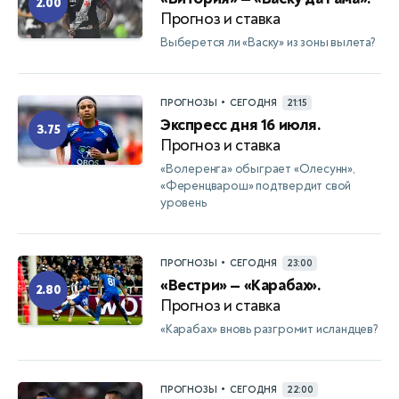
2.00
Прогноз и ставка
Выберется ли «Васку» из зоны вылета?
•
ПРОГНОЗЫ
СЕГОДНЯ
21:15
Экспресс дня 16 июля.
3.75
Прогноз и ставка
«Волеренга» обыграет «Олесунн»,
«Ференцварош» подтвердит свой
уровень
•
ПРОГНОЗЫ
СЕГОДНЯ
23:00
«Вестри» — «Карабах».
2.80
Прогноз и ставка
«Карабах» вновь разгромит исландцев?
•
ПРОГНОЗЫ
СЕГОДНЯ
22:00