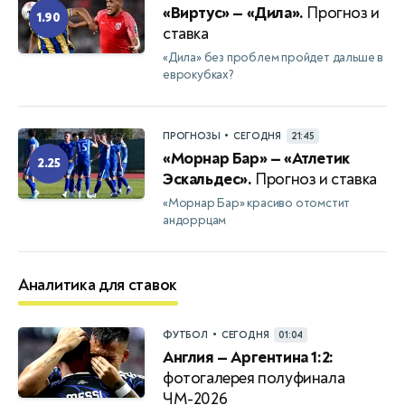
«Виртус» — «Дила».
Прогноз и
1.90
ставка
«Дила» без проблем пройдет дальше в
еврокубках?
•
ПРОГНОЗЫ
СЕГОДНЯ
21:45
«Морнар Бар» — «Атлетик
2.25
Эскальдес».
Прогноз и ставка
«Морнар Бар» красиво отомстит
андоррцам
Аналитика для ставок
•
ФУТБОЛ
СЕГОДНЯ
01:04
Англия — Аргентина 1:2:
фотогалерея полуфинала
ЧМ-2026