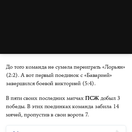
До того команда не сумела переиграть «Лорьян»
(2:2). А вот первый поединок с «Баварией»
завершился боевой викторией (5:4).
В пяти своих последних матчах
ПСЖ
добыл 3
победы. В этих поединках команда забила 14
мячей, пропустив в свои ворота 7.