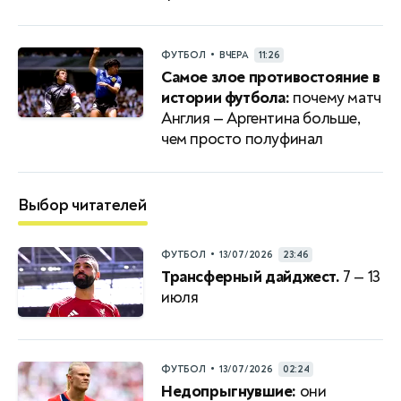
•
ФУТБОЛ
ВЧЕРА
11:26
Самое злое противостояние в
истории футбола:
почему матч
Англия — Аргентина больше,
чем просто полуфинал
Выбор читателей
•
ФУТБОЛ
13/07/2026
23:46
Трансферный дайджест.
7 — 13
июля
•
ФУТБОЛ
13/07/2026
02:24
Недопрыгнувшие:
они