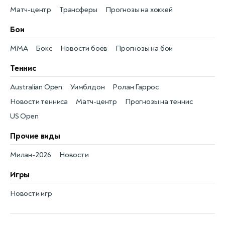
Матч-центр
Трансферы
Прогнозы на хоккей
Бои
MMA
Бокс
Новости боёв
Прогнозы на бои
Теннис
Australian Open
Уимблдон
Ролан Гаррос
Новости тенниса
Матч-центр
Прогнозы на теннис
US Open
Прочие виды
Милан-2026
Новости
Игры
Новости игр