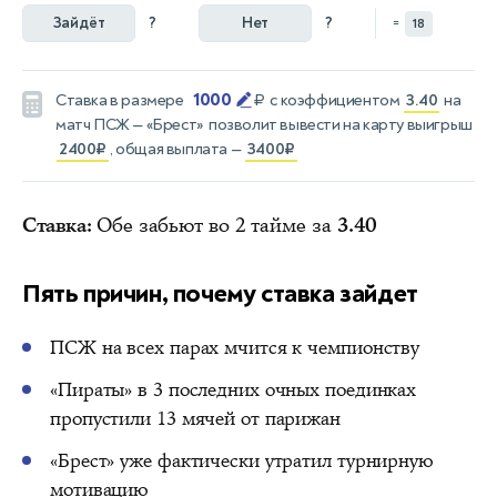
Зайдёт
?
Нет
?
=
18
1000
Ставка в размере
₽
с коэффициентом
3.40
на
матч
ПСЖ — «Брест»
позволит вывести на карту выигрыш
2400₽
, общая выплата —
3400₽
Ставка:
Обе забьют во 2 тайме за
3.40
Пять причин, почему ставка зайдет
ПСЖ на всех парах мчится к чемпионству
«Пираты» в 3 последних очных поединках
пропустили 13 мячей от парижан
«Брест» уже фактически утратил турнирную
мотивацию