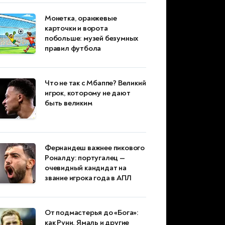
Монетка, оранжевые
карточки и ворота
побольше: музей безумных
правил футбола
Что не так с Мбаппе? Великий
игрок, которому не дают
быть великим
Фернандеш важнее пикового
Роналду: португалец —
очевидный кандидат на
звание игрока года в АПЛ
От подмастерья до «Бога»:
как Руни, Ямаль и другие