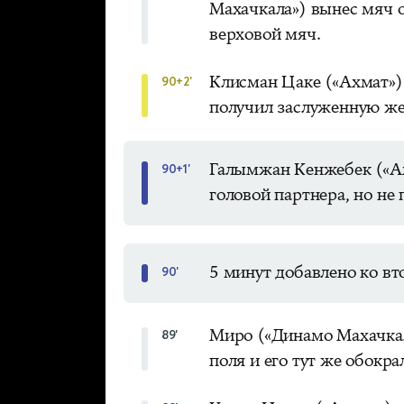
Махачкала») вынес мяч от
верховой мяч.
Клисман Цаке («Ахмат») 
90+2'
получил заслуженную же
Галымжан Кенжебек («Ах
90+1'
головой партнера, но не 
5 минут добавлено ко вт
90'
Миро («Динамо Махачкал
89'
поля и его тут же обокр