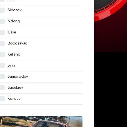
Azzi
Sidorov
Alarcon
Ndong
Alibekov
Cake
Tabidze
Bogosavac
Sundukov
Keliano
Mrezigue
Silva
Moubarik
Samorodov
Glushkov
Sadulaev
Magomedov
Konate
Agalarov