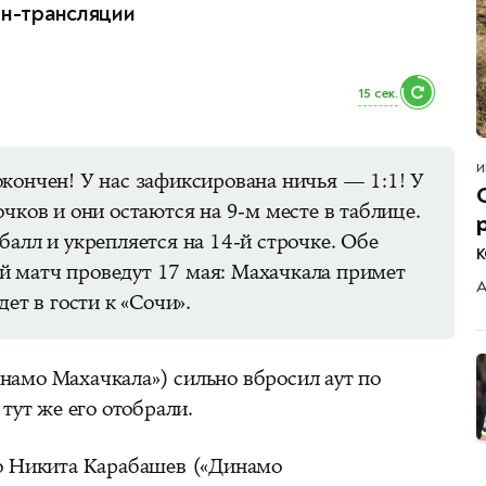
йн-трансляции
14 сек.
И
кончен! У нас зафиксирована ничья — 1:1! У
очков и они остаются на 9-м месте в таблице.
балл и укрепляется на 14-й строчке. Обе
к
 матч проведут 17 мая: Махачкала примет
А
дет в гости к «Сочи».
намо Махачкала») сильно вбросил аут по
 тут же его отобрали.
ро Никита Карабашев («Динамо