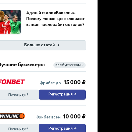
Адский галоп «Баварии».
Почему мюнхенцы включают
канкан после забитых голов?
Больше статей
→
Лучшие букмекеры
все букмекеры
→
15 000 ₽
Фрибет до
Регистрация
→
Почему тут?
10 000 ₽
Фрибет всем
Регистрация
→
Почему тут?