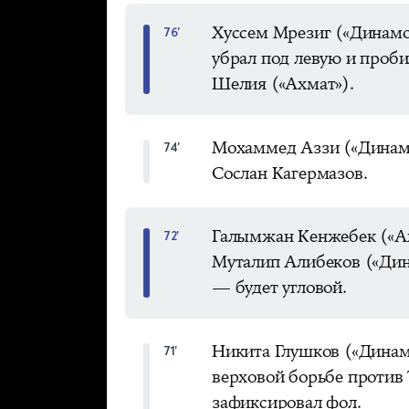
Хуссем Мрезиг («Динамо
76'
убрал под левую и проби
Шелия («Ахмат»).
Мохаммед Аззи («Динамо
74'
Сослан Кагермазов.
Галымжан Кенжебек («Ах
72'
Муталип Алибеков («Дин
— будет угловой.
Никита Глушков («Динам
71'
верховой борьбе против
зафиксировал фол.