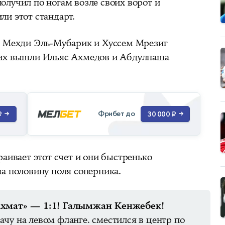
олучил по ногам возле своих ворот и
ли этот стандарт.
й: Мехди Эль-Мубарик и Хуссем Мрезиг
них вышли Ильяс Ахмедов и Абдулпаша
Фрибет до
₽
→
30 000 ₽
→
раивает этот счет и они быстренько
на половину поля соперника.
ат» — 1:1! Галымжан Кенжебек!
чу на левом фланге. сместился в центр по