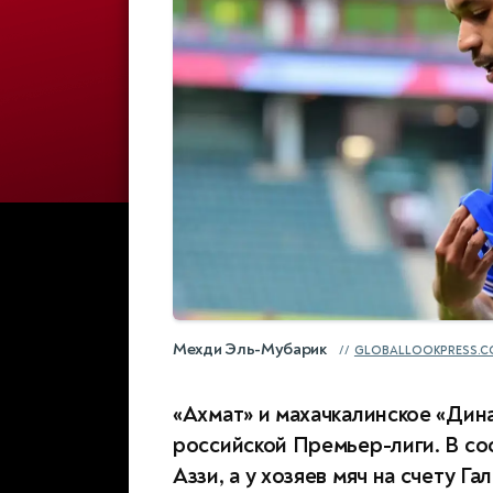
Мехди Эль-Мубарик
GLOBALLOOKPRESS.
«Ахмат» и махачкалинское «Дина
российской Премьер-лиги. В со
Аззи, а у хозяев мяч на счету 