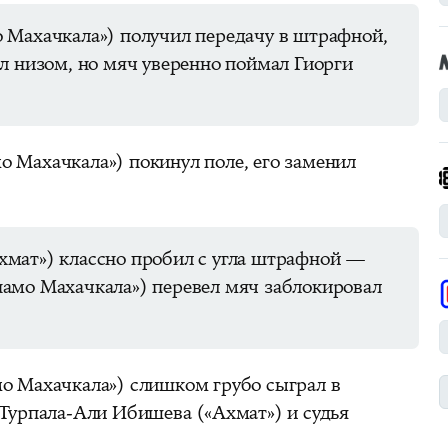
 Махачкала») получил передачу в штрафной,
л низом, но мяч уверенно поймал Гиорги
 Махачкала») покинул поле, его заменил
мат») классно пробил с угла штрафной —
амо Махачкала») перевел мяч заблокировал
о Махачкала») слишком грубо сыграл в
 Турпала-Али Ибишева («Ахмат») и судья