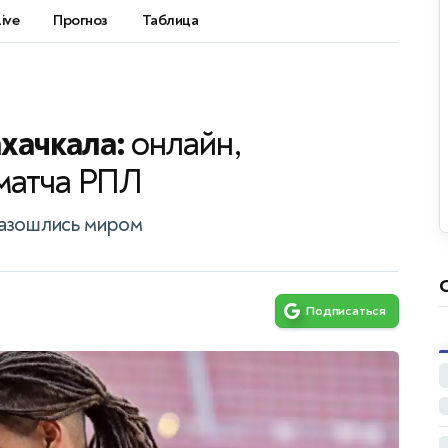
Live
Прогноз
Таблица
хачкала:
онлайн,
матча РПЛ
разошлись миром
Подписаться