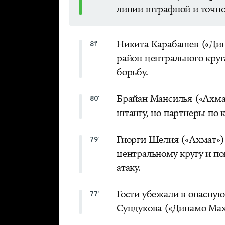
линии штрафной и точно 
Никита Карабашев («Дин
81'
район центрального круг
борьбу.
Брайан Мансилья («Ахмат
80'
штангу, но партнеры по 
Гиорги Шелия («Ахмат»)
79'
центральному кругу и п
атаку.
Гости убежали в опасную
77'
Сундукова («Динамо Маха