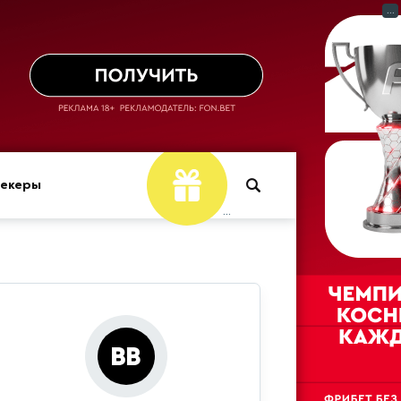
...
мекеры
...