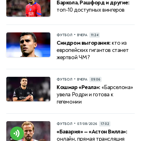
Баркола, Рашфорд и другие:
топ-10 доступных вингеров
•
ФУТБОЛ
ВЧЕРА
11:24
Синдром выгорания:
кто из
европейских гигантов станет
жертвой ЧМ?
•
ФУТБОЛ
ВЧЕРА
09:06
Кошмар «Реала»:
«Барселона»
увела Родри и готова к
гегемонии
•
ФУТБОЛ
07/08/2026
17:02
«Бавария» — «Астон Вилла»:
онлайн, прямая трансляция