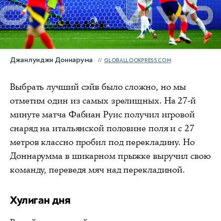
Джанлуиджи Доннарума
GLOBALLOOKPRESS.COM
Выбрать лучший сэйв было сложно, но мы
отметим один из самых зрелищных. На 27-й
минуте матча Фабиан Руис получил игровой
снаряд на итальянской половине поля и с 27
метров классно пробил под перекладину. Но
Доннарумма в шикарном прыжке выручил свою
команду, переведя мяч над перекладиной.
Хулиган дня