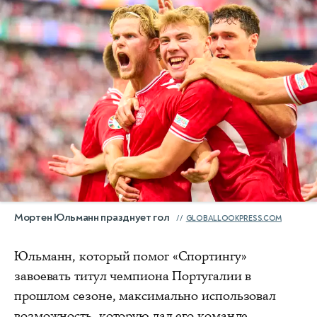
Мортен Юльманн празднует гол
GLOBALLOOKPRESS.COM
Юльманн, который помог «Спортингу»
завоевать титул чемпиона Португалии в
прошлом сезоне, максимально использовал
возможность, которую дал его команде