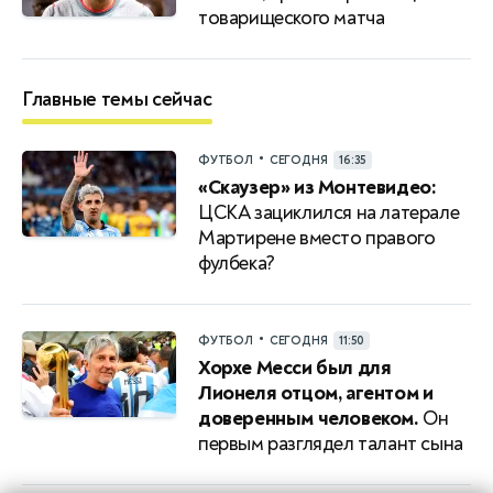
товарищеского матча
Главные темы сейчас
•
ФУТБОЛ
СЕГОДНЯ
16:35
«Скаузер» из Монтевидео:
ЦСКА зациклился на латерале
Мартирене вместо правого
фулбека?
•
ФУТБОЛ
СЕГОДНЯ
11:50
Хорхе Месси был для
Лионеля отцом, агентом и
доверенным человеком.
Он
первым разглядел талант сына