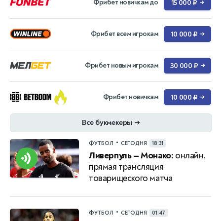
Фрибет новичкам до
15 000 ₽
→
Фрибет всем игрокам
10 000 ₽
→
Фрибет новым игрокам
30 000 ₽
→
Фрибет новичкам
10 000 ₽
→
Все букмекеры
→
•
ФУТБОЛ
СЕГОДНЯ
18:31
Ливерпуль — Монако:
онлайн,
прямая трансляция
товарищеского матча
•
ФУТБОЛ
СЕГОДНЯ
01:47