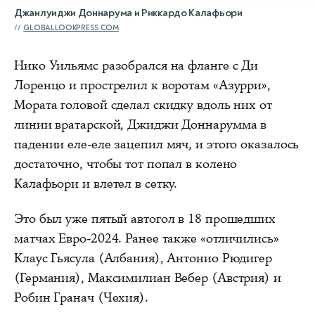
Джанлуиджи Доннарума и Риккардо Калафьори
GLOBALLOOKPRESS.COM
Нико Уильямс разобрался на фланге с Ди
Лоренцо и прострелил к воротам «Азурри»,
Мората головой сделал скидку вдоль них от
линии вратарской, Джиджи Доннарумма в
падении еле-еле зацепил мяч, и этого оказалось
достаточно, чтобы тот попал в колено
Калафьори и влетел в сетку.
Это был уже пятый автогол в 18 прошедших
матчах Евро-2024. Ранее также «отличились»
Клаус Гьясула (Албания), Антонио Рюдигер
(Германия), Максимилиан Вебер (Австрия) и
Робин Гранач (Чехия).