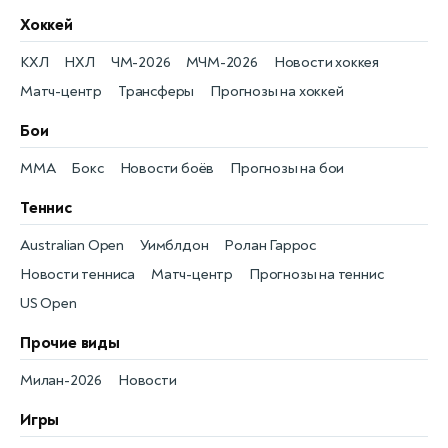
Хоккей
КХЛ
НХЛ
ЧМ-2026
МЧМ-2026
Новости хоккея
Матч-центр
Трансферы
Прогнозы на хоккей
Бои
MMA
Бокс
Новости боёв
Прогнозы на бои
Теннис
Australian Open
Уимблдон
Ролан Гаррос
Новости тенниса
Матч-центр
Прогнозы на теннис
US Open
Прочие виды
Милан-2026
Новости
Игры