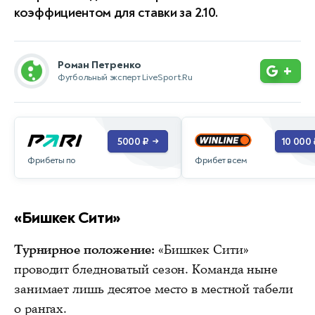
коэффициентом для ставки за 2.10.
Роман Петренко
+
Футбольный эксперт LiveSport.Ru
5000 ₽
10 000 
→
Фрибеты по
Фрибет всем
«Бишкек Сити»
Турнирное положение:
«Бишкек Сити»
проводит бледноватый сезон. Команда ныне
занимает лишь десятое место в местной табели
о рангах.