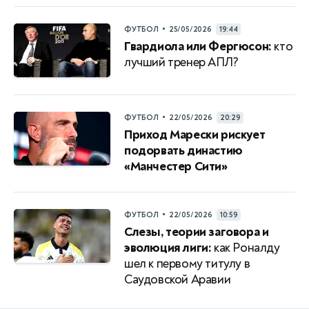
•
ФУТБОЛ
25/05/2026
19:44
Гвардиола или Фергюсон:
кто
лучший тренер АПЛ?
•
ФУТБОЛ
22/05/2026
20:29
Приход Марески рискует
подорвать династию
«Манчестер Сити»
•
ФУТБОЛ
22/05/2026
10:59
Слезы, теории заговора и
эволюция лиги:
как Роналду
шел к первому титулу в
Саудовской Аравии