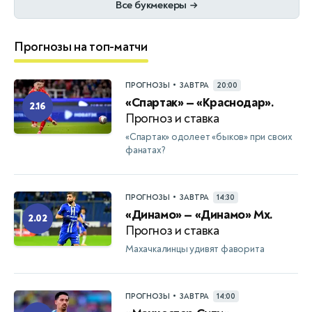
Все букмекеры
→
Прогнозы на топ-матчи
•
ПРОГНОЗЫ
ЗАВТРА
20:00
«Спартак» — «Краснодар».
2.16
Прогноз и ставка
«Спартак» одолеет «быков» при своих
фанатах?
•
ПРОГНОЗЫ
ЗАВТРА
14:30
«Динамо» — «Динамо» Мх.
2.02
Прогноз и ставка
Махачкалинцы удивят фаворита
•
ПРОГНОЗЫ
ЗАВТРА
14:00