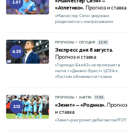
«Манчестер Сити» —
2.07
«Атлетико».
Прогноз и ставка
«Манчестер Сити» уверенно
разделается с «матрасниками»
•
ПРОГНОЗЫ
СЕГОДНЯ
22:30
Экспресс дня 8 августа.
4.20
Прогноз и ставка
«Торпедо-БелАЗ» не проиграет в
матче с «Динамо-Брест», ЦСКА и
«Ростов» обменяются голами
•
ПРОГНОЗЫ
ЗАВТРА
17:00
«Зенит» — «Родина».
Прогноз
2.12
и ставка
«Зенит» разгромит дебютантов РПЛ?