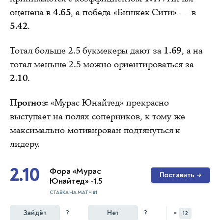
оценена в
4.65
, а победа «Бишкек Сити» — в
5.42
.
Тотал больше 2.5 букмекеры дают за
1.69
, а на
тотал меньше 2.5 можно ориентироваться за
2.10
.
Прогноз:
«Мурас Юнайтед» прекрасно
выступает на полях соперников, к тому же
максимально мотивирован подтянуться к
лидеру.
2.10
Фора «Мурас
Поставить
→
Юнайтед» -1.5
СТАВКА НА МАТЧ #1
Зайдёт
?
Нет
?
=
12