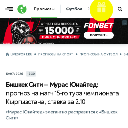
Фрибет
10 000 ₽
Прогнозы
Футбол
Хоккей
Теннис
...
...
LIVESPORT.RU
ПРОГНОЗЫ НА СПОРТ
ПРОГНОЗЫ НА ФУТБОЛ
БИ
10/07/2026
17:30
Бишкек Сити — Мурас Юнайтед:
прогноз на матч 15-го тура чемпионата
Кыргызстана, ставка за 2.10
«Мурас Юнайтед» элегантно расправится с «Бишкек
Сити»