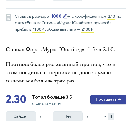
1000
Ставка в размере
₽
с коэффициентом
2.10
на
матч
«Бишкек Сити» — «Мурас Юнайтед»
принесёт
прибыль
1100₽
, общая выплата —
2100₽
Ставка:
Фора «Мурас Юнайтед» -1.5 за
2.10
.
Прогноз:
более рискованный прогноз, что в
этом поединке соперники на двоих сумеют
отличиться больше трех раз.
2.30
Тотал больше 3.5
Поставить
→
СТАВКА НА МАТЧ #2
Зайдёт
?
Нет
?
=
11