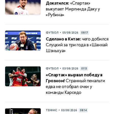
Докатился:
«Спартак»
выкупает Мирлинда Даку у
«Рубина»
•
ФУТБОЛ
05/08/2026
08:17
Сделано в Китае:
чего добился
Слуцкий за три года в «Шанхай
Шэньхуа»
•
ФУТБОЛ
03/08/2026
01:13
«Спартак» вырвал победу в
Грозном!
Странный пенальти
едва не отобрал очки у
команды Карседо
•
ТЕННИС
03/08/2026
08:14