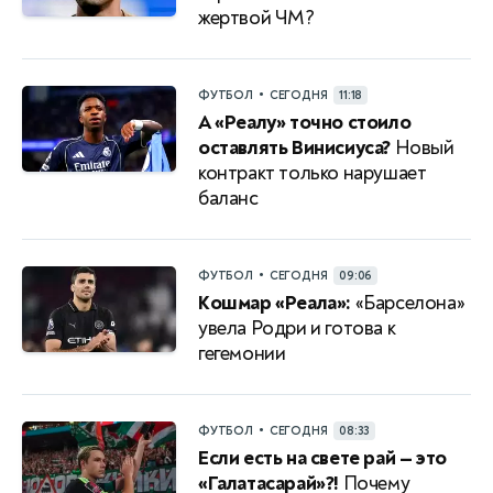
жертвой ЧМ?
•
ФУТБОЛ
СЕГОДНЯ
11:18
А «Реалу» точно стоило
оставлять Винисиуса?
Новый
контракт только нарушает
баланс
•
ФУТБОЛ
СЕГОДНЯ
09:06
Кошмар «Реала»:
«Барселона»
увела Родри и готова к
гегемонии
•
ФУТБОЛ
СЕГОДНЯ
08:33
Если есть на свете рай — это
«Галатасарай»?!
Почему