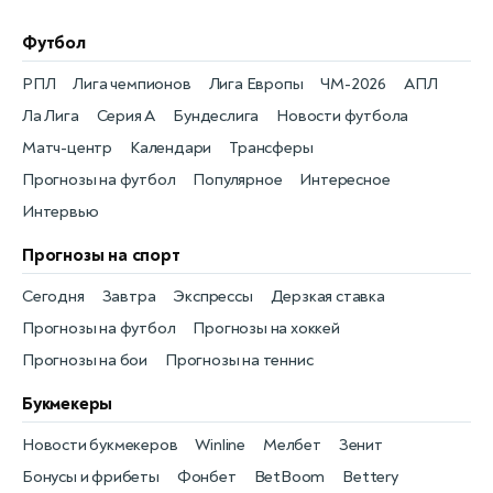
Футбол
РПЛ
Лига чемпионов
Лига Европы
ЧМ-2026
АПЛ
Ла Лига
Серия А
Бундеслига
Новости футбола
Матч-центр
Календари
Трансферы
Прогнозы на футбол
Популярное
Интересное
Интервью
Прогнозы на спорт
Сегодня
Завтра
Экспрессы
Дерзкая ставка
Прогнозы на футбол
Прогнозы на хоккей
Прогнозы на бои
Прогнозы на теннис
Букмекеры
Новости букмекеров
Winline
Мелбет
Зенит
Бонусы и фрибеты
Фонбет
BetBoom
Bettery