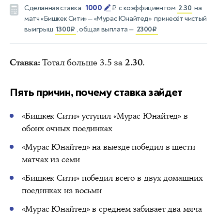
1000
Сделанная ставка
₽
с коэффициентом
2.30
на
матч
«Бишкек Сити» — «Мурас Юнайтед»
принесёт чистый
выигрыш
1300₽
, общая выплата —
2300₽
Ставка:
Тотал больше 3.5 за
2.30
.
Пять причин, почему ставка зайдет
«Бишкек Сити» уступил «Мурас Юнайтед» в
обоих очных поединках
«Мурас Юнайтед» на выезде победил в шести
матчах из семи
«Бишкек Сити» победил всего в двух домашних
поединках из восьми
«Мурас Юнайтед» в среднем забивает два мяча