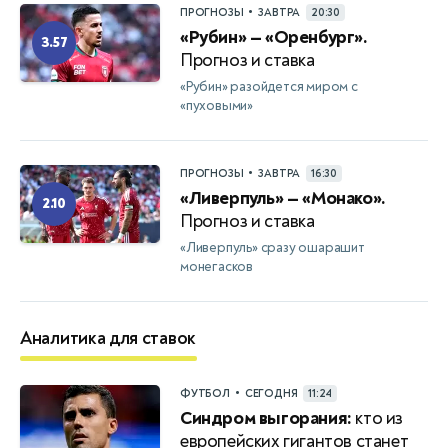
•
ПРОГНОЗЫ
ЗАВТРА
20:30
«Рубин» — «Оренбург».
3.57
Прогноз и ставка
«Рубин» разойдется миром с
«пуховыми»
•
ПРОГНОЗЫ
ЗАВТРА
16:30
«Ливерпуль» — «Монако».
2.10
Прогноз и ставка
«Ливерпуль» сразу ошарашит
монегасков
Аналитика для ставок
•
ФУТБОЛ
СЕГОДНЯ
11:24
Синдром выгорания:
кто из
европейских гигантов станет