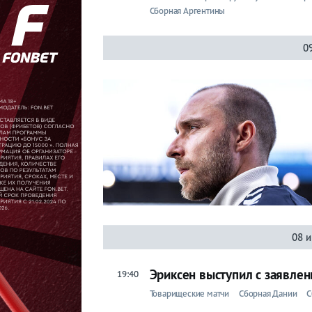
Сборная Аргентины
Прогнозы
0
на спорт
Букмекеры
Хоккей
Теннис
Бои
Прочие
08 
Игры
Эриксен выступил с заявлен
19:40
Товарищеские матчи
Сборная Дании
С