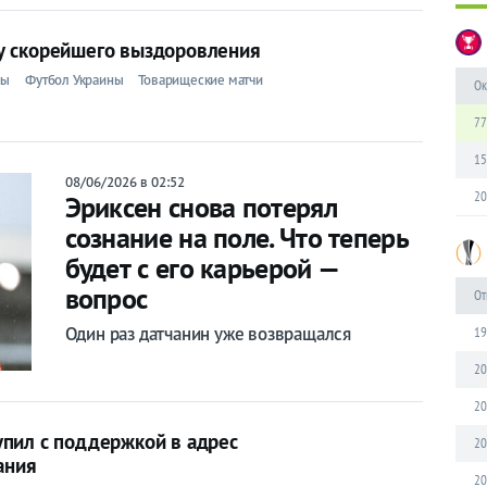
у скорейшего выздоровления
ны
Футбол Украины
Товарищеские матчи
Ок
77
15
08/06/2026 в 02:52
20
Эриксен снова потерял
сознание на поле. Что теперь
будет с его карьерой —
вопрос
От
Один раз датчанин уже возвращался
19
20
20
пил с поддержкой в адрес
20
ания
20