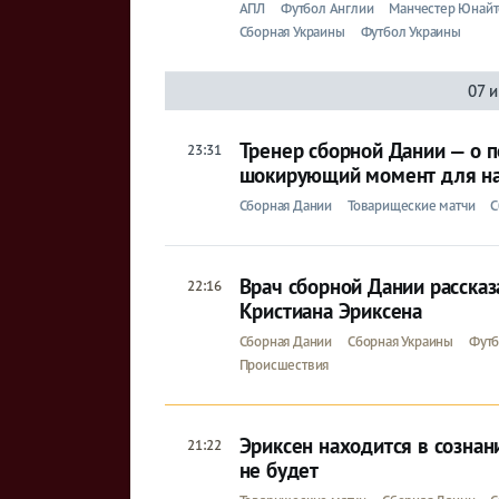
АПЛ
Футбол Англии
Манчестер Юнайт
Сборная Украины
Футбол Украины
07 
Тренер сборной Дании — о п
23:31
шокирующий момент для на
Сборная Дании
Товарищеские матчи
С
Врач сборной Дании рассказ
22:16
Кристиана Эриксена
Сборная Дании
Сборная Украины
Футб
Происшествия
Эриксен находится в сознан
21:22
не будет