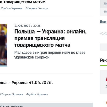
 в товарищеском матче
Ок
Футбол Украины
Сборная Польши
Ок
Все 
31/05/2026 в 20:28
Польша — Украина: онлайн,
прямая трансляция
товарищеского матча
Мальдера выиграл первый матч во главе
украинской сборной
Рек
ьша — Украина 31.05.2026.
Сборная Украины
Футбол Украины
30 мая, суббота