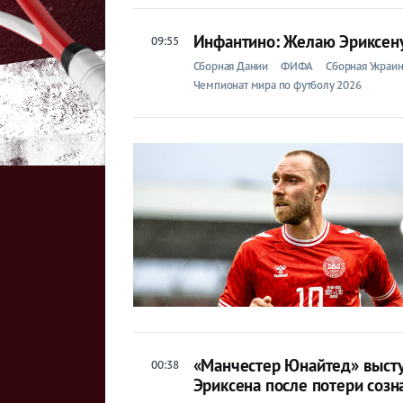
Инфантино: Желаю Эриксен
09:55
Сборная Дании
ФИФА
Сборная Украи
Чемпионат мира по футболу 2026
«Манчестер Юнайтед» высту
00:38
Эриксена после потери созн