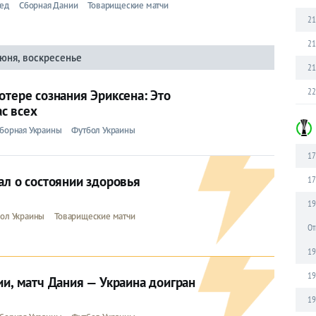
ед
Сборная Дании
Товарищеские матчи
21
21
июня, воскресенье
21
22
отере сознания Эриксена: Это
с всех
борная Украины
Футбол Украины
17
ал о состоянии здоровья
17
19
ол Украины
Товарищеские матчи
От
19
19
ии, матч Дания — Украина доигран
19