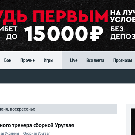
Бои
Прочие
Игры
Live
Вся лента
Прогнозы
июня, воскресенье
вного тренера сборной Уругвая
ая Украины
Сборная Уругвая