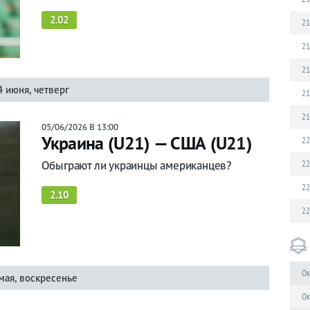
2.02
21
21
21
4 июня, четверг
21
21
05/06/2026 В 13:00
Украина (U21) — США (U21)
22
Обыграют ли украинцы американцев?
22
22
2.10
22
Ок
мая, воскресенье
Ок