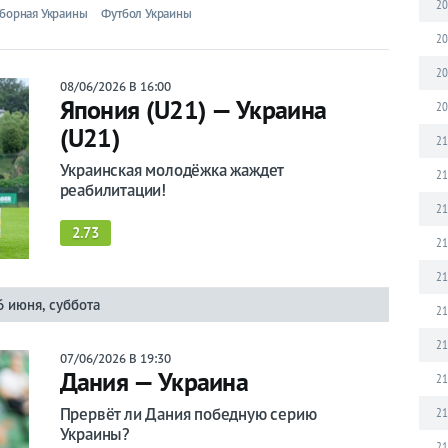
20
борная Украины
Футбол Украины
20
20
08/06/2026 В 16:00
Япония (U21) — Украина
20
(U21)
21
Украинская молодёжка жаждет
21
реабилитации!
21
2.73
21
21
6 июня, суббота
21
21
07/06/2026 В 19:30
Дания — Украина
21
Прервёт ли Дания победную серию
21
Украины?
21