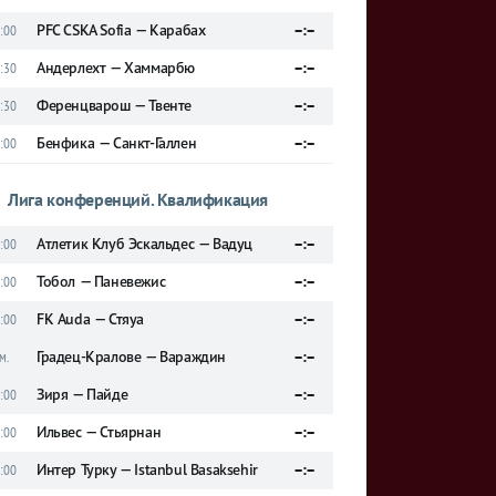
PFC CSKA Sofia — Карабах
–:–
:00
Андерлехт — Хаммарбю
–:–
:30
Ференцварош — Твенте
–:–
:30
Бенфика — Санкт-Галлен
–:–
:00
Лига конференций. Квалификация
Атлетик Клуб Эскальдес — Вадуц
–:–
:00
Тобол — Паневежис
–:–
:00
FK Auda — Стяуа
–:–
:00
Градец-Кралове — Вараждин
–:–
м.
Зиря — Пайде
–:–
:00
Ильвес — Стьярнан
–:–
:00
Интер Турку — Istanbul Basaksehir
–:–
:00