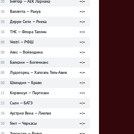
Бейтар — АЕК Ларнака
–:–
:30
Валлетта — Ракув
–:–
:30
Дерри Сити — Риека
–:–
:30
ТНС — Флора Таллин
–:–
:30
Vestri — РФШ
–:–
:00
Аякс — Войводина
–:–
:00
Балкани — Богемианс
–:–
:00
Лудогорец — Хапоэль Тель-Авив
–:–
:00
Шкендия — Браво
–:–
:00
Корвинул — Партизан
–:–
:15
Сьон — БАТЭ
–:–
:15
Аустрия Вена — Лиепая
–:–
:30
Гент — Черкасы
–:–
:30
Зриньски — Валур
–:–
:30