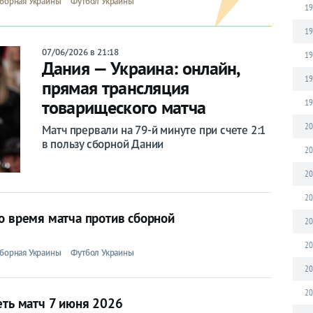
борная Украины
Футбол Украины
19
19
07/06/2026 в 21:18
19
Дания — Украина: онлайн,
19
прямая трансляция
товарищеского матча
19
20
Матч прервали на 79-й минуте при счете 2:1
в пользу сборной Дании
20
20
20
о время матча против сборной
20
20
борная Украины
Футбол Украины
20
20
еть матч 7 июня 2026