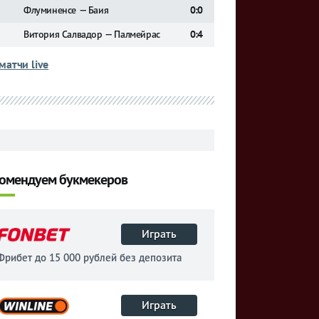
Флуминенсе — Баия
0:0
Витория Салвадор — Палмейрас
0:4
матчи live
омендуем букмекеров
Играть
Фрибет до 15 000 рублей без депозита
Играть