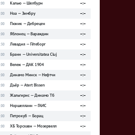
Калью — Шелбурн
–:–
:00
Ноа — Зимбру
–:–
:00
Пюник — Дебрецен
–:–
:00
Яблонец — Вараждин
–:–
:00
Левадия — Гётеборг
–:–
:30
Бранн — Universitatea Cluj
–:–
:00
Вележ — ДАК 1904
–:–
:00
Динамо Минск — Нефтчи
–:–
:00
Дьёр — Atert Bissen
–:–
:00
Жальгирис — Динамо Тб
–:–
:00
Норшелланн — ГАИС
–:–
:00
Петрокуб — Борац
–:–
:00
ХБ Торсхавн — Мозервелл
–:–
:00