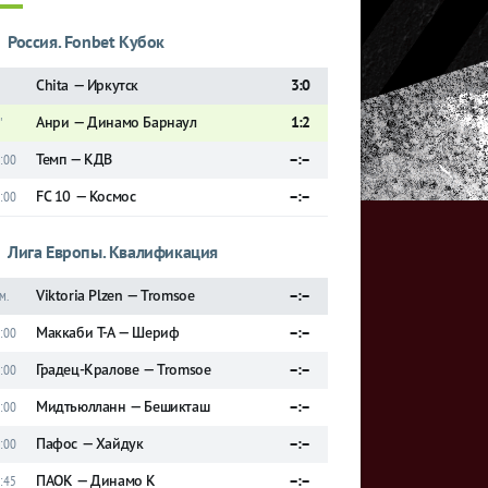
Россия. Fonbet Кубок
Chita — Иркутск
3:0
Анри — Динамо Барнаул
1:2
'
Темп — КДВ
–:–
:00
FC 10 — Космос
–:–
:00
Лига Европы. Квалификация
Viktoria Plzen — Tromsoe
–:–
м.
Маккаби Т-А — Шериф
–:–
:00
Градец-Кралове — Tromsoe
–:–
:00
Мидтьюлланн — Бешикташ
–:–
:00
Пафос — Хайдук
–:–
:00
ПАОК — Динамо К
–:–
:45