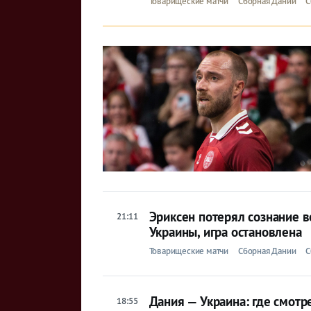
Товарищеские матчи
Сборная Дании
С
Эриксен потерял сознание в
21:11
Украины, игра остановлена
Товарищеские матчи
Сборная Дании
С
Дания — Украина: где смотр
18:55