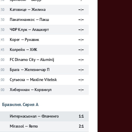
Катовице — Жилина
–:–
:30
Панатинаикос — Пакш
–:–
:30
ЧФР Клуж — Алашкерт
–:–
:30
Koper — Рунавик
–:–
:45
Колрейн — ХИК
–:–
:45
FC Dinamo City — Aluminij
–:–
:00
Брага — Железничар П
–:–
:00
Сутьеска — Maxline Vitebsk
–:–
:00
Хиберниан — Корвинул
–:–
:00
Бразилия. Серия А
Интернасьонал — Фламенго
1:1
Mirassol — Remo
2:1