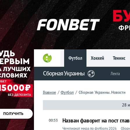
Главное
Фрибет
до 15
000 ₽
Новым
игрокам, без
условий
Футбол
Хоккей
Теннис
Футбол
Сборная Украины
Лента
Сборная
Украины
/
/
Главное
Футбол
Сборная Украины. Новости
Лента
28 
Назван фаворит на пост гла
00:53
Чемпионат мира по футболу 2026
Сборн