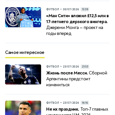
•
ФУТБОЛ
30/07/2026
13:39
«Ман Сити» вложил £12,5 млн в
17‑летнего дерзкого вингера.
Джереми Монга — проект на
годы вперед
Самое интересное
•
ФУТБОЛ
23/07/2026
21:53
Жизнь после Месси.
Сборной
Аргентины предстоит
измениться
•
ФУТБОЛ
23/07/2026
16:16
Не их праздник.
Топ-7 главных