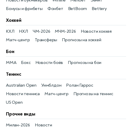
Новости букмекеров
Winline
Мелбет
Зенит
Бонусы и фрибеты
Фонбет
BetBoom
Bettery
Хоккей
КХЛ
НХЛ
ЧМ-2026
МЧМ-2026
Новости хоккея
Матч-центр
Трансферы
Прогнозы на хоккей
Бои
MMA
Бокс
Новости боёв
Прогнозы на бои
Теннис
Australian Open
Уимблдон
Ролан Гаррос
Новости тенниса
Матч-центр
Прогнозы на теннис
US Open
Прочие виды
Милан-2026
Новости