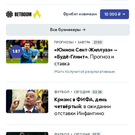
Фрибет новичкам
10 000 ₽
→
Все букмекеры
→
•
ПРОГНОЗЫ
ЗАВТРА
21:00
«Юнион Сент‑Жиллуаз» —
1.87
«Будё‑Глимт».
Прогноз и
ставка
Матч получится результативным
•
ФУТБОЛ
СЕГОДНЯ
02:26
Кризис в ФИФА, день
четвёртый:
в ожидании
отставки Инфантино
•
ФУТБОЛ
СЕГОДНЯ
01:13