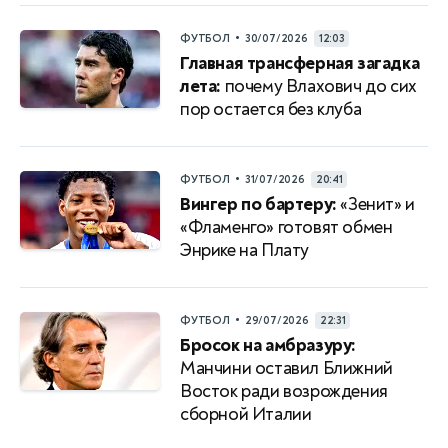
•
ФУТБОЛ
30/07/2026
12:03
Главная трансферная загадка
лета:
почему Влахович до сих
пор остается без клуба
•
ФУТБОЛ
31/07/2026
20:41
Вингер по бартеру:
«Зенит» и
«Фламенго» готовят обмен
Энрике на Плату
•
ФУТБОЛ
29/07/2026
22:31
Бросок на амбразуру:
Манчини оставил Ближний
Восток ради возрождения
сборной Италии