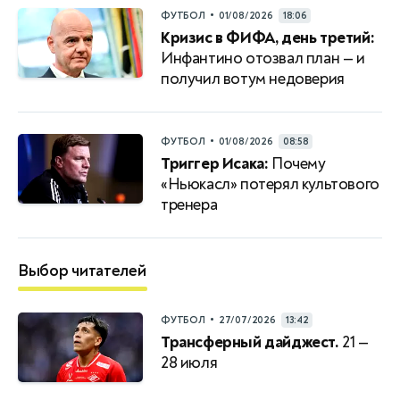
•
ФУТБОЛ
01/08/2026
18:06
Кризис в ФИФА, день третий:
Инфантино отозвал план — и
получил вотум недоверия
•
ФУТБОЛ
01/08/2026
08:58
Триггер Исака:
Почему
«Ньюкасл» потерял культового
тренера
Выбор читателей
•
ФУТБОЛ
27/07/2026
13:42
Трансферный дайджест.
21 —
28 июля