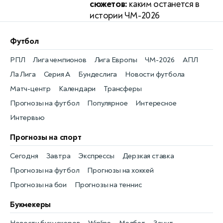
сюжетов:
каким останется в
истории ЧМ-2026
Футбол
РПЛ
Лига чемпионов
Лига Европы
ЧМ-2026
АПЛ
Ла Лига
Серия А
Бундеслига
Новости футбола
Матч-центр
Календари
Трансферы
Прогнозы на футбол
Популярное
Интересное
Интервью
Прогнозы на спорт
Сегодня
Завтра
Экспрессы
Дерзкая ставка
Прогнозы на футбол
Прогнозы на хоккей
Прогнозы на бои
Прогнозы на теннис
Букмекеры