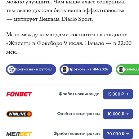
можно улучшить. Чем выше класс соперника,
тем выше должна быть наша эффективность»,
— цитирует Дешама Diario Sport.
Матч между командами состоится на стадионе
«Жилетт» в Фоксборо 9 июля. Начало — в 22:00
мск.
Прогнозы на футбол
Прогнозы на ЧМ-2026
Календ
Фрибет новичкам до
15 000 ₽
→
Фрибет всем игрокам
10 000 ₽
→
Фрибет новым игрокам
30 000 ₽
→