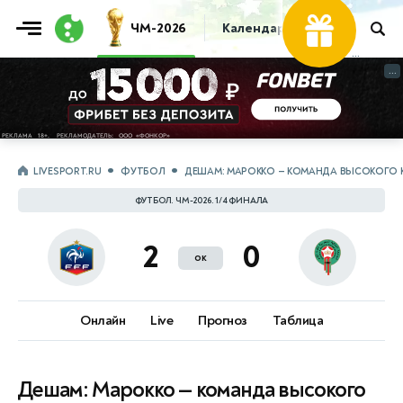
ЧМ-2026
Календарь
Таблица
Пр
...
...
LIVESPORT.RU
ФУТБОЛ
ДЕШАМ: МАРОККО — КОМАНДА ВЫСОКОГО К
ФУТБОЛ. ЧМ-2026. 1/4 ФИНАЛА
2
0
ок
Онлайн
Live
Прогноз
Таблица
Дешам: Марокко — команда высокого