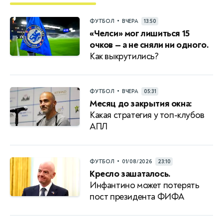
•
ФУТБОЛ
ВЧЕРА
13:50
«Челси» мог лишиться 15
очков — а не сняли ни одного.
Как выкрутились?
•
ФУТБОЛ
ВЧЕРА
05:31
Месяц до закрытия окна:
Какая стратегия у топ-клубов
АПЛ
•
ФУТБОЛ
01/08/2026
23:10
Кресло зашаталось.
Инфантино может потерять
пост президента ФИФА