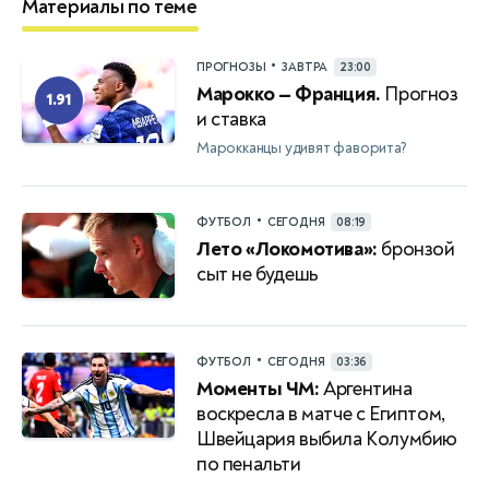
Материалы по теме
•
ПРОГНОЗЫ
ЗАВТРА
23:00
Марокко — Франция.
Прогноз
1.91
и ставка
Марокканцы удивят фаворита?
•
ФУТБОЛ
СЕГОДНЯ
08:19
Лето «Локомотива»:
бронзой
сыт не будешь
•
ФУТБОЛ
СЕГОДНЯ
03:36
Моменты ЧМ:
Аргентина
воскресла в матче с Египтом,
Швейцария выбила Колумбию
по пенальти