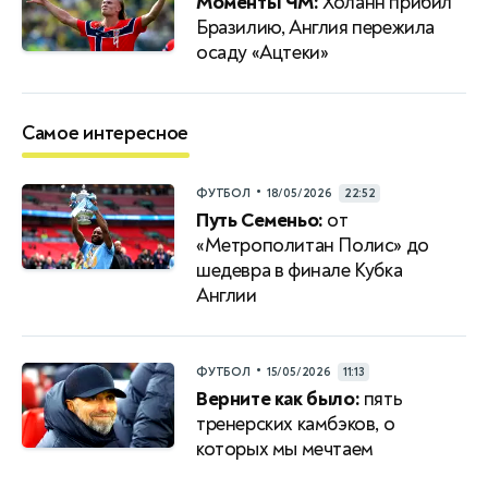
Моменты ЧМ:
Холанн прибил
Бразилию, Англия пережила
осаду «Ацтеки»
Самое интересное
•
ФУТБОЛ
18/05/2026
22:52
Путь Семеньо:
от
«Метрополитан Полис» до
шедевра в финале Кубка
Англии
•
ФУТБОЛ
15/05/2026
11:13
Верните как было:
пять
тренерских камбэков, о
которых мы мечтаем