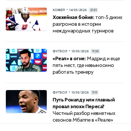
•
ХОККЕЙ
14/05/2026
21:51
Хоккейная бойня:
топ-5 диких
разгромов в истории
международных турниров
•
ФУТБОЛ
13/05/2026
11:30
«Реал» в огне:
Мадрид и еще
пять мест, где невыносимо
работать тренеру
•
ФУТБОЛ
13/05/2026
11:11
Путь Роналду или главный
провал эпохи Переса?
Честный разбор невнятных
сезонов Мбаппе в «Реале»