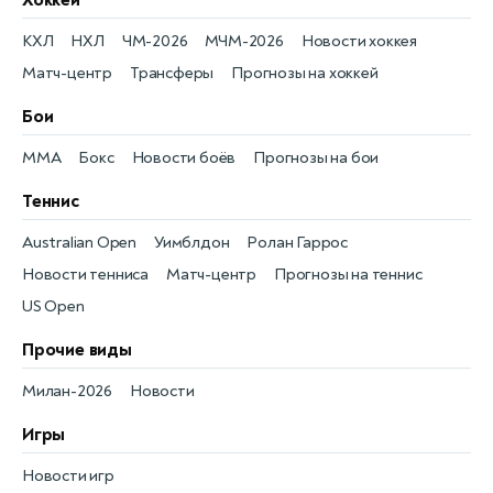
КХЛ
НХЛ
ЧМ-2026
МЧМ-2026
Новости хоккея
Матч-центр
Трансферы
Прогнозы на хоккей
Бои
MMA
Бокс
Новости боёв
Прогнозы на бои
Теннис
Australian Open
Уимблдон
Ролан Гаррос
Новости тенниса
Матч-центр
Прогнозы на теннис
US Open
Прочие виды
Милан-2026
Новости
Игры
Новости игр