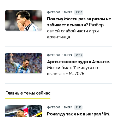
•
ФУТБОЛ
ВЧЕРА
23:10
Почему Месси раз за разом не
забивает пенальти?
Разбор
самой слабой части игры
аргентинца
•
ФУТБОЛ
ВЧЕРА
21:52
Аргентинское чудо в Атланте.
Месси был в 11 минутах от
вылета с ЧМ-2026
Главные темы сейчас
•
ФУТБОЛ
ВЧЕРА
21:13
Роналду так и не выиграл ЧМ.