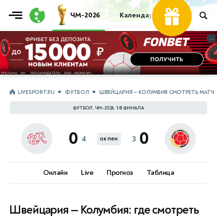
ЧМ-2026
Календарь
Таблица
Пр
...
...
LIVESPORT.RU
ФУТБОЛ
ШВЕЙЦАРИЯ — КОЛУМБИЯ СМОТРЕТЬ МАТЧ
ФУТБОЛ. ЧМ-2026. 1/8 ФИНАЛА
0
0
4
3
ок пен
Онлайн
Live
Прогноз
Таблица
Швейцария — Колумбия: где смотреть