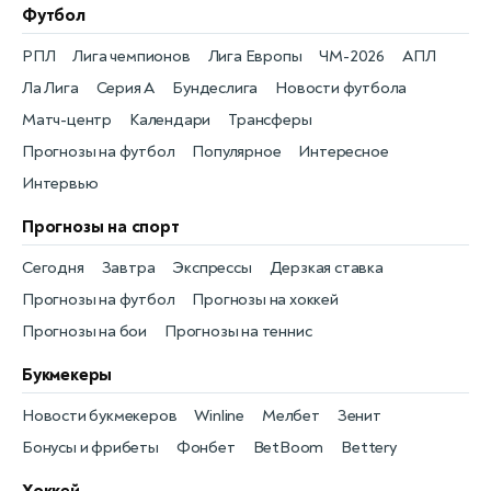
Футбол
РПЛ
Лига чемпионов
Лига Европы
ЧМ-2026
АПЛ
Ла Лига
Серия А
Бундеслига
Новости футбола
Матч-центр
Календари
Трансферы
Прогнозы на футбол
Популярное
Интересное
Интервью
Прогнозы на спорт
Сегодня
Завтра
Экспрессы
Дерзкая ставка
Прогнозы на футбол
Прогнозы на хоккей
Прогнозы на бои
Прогнозы на теннис
Букмекеры
Новости букмекеров
Winline
Мелбет
Зенит
Бонусы и фрибеты
Фонбет
BetBoom
Bettery
Хоккей