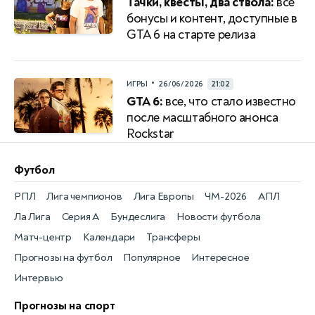
Тачки, квесты, два ствола:
все
бонусы и контент, доступные в
GTA 6 на старте релиза
•
ИГРЫ
26/06/2026
21:02
GTA 6:
все, что стало известно
после масштабного анонса
Rockstar
Футбол
РПЛ
Лига чемпионов
Лига Европы
ЧМ-2026
АПЛ
Ла Лига
Серия А
Бундеслига
Новости футбола
Матч-центр
Календари
Трансферы
Прогнозы на футбол
Популярное
Интересное
Интервью
Прогнозы на спорт