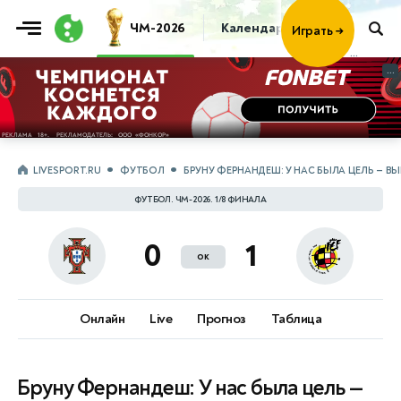
ЧМ-2026
Календарь
Таблица
Пр
Играть
→
...
...
LIVESPORT.RU
ФУТБОЛ
БРУНУ ФЕРНАНДЕШ: У НАС БЫЛА ЦЕЛЬ — В
ФУТБОЛ. ЧМ-2026. 1/8 ФИНАЛА
0
1
ок
Онлайн
Live
Прогноз
Таблица
Бруну Фернандеш: У нас была цель —