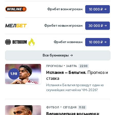
Фрибет всем игрокам
10 000 ₽
→
Фрибет новым игрокам
30 000 ₽
→
Фрибет новичкам
10 000 ₽
→
Все букмекеры
→
•
ПРОГНОЗЫ
ЗАВТРА
22:00
Испания — Бельгия.
Прогноз и
1.98
ставка
Испания и Бельгия проведут один из
скучнейших матчей на ЧМ-2026?
•
ФУТБОЛ
СЕГОДНЯ
11:02
Великолепная восьмерка: