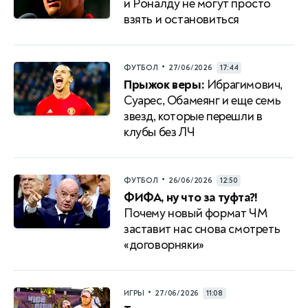
и Роналду не могут просто
взять и остановиться
•
ФУТБОЛ
27/06/2026
17:44
Прыжок веры:
Ибрагимович,
Суарес, Обамеянг и еще семь
звезд, которые перешли в
клубы без ЛЧ
•
ФУТБОЛ
26/06/2026
12:50
ФИФА, ну что за туфта?!
Почему новый формат ЧМ
заставит нас снова смотреть
«договорняки»
•
ИГРЫ
27/06/2026
11:08