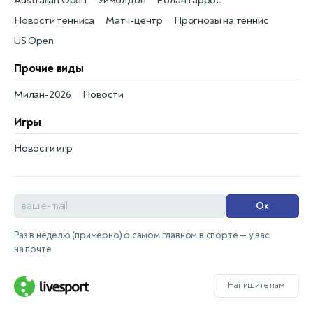
Australian Open
Уимблдон
Ролан Гаррос
Новости тенниса
Матч-центр
Прогнозы на теннис
US Open
Прочие виды
Милан-2026
Новости
Игры
Новости игр
Ок
Раз в неделю (примерно) о самом главном в спорте — у вас
на почте
Напишите нам