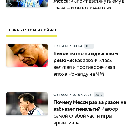
Месси:
«Стоит взглянуть ему в
глаза — и он включается»
Главные темы сейчас
•
ФУТБОЛ
ВЧЕРА
11:30
Белое пятно на идеальном
резюме:
как закончилась
великая и противоречивая
эпоха Роналду на ЧМ
•
ФУТБОЛ
07/07/2026
23:10
Почему Месси раз за разом не
забивает пенальти?
Разбор
самой слабой части игры
аргентинца