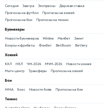
Сегодня
Завтра
Экспрессы
Дерзкая ставка
Прогнозы на футбол
Прогнозы на хоккей
Прогнозы на бои
Прогнозы на теннис
Букмекеры
Новости букмекеров
Winline
Мелбет
Зенит
Бонусы и фрибеты
Фонбет
BetBoom
Bettery
Хоккей
КХЛ
НХЛ
ЧМ-2026
МЧМ-2026
Новости хоккея
Матч-центр
Трансферы
Прогнозы на хоккей
Бои
MMA
Бокс
Новости боёв
Прогнозы на бои
Теннис