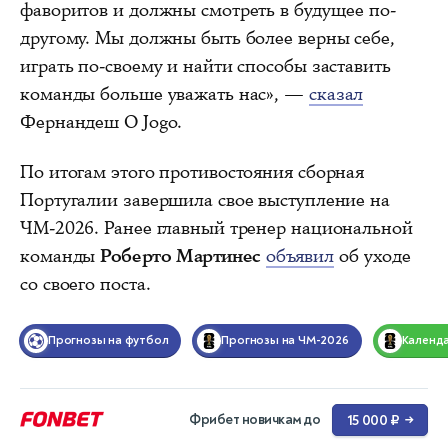
фаворитов и должны смотреть в будущее по-
другому. Мы должны быть более верны себе,
играть по-своему и найти способы заставить
команды больше уважать нас», —
сказал
Фернандеш O Jogo.
По итогам этого противостояния сборная
Португалии завершила свое выступление на
ЧМ-2026. Ранее главный тренер национальной
команды
Роберто Мартинес
объявил
об уходе
со своего поста.
Прогнозы на футбол
Прогнозы на ЧМ-2026
Календ
Фрибет новичкам до
15 000 ₽
→