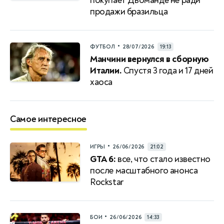
покупает Дьоманде не ради
продажи бразильца
•
ФУТБОЛ
28/07/2026
19:13
Манчини вернулся в сборную
Италии.
Спустя 3 года и 17 дней
хаоса
Самое интересное
•
ИГРЫ
26/06/2026
21:02
GTA 6:
все, что стало известно
после масштабного анонса
Rockstar
•
БОИ
26/06/2026
14:33