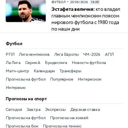
•
ФУТБОЛ
25/06/2026
14:49
Эстафета величия:
кто владел
главным чемпионским поясом
мирового футбола с 1980 года
по наши дни
Футбол
РПЛ
Лига чемпионов
Лига Европы
ЧМ-2026
АПЛ
Ла Лига
Серия А
Бундеслига
Новости футбола
Матч-центр
Календари
Трансферы
Прогнозы на футбол
Популярное
Интересное
Интервью
Прогнозы на спорт
Сегодня
Завтра
Экспрессы
Дерзкая ставка
Прогнозы на футбол
Прогнозы на хоккей
Прогнозы на бои
Прогнозы на теннис