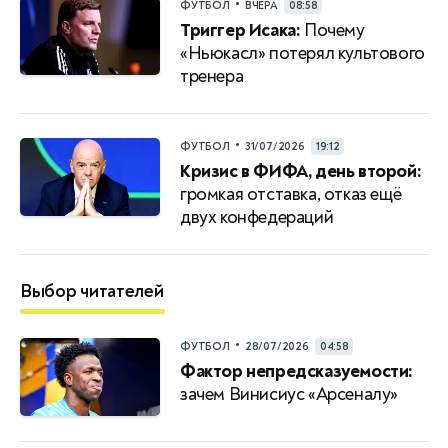
•
ФУТБОЛ
ВЧЕРА
08:58
Триггер Исака:
Почему
«Ньюкасл» потерял культового
тренера
•
ФУТБОЛ
31/07/2026
19:12
Кризис в ФИФА, день второй:
громкая отставка, отказ ещё
двух конфедераций
Выбор читателей
•
ФУТБОЛ
28/07/2026
04:58
Фактор непредсказуемости:
зачем Винисиус «Арсеналу»