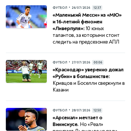
•
ФУТБОЛ
26/07/2026
12:37
«Маленький Месси» из «МЮ»
и 16-летний феномен
«Ливерпуля»:
10 юных
талантов, за которыми стоит
следить на предсезонке АПЛ
•
ФУТБОЛ
27/07/2026
00:06
«Краснодар» уверенно дожал
«Рубин» в большинстве:
Кривцов и Боселли сверкнули в
Казани
•
ФУТБОЛ
28/07/2026
12:50
«Арсенал» мечтает о
Винисиусе.
Но «Реал»