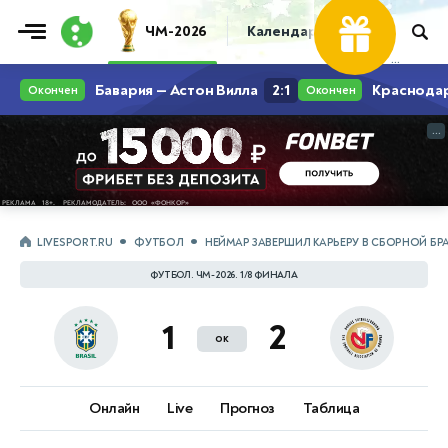
ЧМ-2026
Календарь
Таблица
Пр
...
...
LIVESPORT.RU
ФУТБОЛ
НЕЙМАР ЗАВЕРШИЛ КАРЬЕРУ В СБОРНОЙ БР
ФУТБОЛ. ЧМ-2026. 1/8 ФИНАЛА
1
2
ок
Онлайн
Live
Прогноз
Таблица