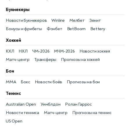
Букмекеры
Новости букмекеров
Winline
Мелбет
Зенит
Бонусы и фрибеты
Фонбет
BetBoom
Bettery
Хоккей
КХЛ
НХЛ
ЧМ-2026
МЧМ-2026
Новости хоккея
Матч-центр
Трансферы
Прогнозы на хоккей
Бои
MMA
Бокс
Новости боёв
Прогнозы на бои
Теннис
Australian Open
Уимблдон
Ролан Гаррос
Новости тенниса
Матч-центр
Прогнозы на теннис
US Open