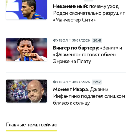
Незаменимый:
почему уход
Родри окончательно разрушит
«Манчестер Сити»
•
ФУТБОЛ
31/07/2026
20:41
Вингер по бартеру:
«Зенит» и
«Фламенго» готовят обмен
Энрике на Плату
•
ФУТБОЛ
31/07/2026
19:52
Момент Икара.
Джанни
Инфантино подлетел слишком
близко к солнцу
Главные темы сейчас