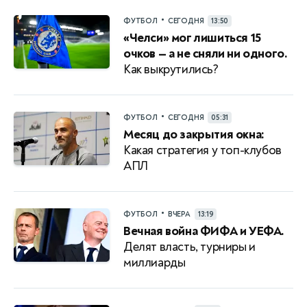
•
ФУТБОЛ
СЕГОДНЯ
13:50
«Челси» мог лишиться 15
очков — а не сняли ни одного.
Как выкрутились?
•
ФУТБОЛ
СЕГОДНЯ
05:31
Месяц до закрытия окна:
Какая стратегия у топ-клубов
АПЛ
•
ФУТБОЛ
ВЧЕРА
13:19
Вечная война ФИФА и УЕФА.
Делят власть, турниры и
миллиарды