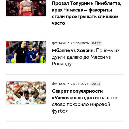
Провал Топурии и Пимблетта,
крах Чимаева — фавориты
стали проигрывать слишком
часто
•
ФУТБОЛ
26/06/2026
04:22
Мбаппе vs Холанн:
Почему их
дуэли далеко до Месси vs
Роналду
•
ФУТБОЛ
25/06/2026
20:05
Секрет популярности
«Vamos»:
как одно испанское
слово покорило мировой
футбол