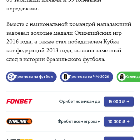
передачами.
Вместе с национальной командой нападающий
завоевал золотые медали Олимпийских игр
2016 года, а также стал победителем Кубка
конфедераций 2013 года, оставив заметный
след в истории бразильского футбола.
Прогнозы на футбол
Прогнозы на ЧМ-2026
Календ
Фрибет новичкам до
15 000 ₽
→
Фрибет всем игрокам
10 000 ₽
→