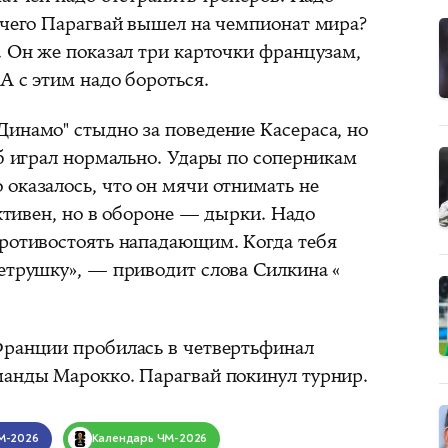
я чего Парагвай вышел на чемпионат мира?
. Он же показал три карточки французам,
А с этим надо бороться.
Динамо" стыдно за поведение Касераса, но
уб играл нормально. Удары по соперникам
оказалось, что он мячи отнимать не
активен, но в обороне — дырки. Надо
противостоять нападающим. Когда тебя
петрушку», — приводит слова Силкина «
Франции пробилась в четвертьфинал
манды Марокко. Парагвай покинул турнир.
М-2026
Календарь
ЧМ-2026