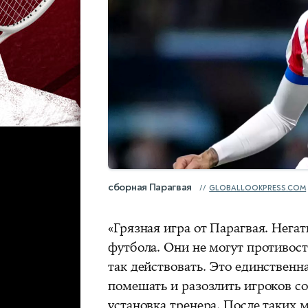
сборная Парагвая
GLOBALLOOKPRESS.COM
«Грязная игра от Парагвая. Нега
футбола. Они не могут противост
так действовать. Это единствен
помешать и разозлить игроков со
установка тренера. После таких 