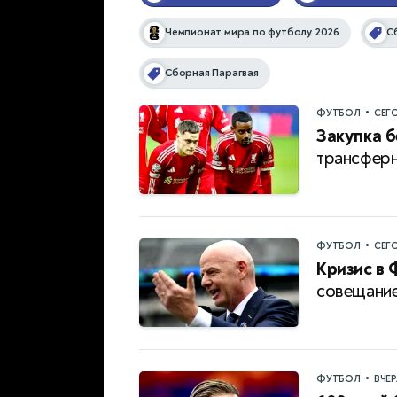
Чемпионат мира по футболу 2026
С
Сборная Парагвая
•
ФУТБОЛ
СЕГ
Закупка б
трансферн
•
ФУТБОЛ
СЕГ
Кризис в 
совещание
•
ФУТБОЛ
ВЧЕ