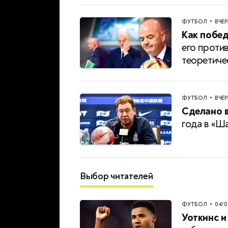
•
ФУТБОЛ
ВЧЕ
Как побе
его проти
теоретиче
•
ФУТБОЛ
ВЧЕ
Сделано в
года в «Ш
Выбор читателей
•
ФУТБОЛ
04/0
Уоткинс и