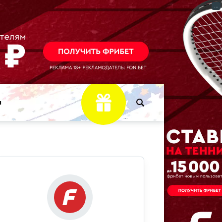
...
ы
...