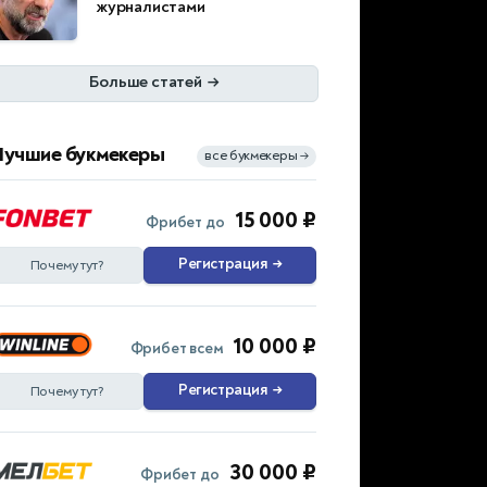
журналистами
Больше статей
→
Лучшие букмекеры
все букмекеры
→
15 000 ₽
Фрибет до
Регистрация
→
Почему тут?
10 000 ₽
Фрибет всем
Регистрация
→
Почему тут?
30 000 ₽
Фрибет до