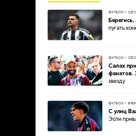
•
ФУТБОЛ
СЕГ
Берегись,
пугать ко
•
ФУТБОЛ
СЕГ
Салах при
фанатов.
З
звезду
•
ФУТБОЛ
ВЧЕ
С улиц Ва
Эспи прив