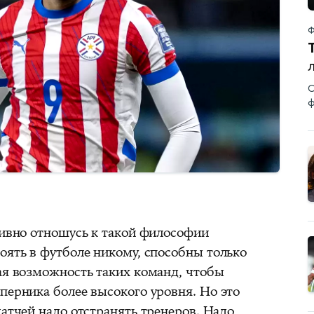
Ф
С
ф
тивно отношусь к такой философии
оять в футболе никому, способны только
ная возможность таких команд, чтобы
перника более высокого уровня. Но это
матчей надо отстранять тренеров. Надо