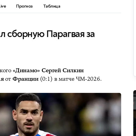
Live
Прогноз
Таблица
л сборную Парагвая за
ского
«Динамо» Сергей Силкин
ая
от
Франции
(0:1) в матче ЧМ-2026.