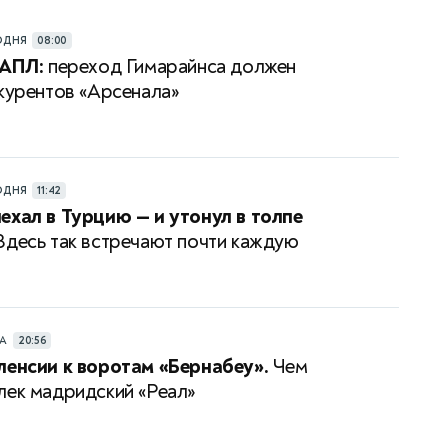
ОДНЯ
08:00
 АПЛ:
переход Гимарайнса должен
нкурентов «Арсенала»
ОДНЯ
11:42
ехал в Турцию — и утонул в толпе
десь так встречают почти каждую
РА
20:56
ленсии к воротам «Бернабеу».
Чем
лек мадридский «Реал»