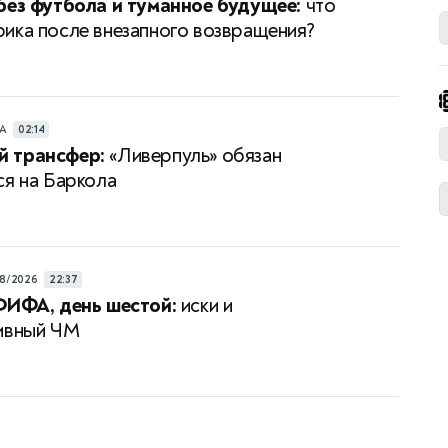
без футбола и туманное будущее:
что
ика после внезапного возвращения?
РА
02:14
 трансфер:
«Ливерпуль» обязан
ся на Баркола
8/2026
22:37
ФИФА, день шестой:
иски и
ивный ЧМ