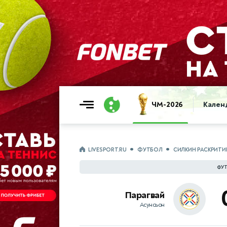
ЧМ-2026
Кален
LIVESPORT.RU
ФУТБОЛ
СИЛКИН РАСКРИТИ
ФУТ
Парагвай
Асунсьон