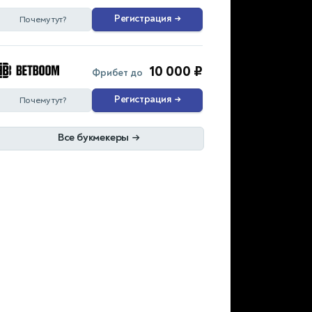
Регистрация
→
Почему тут?
10 000 ₽
Фрибет до
Регистрация
→
Почему тут?
Все букмекеры
→