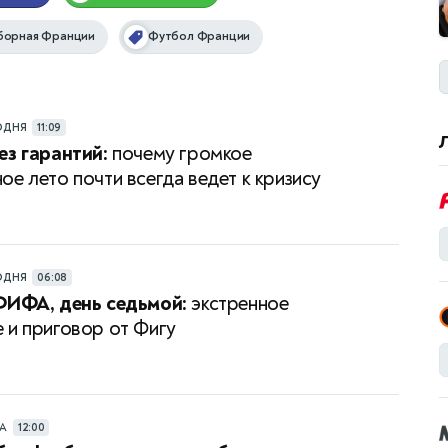
борная Франции
Футбол Франции
ОДНЯ
11:09
ез гарантий:
почему громкое
ое лето почти всегда ведет к кризису
ОДНЯ
06:08
ФИФА, день седьмой:
экстренное
 и приговор от Фигу
РА
12:00