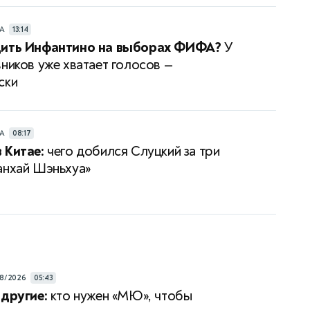
РА
13:14
дить Инфантино на выборах ФИФА?
У
вников уже хватает голосов —
ски
РА
08:17
 Китае:
чего добился Слуцкий за три
анхай Шэньхуа»
8/2026
05:43
 другие:
кто нужен «МЮ», чтобы