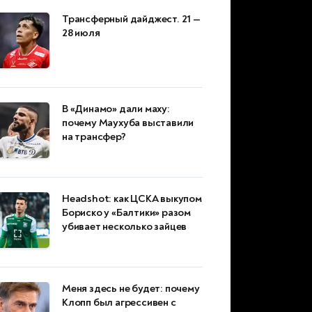
Трансферный дайджест. 21 —
28 июля
В «Динамо» дали маху:
почему Маухуба выставили
на трансфер?
Headshot: как ЦСКА выкупом
Бориско у «Балтики» разом
убивает несколько зайцев
Меня здесь не будет: почему
Клопп был агрессивен с