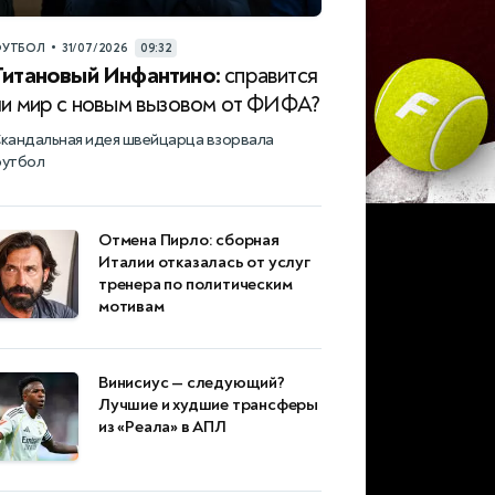
•
УТБОЛ
31/07/2026
09:32
Титановый Инфантино:
справится
ли мир с новым вызовом от ФИФА?
кандальная идея швейцарца взорвала
утбол
Отмена Пирло: сборная
Италии отказалась от услуг
тренера по политическим
мотивам
Винисиус — следующий?
Лучшие и худшие трансферы
из «Реала» в АПЛ