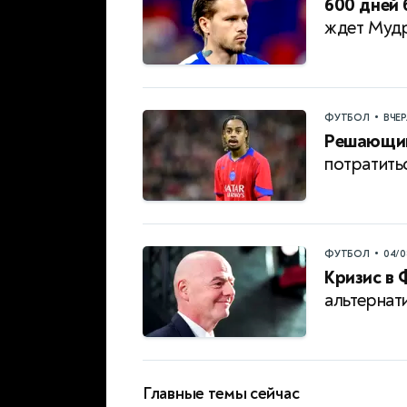
600 дней 
ждет Мудр
•
ФУТБОЛ
ВЧЕ
Решающий
потратить
•
ФУТБОЛ
04/0
Кризис в 
альтернат
Главные темы сейчас