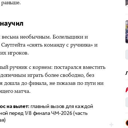
 раньше.
 научил
и весьма необычным. Болельщики и
 Саутгейта «снять команду с ручника» и
их игроков.
амый ручник с корнем: постарался вместить
подопечным играть более свободно, без
я дошла до финала, не показав по пути ни
ющего матча.
ос на вылет:
главный вызов для каждой
ной перед 1/8 финала ЧМ‑2026 (часть
ая)