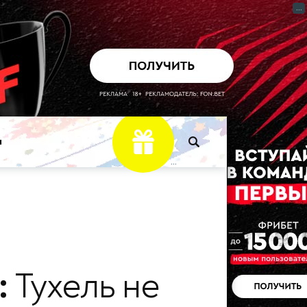
...
ы
...
:
Тухель не