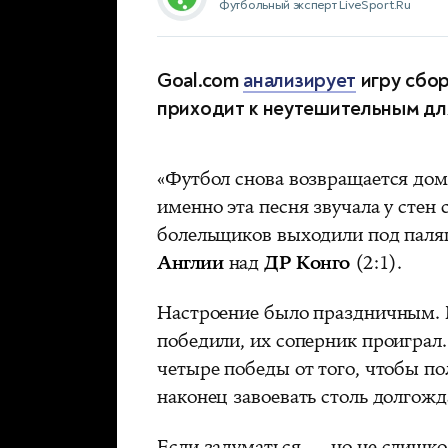
Футбольный эксперт LiveSport.Ru
Goal.com
анализирует
игру сбор
приходит к неутешительным дл
«Футбол снова возвращается до
именно эта песня звучала у стен 
болельщиков выходили под паля
Англии
над
ДР Конго
(2:1).
Настроение было праздничным. В
победили, их соперник проиграл
четыре победы от того, чтобы п
наконец завоевать столь долгож
Если задуматься — но не слишко