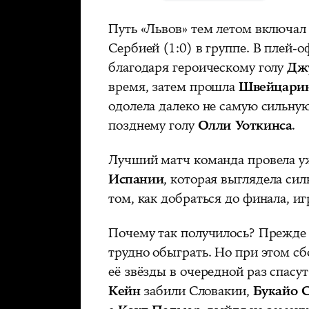
Путь «Львов» тем летом включал
Сербией (1:0) в группе. В плей
благодаря героическому голу
Дж
время, затем прошла
Швейцари
одолела далеко не самую сильн
позднему голу
Олли Уоткинса
.
Лучший матч команда провела уж
Испании
, которая выглядела си
том, как добраться до финала, иг
Почему так получилось? Прежде 
трудно обыграть. Но при этом сб
её звёзды в очередной раз спас
Кейн
забили Словакии,
Букайо 