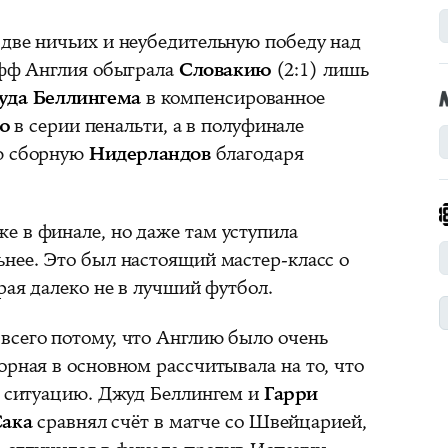
 две ничьих и неубедительную победу над
-офф Англия обыграла
Словакию
(2:1) лишь
уда Беллингема
в компенсированное
ю
в серии пенальти, а в полуфинале
ую сборную
Нидерландов
благодаря
е в финале, но даже там уступила
льнее. Это был настоящий мастер-класс о
рая далеко не в лучший футбол.
всего потому, что Англию было очень
орная в основном рассчитывала на то, что
ут ситуацию. Джуд Беллингем и
Гарри
Сака
сравнял счёт в матче со Швейцарией,