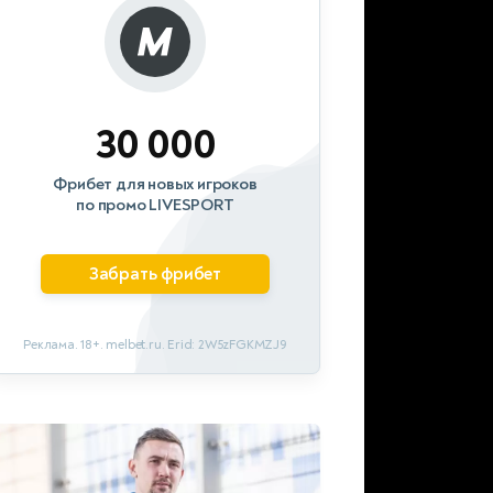
30 000
Фрибет для новых игроков
по промо LIVESPORT
Забрать фрибет
Реклама. 18+. melbet.ru. Erid: 2W5zFGKMZJ9