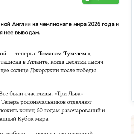
ной Англии на чемпионате мира 2026 года и
я нее выводам.
мой — теперь с
Томасом Тухелем
», —
стадиона в Атланте, когда десятки тысяч
щее солнце Джорджии после победы
се были счастливы. «Три Льва»
. Теперь родоначальников отделяют
оложить конец 60 годам разочарований и
данный Кубок мира.
м глубоко, — поводы для мечтаний