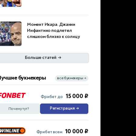
Момент Икара. Джанни
Инфантино подлетел
слишком близко к солнцу
Больше статей
→
Лучшие букмекеры
все букмекеры
→
15 000 ₽
Фрибет до
Регистрация
→
Почему тут?
10 000 ₽
Фрибет всем