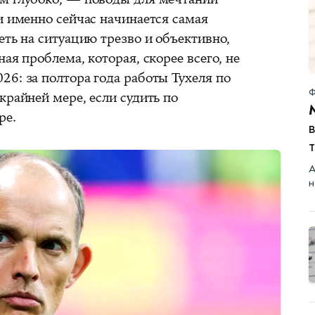
и именно сейчас начинается самая
еть на ситуацию трезво и объективно,
ая проблема, которая, скорее всего, не
6: за полтора года работы Тухеля по
Ф
крайней мере, если судить по
ре.
в
А
н