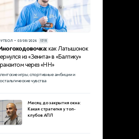
•
УТБОЛ
03/08/2026
17:11
Многоходовочка:
как Латышонок
ернулся из «Зенита» в «Балтику»
транзитом через «НН»
гентские игры, спортивные амбиции и
остальгические чувства
Месяц до закрытия окна:
Какая стратегия у топ-
клубов АПЛ