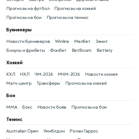
Прогнозы на футбол
Прогнозы на хоккей
Прогнозы на бои
Прогнозы на теннис
Букмекеры
Новости букмекеров
Winline
Мелбет
Зенит
Бонусы и фрибеты
Фонбет
BetBoom
Bettery
Хоккей
КХЛ
НХЛ
ЧМ-2026
МЧМ-2026
Новости хоккея
Матч-центр
Трансферы
Прогнозы на хоккей
Бои
MMA
Бокс
Новости боёв
Прогнозы на бои
Теннис
Australian Open
Уимблдон
Ролан Гаррос