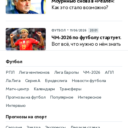
Моуринью снова в «Реале»:
Как это стало возможно?
•
ФУТБОЛ
11/06/2026
20:01
ЧМ-2026 по футболу стартует.
Вот всё, что нужно о нём знать
Футбол
РПЛ
Лига чемпионов
Лига Европы
ЧМ-2026
АПЛ
Ла Лига
Серия А
Бундеслига
Новости футбола
Матч-центр
Календари
Трансферы
Прогнозы на футбол
Популярное
Интересное
Интервью
Прогнозы на спорт
Сегодня
Завтра
Экспрессы
Дерзкая ставка