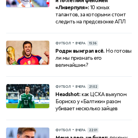
и 16-летний феномен
«Ливерпуля»:
10 юных
талантов, за которыми стоит
следить на предсезонке АПЛ
•
ФУТБОЛ
ВЧЕРА
15:36
Родри выиграл всё.
Но готовы
ли мы признать его
величайшим?
•
ФУТБОЛ
ВЧЕРА
21:02
Headshot:
как ЦСКА выкупом
Бориско у «Балтики» разом
убивает несколько зайцев
•
ФУТБОЛ
ВЧЕРА
22:01
Меня здесь не будет:
почему