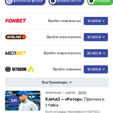
Прогнозы на футбол
Прогнозы на РПЛ
Календарь
Фрибет новичкам до
15 000 ₽
→
Фрибет всем игрокам
10 000 ₽
→
Фрибет новым игрокам
30 000 ₽
→
Фрибет новичкам
10 000 ₽
→
Все букмекеры
→
•
ПРОГНОЗЫ
ЗАВТРА
20:00
КАМАЗ — «Ротор».
Прогноз и
2.51
ставка
Волгоградцы перевернут КАМАЗ