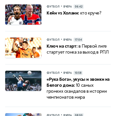
•
ФУТБОЛ
ВЧЕРА
06:42
Кейн vs Холанн:
кто круче?
•
ФУТБОЛ
ВЧЕРА
17:04
Ключ на старт:
в Первой лиге
стартует гонка за выход в РПЛ
•
ФУТБОЛ
ВЧЕРА
10:58
«Рука Бога», укусы и звонки из
Белого дома:
10 самых
громких скандалов в истории
чемпионатов мира
•
ФУТБОЛ
ВЧЕРА
08:00