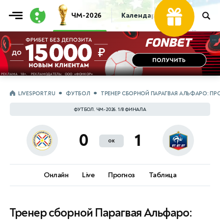
ЧМ-2026
Календарь
Таблица
Пр
...
...
LIVESPORT.RU
ФУТБОЛ
ТРЕНЕР СБОРНОЙ ПАРАГВАЯ АЛЬФАРО: ПР
ФУТБОЛ. ЧМ-2026. 1/8 ФИНАЛА
0
1
ок
Онлайн
Live
Прогноз
Таблица
Тренер сборной Парагвая Альфаро: