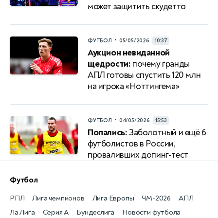
может защитить скудетто
•
ФУТБОЛ
05/05/2026
10:37
Аукцион невиданной
щедрости:
почему гранды
АПЛ готовы спустить 120 млн
на игрока «Ноттингема»
•
ФУТБОЛ
04/05/2026
15:53
Попались:
Заболотный и ещё 6
футболистов в России,
проваливших допинг-тест
Футбол
РПЛ
Лига чемпионов
Лига Европы
ЧМ-2026
АПЛ
Ла Лига
Серия А
Бундеслига
Новости футбола