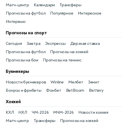
Матч-центр
Календари
Трансферы
Прогнозы на футбол
Популярное
Интересное
Интервью
Прогнозы на спорт
Сегодня
Завтра
Экспрессы
Дерзкая ставка
Прогнозы на футбол
Прогнозы на хоккей
Прогнозы на бои
Прогнозы на теннис
Букмекеры
Новости букмекеров
Winline
Мелбет
Зенит
Бонусы и фрибеты
Фонбет
BetBoom
Bettery
Хоккей
КХЛ
НХЛ
ЧМ-2026
МЧМ-2026
Новости хоккея
Матч-центр
Трансферы
Прогнозы на хоккей