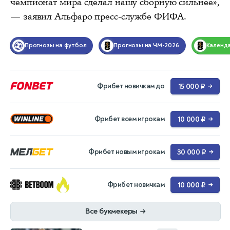
чемпионат мира сделал нашу сборную сильнее»,
— заявил Альфаро пресс-службе ФИФА.
Прогнозы на футбол
Прогнозы на ЧМ-2026
Календ
Фрибет новичкам до
15 000 ₽
→
Фрибет всем игрокам
10 000 ₽
→
Фрибет новым игрокам
30 000 ₽
→
Фрибет новичкам
10 000 ₽
→
Все букмекеры
→