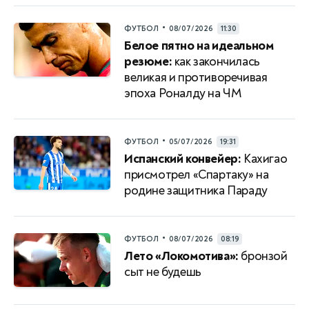
•
ФУТБОЛ
08/07/2026
11:30
Белое пятно на идеальном
резюме:
как закончилась
великая и противоречивая
эпоха Роналду на ЧМ
•
ФУТБОЛ
05/07/2026
19:31
Испанский конвейер:
Кахигао
присмотрел «Спартаку» на
родине защитника Параду
•
ФУТБОЛ
08/07/2026
08:19
Лето «Локомотива»:
бронзой
сыт не будешь