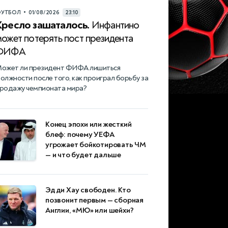
•
УТБОЛ
01/08/2026
23:10
Кресло зашаталось.
Инфантино
ожет потерять пост президента
ФИФА
ожет ли президент ФИФА лишиться
олжности после того, как проиграл борьбу за
родажу чемпионата мира?
Конец эпохи или жесткий
блеф: почему УЕФА
угрожает бойкотировать ЧМ
— и что будет дальше
Эдди Хау свободен. Кто
позвонит первым — сборная
Англии, «МЮ» или шейхи?