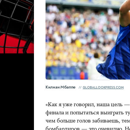
Килиан Мбаппе
GLOBALLOOKPRESS.COM
«Как я уже говорил, наша цель 
финала и попытаться выиграть т
чем больше голов забиваешь, те
бомбардиров — это очевидно. Но