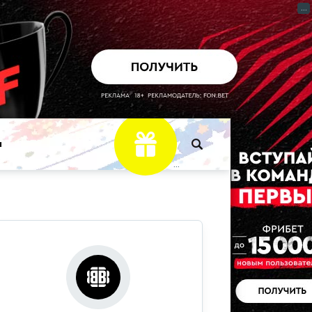
...
ы
...