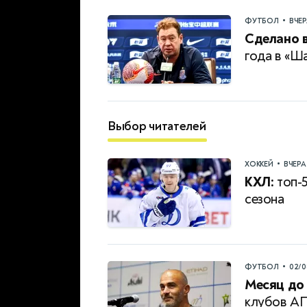
•
ФУТБОЛ
ВЧЕ
Сделано в
года в «Ш
Выбор читателей
•
ХОККЕЙ
ВЧЕРА
КХЛ:
топ-5
сезона
•
ФУТБОЛ
02/0
Месяц до 
клубов А