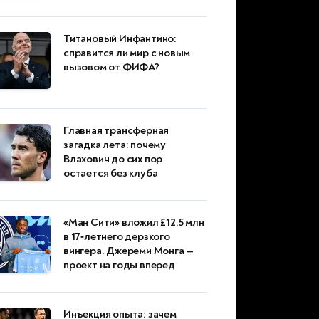
Титановый Инфантино:
справится ли мир с новым
вызовом от ФИФА?
Главная трансферная
загадка лета: почему
Влахович до сих пор
остается без клуба
«Ман Сити» вложил £12,5 млн
в 17‑летнего дерзкого
вингера. Джереми Монга —
проект на годы вперед
Инъекция опыта: зачем