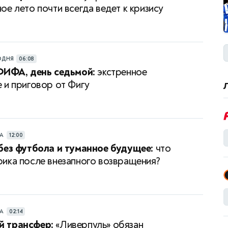
ое лето почти всегда ведет к кризису
ОДНЯ
06:08
ФИФА, день седьмой:
экстренное
 и приговор от Фигу
РА
12:00
без футбола и туманное будущее:
что
ика после внезапного возвращения?
РА
02:14
 трансфер:
«Ливерпуль» обязан