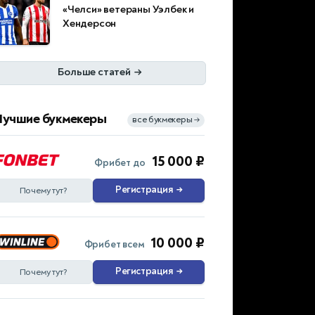
«Челси» ветераны Уэлбек и
Хендерсон
Больше статей
→
Лучшие букмекеры
все букмекеры
→
15 000 ₽
Фрибет до
Регистрация
→
Почему тут?
10 000 ₽
Фрибет всем
Регистрация
→
Почему тут?