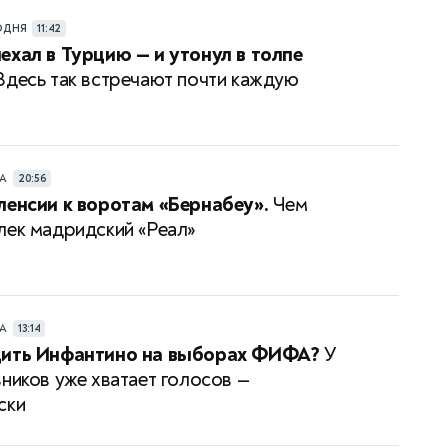
ОДНЯ
11:42
ехал в Турцию — и утонул в толпе
десь так встречают почти каждую
РА
20:56
ленсии к воротам «Бернабеу».
Чем
лек мадридский «Реал»
РА
13:14
дить Инфантино на выборах ФИФА?
У
вников уже хватает голосов —
ски