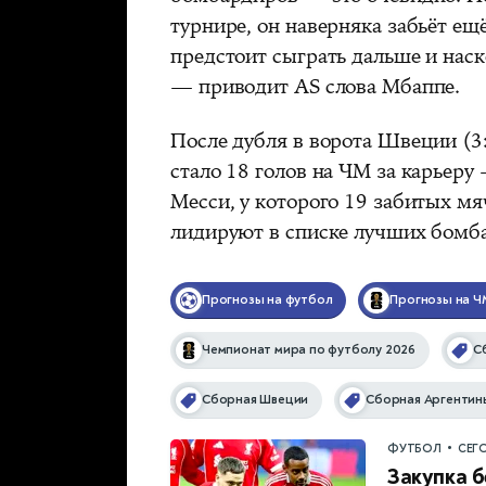
турнире, он наверняка забьёт ещ
предстоит сыграть дальше и наск
— приводит AS слова Мбаппе.
После дубля в ворота Швеции (3
стало 18 голов на ЧМ за карьеру
Месси, у которого 19 забитых м
лидируют в списке лучших бомбар
Прогнозы на футбол
Прогнозы на Ч
Чемпионат мира по футболу 2026
С
Сборная Швеции
Сборная Аргентин
•
ФУТБОЛ
СЕГ
Закупка б