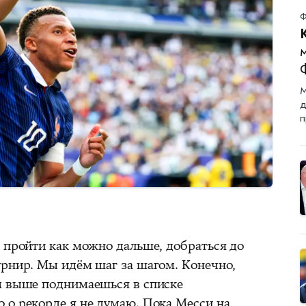
Ф
м
М
д
п
— пройти как можно дальше, добраться до
урнир. Мы идём шаг за шагом. Конечно,
м выше поднимаешься в списке
 о рекорде я не думаю. Пока Месси на