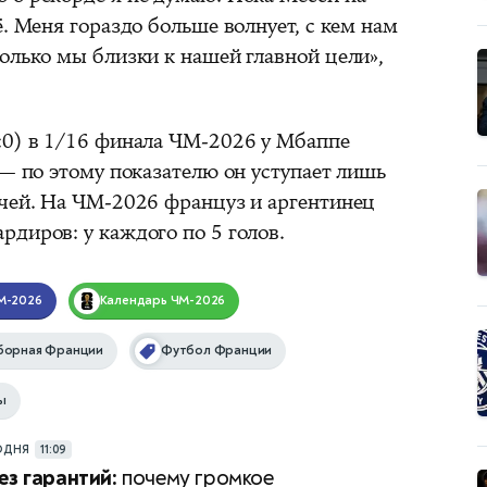
ё. Меня гораздо больше волнует, с кем нам
олько мы близки к нашей главной цели»,
:0) в 1/16 финала ЧМ‑2026 у Мбаппе
 — по этому показателю он уступает лишь
ячей. На ЧМ‑2026 француз и аргентинец
диров: у каждого по 5 голов.
М-2026
Календарь
ЧМ-2026
борная Франции
Футбол Франции
ы
ОДНЯ
11:09
ез гарантий:
почему громкое