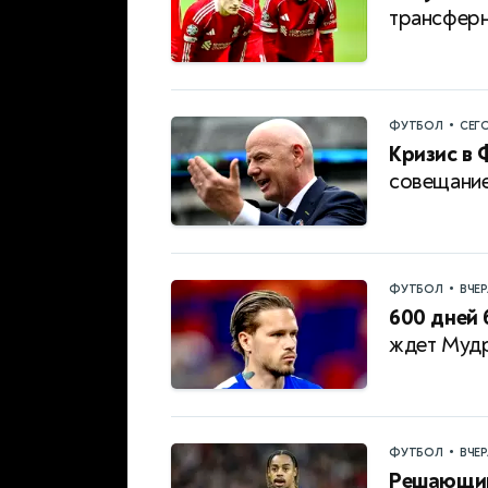
трансферн
•
ФУТБОЛ
СЕГ
Кризис в 
совещание
•
ФУТБОЛ
ВЧЕ
600 дней 
ждет Мудр
•
ФУТБОЛ
ВЧЕ
Решающий