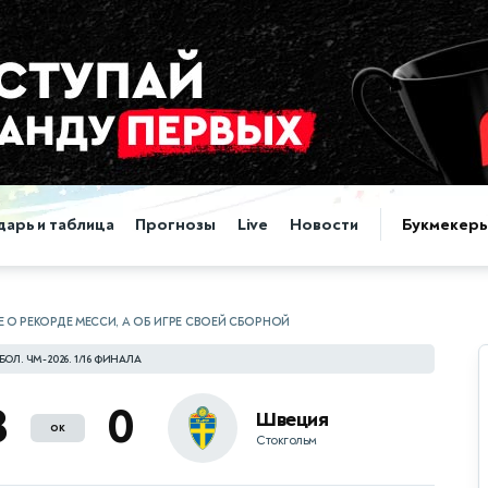
дарь и таблица
Прогнозы
Live
Новости
Букмекер
 О РЕКОРДЕ МЕССИ, А ОБ ИГРЕ СВОЕЙ СБОРНОЙ
ОЛ. ЧМ-2026. 1/16 ФИНАЛА
3
0
Швеция
ок
Стокгольм