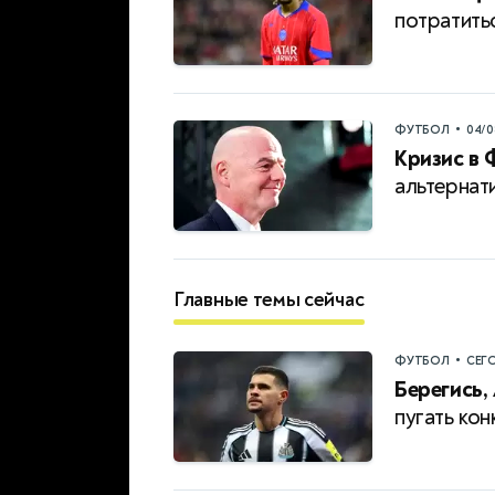
потратить
•
ФУТБОЛ
04/0
Кризис в 
альтернат
Главные темы сейчас
•
ФУТБОЛ
СЕГ
Берегись,
пугать ко