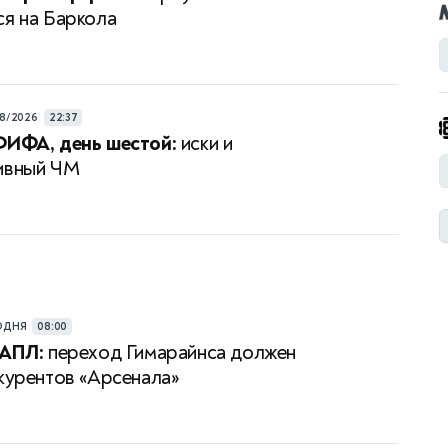
ся на Баркола
8/2026
22:37
ФИФА, день шестой:
иски и
ивный ЧМ
ОДНЯ
08:00
 АПЛ:
переход Гимарайнса должен
нкурентов «Арсенала»