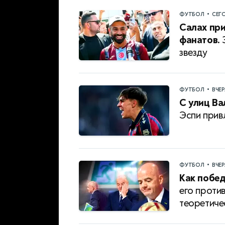
•
ФУТБОЛ
СЕГ
Салах при
фанатов.
З
звезду
•
ФУТБОЛ
ВЧЕ
С улиц Ва
Эспи прив
•
ФУТБОЛ
ВЧЕ
Как побе
его проти
теоретиче