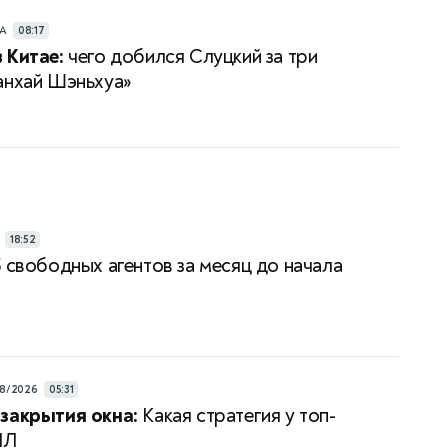
РА
08:17
 Китае:
чего добился Слуцкий за три
анхай Шэньхуа»
18:52
 свободных агентов за месяц до начала
8/2026
05:31
закрытия окна:
Какая стратегия у топ-
ПЛ