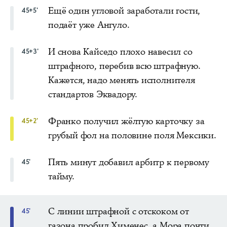
Ещё один угловой заработали гости,
45+5'
подаёт уже Ангуло.
И снова Кайседо плохо навесил со
45+3'
штрафного, перебив всю штрафную.
Кажется, надо менять исполнителя
стандартов Эквадору.
Франко получил жёлтую карточку за
45+2'
грубый фол на половине поля Мексики.
Пять минут добавил арбитр к первому
45'
тайму.
С линии штрафной с отскоком от
45'
газона пробил Хименес, а Мора почти