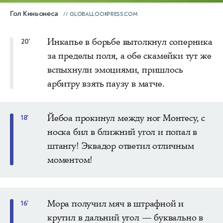
Гол Киньонеса
GLOBALLOOKPRESS.COM
Инкапье в борьбе вытолкнул соперника
20'
за пределы поля, а обе скамейки тут же
вспыхнули эмоциями, пришлось
арбитру взять паузу в матче.
Йебоа прокинул между ног Монтесу, с
18'
носка бил в ближний угол и попал в
штангу! Эквадор ответил отличным
моментом!
Мора получил мяч в штрафной и
16'
крутил в дальний угол — буквально в