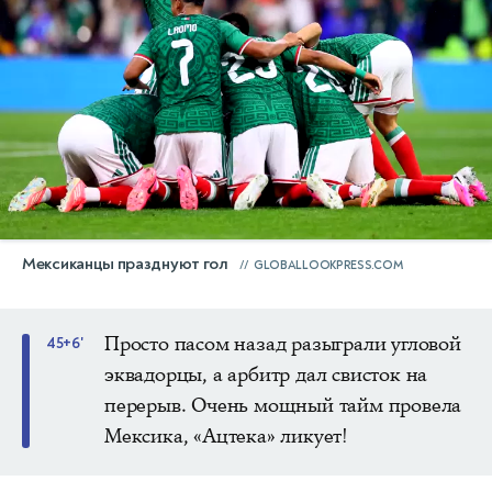
Мексиканцы празднуют гол
GLOBALLOOKPRESS.COM
Просто пасом назад разыграли угловой
45+6'
эквадорцы, а арбитр дал свисток на
перерыв. Очень мощный тайм провела
Мексика, «Ацтека» ликует!