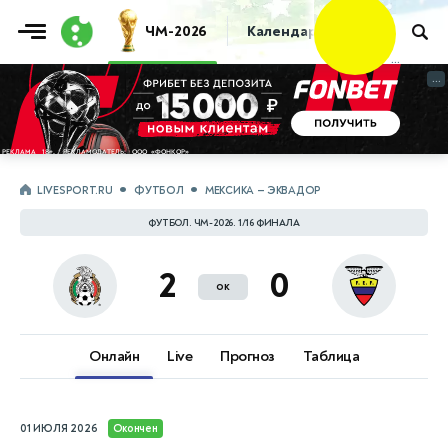
Фрибет
ЧМ-2026
Календарь
Таблица
Пр
10 000 ₽
...
...
LIVESPORT.RU
ФУТБОЛ
МЕКСИКА — ЭКВАДОР
ФУТБОЛ. ЧМ-2026. 1/16 ФИНАЛА
2
0
ок
Онлайн
Live
Прогноз
Таблица
01 ИЮЛЯ 2026
Окончен