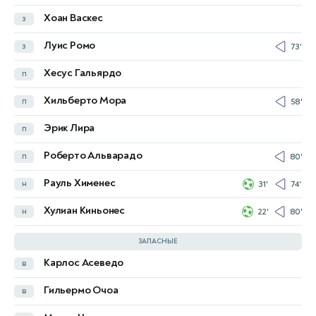
Хоан Васкес
з
Хоэль Ордоньес
з
45'
Луис Ромо
з
73'
Алан Франко
з
45'
45+1'
Хесус Гальярдо
п
Гонсало Плата
п
Хильберто Мора
п
58'
Мойсес Кайседо
п
90+9'
Эрик Лира
п
Эннер Валенсия
н
59'
Роберто Альварадо
п
80'
Нильсон Ангуло
н
79'
Рауль Хименес
н
31'
74'
Педро Вите
н
Хулиан Киньонес
н
22'
80'
Джон Йебоа
н
79'
ЗАПАСНЫЕ
Карлос Асеведо
в
Мойсес Рамирес
в
Гильермо Очоа
в
Гонсало Валье
в