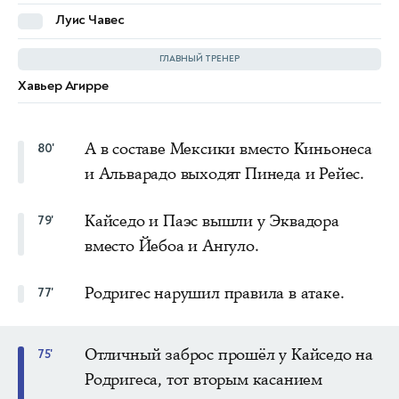
Луис Чавес
Феликс Торрес
ГЛАВНЫЙ ТРЕНЕР
Хавьер Агирре
Себастьян Беккасесе
А в составе Мексики вместо Киньонеса
80'
и Альварадо выходят Пинеда и Рейес.
Кайседо и Паэс вышли у Эквадора
79'
вместо Йебоа и Ангуло.
Родригес нарушил правила в атаке.
77'
Отличный заброс прошёл у Кайседо на
75'
Родригеса, тот вторым касанием