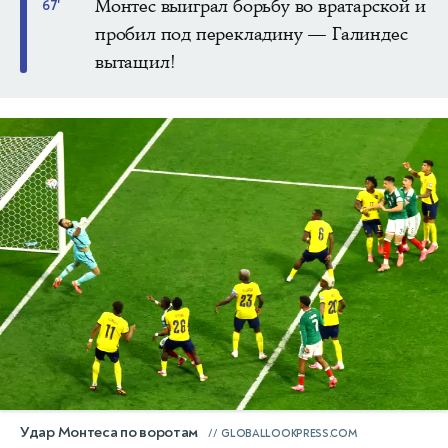
Монтес выиграл борьбу во вратарской и
67'
пробил под перекладину — Галиндес
вытащил!
Удар Монтеса по воротам
GLOBALLOOKPRESS.COM