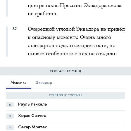
центре поля. Прессинг Эквадора снова
не сработал.
Очередной угловой Эквадора не привёл
82'
к опасному моменту. Очень много
стандартов подали сегодня гости, но
ничего особенного с них не создали.
СОСТАВЫ КОМАНД
Мексика
Эквадор
СТАРТОВЫЕ СОСТАВЫ
Рауль Ранхель
в
Эрнан Галиндес
в
Хорхе Санчес
з
Пьеро Инкапье
з
90+5'
Сесар Монтес
з
Вильян Пачо
з