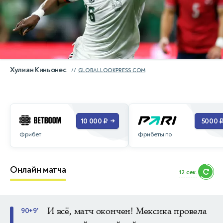
Хулиан Киньонес
GLOBALLOOKPRESS.COM
10 000 ₽
5000 
→
Фрибет
Фрибеты по
Онлайн матча
10 сек.
И всё, матч окончен! Мексика провела
90+9'