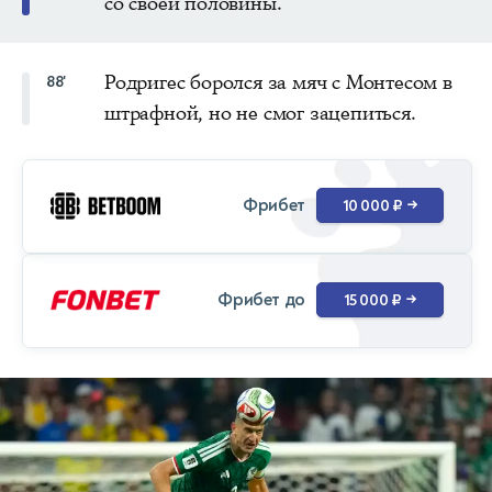
со своей половины.
Родригес боролся за мяч с Монтесом в
88'
штрафной, но не смог зацепиться.
Фрибет
10 000 ₽
→
Фрибет до
15 000 ₽
→