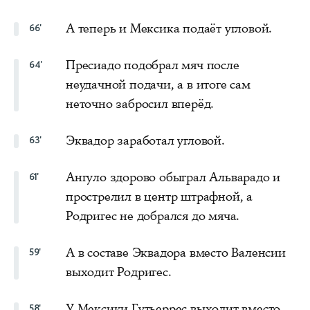
А теперь и Мексика подаёт угловой.
66'
Пресиадо подобрал мяч после
64'
неудачной подачи, а в итоге сам
неточно забросил вперёд.
Эквадор заработал угловой.
63'
Ангуло здорово обыграл Альварадо и
61'
прострелил в центр штрафной, а
Родригес не добрался до мяча.
А в составе Эквадора вместо Валенсии
59'
выходит Родригес.
У Мексики Гутьеррес выходит вместо
58'