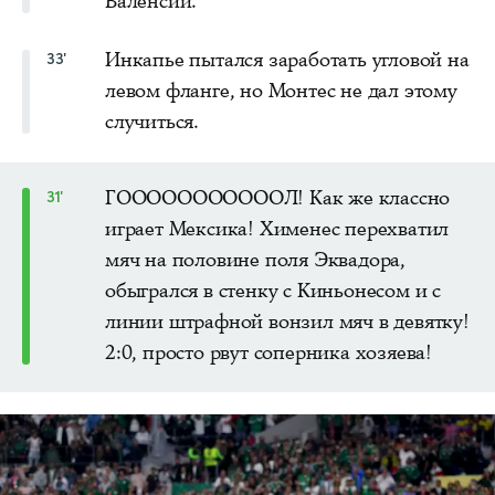
Валенсии.
Инкапье пытался заработать угловой на
33'
левом фланге, но Монтес не дал этому
случиться.
ГОООООООООООЛ! Как же классно
31'
играет Мексика! Хименес перехватил
мяч на половине поля Эквадора,
обыгрался в стенку с Киньонесом и с
линии штрафной вонзил мяч в девятку!
2:0, просто рвут соперника хозяева!