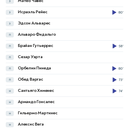
Матео Чавес
з
Первис Эступинан
з
Исраэль Рейес
з
80'
Джаксон Поросо
з
Эдсон Альварес
з
Хорди Альсивар
п
Альваро Фидальго
п
Хорди Кайседо
п
79'
Брайан Гутьеррес
п
58'
Дениль Кастильо
п
Сезар Уэрта
п
Яимар Медина
п
45'
Орбелин Пинеда
п
80'
Алан Минда
п
Обед Варгас
п
73'
Кендри Паэс
п
79'
90+3'
Сантьяго Хименес
н
74'
Хереми Аревало
н
Армандо Гонсалес
н
Антони Валенсия
н
Гильермо Мартинес
н
Анхело Пресиадо
45'
Алексис Вега
н
Kевин Родригес
59'