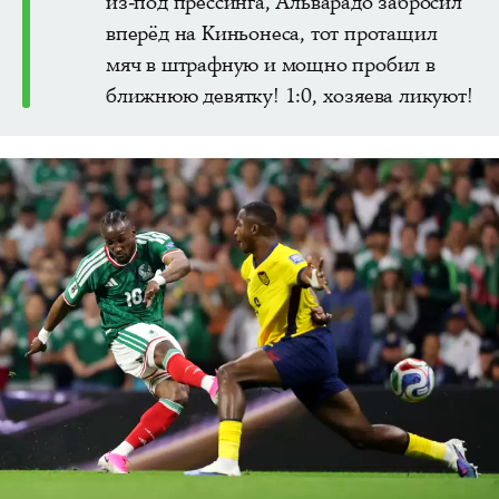
из-под прессинга, Альварадо забросил
вперёд на Киньонеса, тот протащил
мяч в штрафную и мощно пробил в
ближнюю девятку! 1:0, хозяева ликуют!