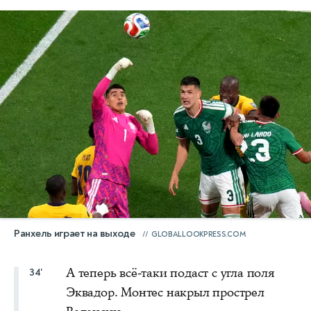
Ранхель играет на выходе
GLOBALLOOKPRESS.COM
А теперь всё-таки подаст с угла поля
34'
Эквадор. Монтес накрыл прострел