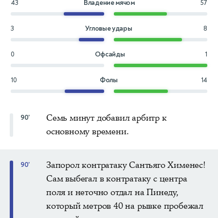
43
Владение мячом
57
3
Угловые удары
8
0
Офсайды
1
10
Фолы
14
Семь минут добавил арбитр к
90'
основному времени.
Запорол контратаку Сантьяго Хименес!
90'
Сам выбегал в контратаку с центра
поля и неточно отдал на Пинеду,
который метров 40 на рывке пробежал