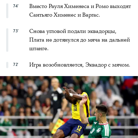
Вместо Рауля Хименеса и Ромо выходят
74'
Сантьяго Хименес и Варгас.
Снова угловой подали эквадорцы,
73'
Плата не дотянулся до мяча на дальней
штанге.
Игра возобновляется, Эквадор с мячом.
72'