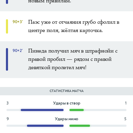
новым правилам.
Паэс уже от отчаяния грубо сфолил в
90+3'
центре поля, жёлтая карточка.
Пинеда получил мяч в штрафнойи с
90+2'
правой пробил — рядом с правой
девяткой пролетел мяч!
СТАТИСТИКА МАТЧА
3
Удары в створ
1
9
Удары мимо
5