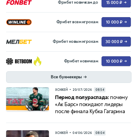
Фрибет новичкам до
15 000 ₽
→
Фрибет всем игрокам
10 000 ₽
→
Фрибет новым игрокам
30 000 ₽
→
Фрибет новичкам
10 000 ₽
→
Все букмекеры
→
•
ХОККЕЙ
20/07/2026
08:54
Период полураспада:
почему
«Ак Барс» покидают лидеры
после финала Кубка Гагарина
•
ХОККЕЙ
04/06/2026
08:04