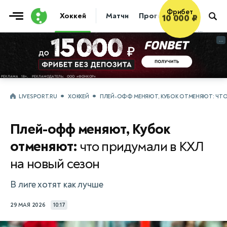
Фрибет
Хоккей
Матчи
Прогнозы
Трансфер
10 000 ₽
...
...
LIVESPORT.RU
ХОККЕЙ
ПЛЕЙ-ОФФ МЕНЯЮТ, КУБОК ОТМЕНЯЮТ: ЧТО
Плей-офф меняют, Кубок
отменяют:
что придумали в КХЛ
на новый сезон
В лиге хотят как лучше
29 МАЯ 2026
10:17