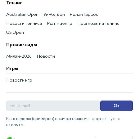
Теннис
Australian Open
Уимблдон
Ролан Гаррос
Новости тенниса
Матч-центр
Прогнозы на теннис
US Open
Прочие виды
Милан-2026
Новости
Игры
Новости игр
Ок
Раз в неделю (примерно) о самом главном в спорте — у вас
на почте