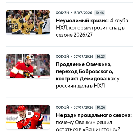
•
ХОККЕЙ
15/07/2026
10:46
Неумолимый кризис:
4 клуба
НХЛ, которым грозит спад в
сезоне 2026/27
•
ХОККЕЙ
07/07/2026
16:23
Продление Овечкина,
переход Бобровского,
контракт Демидова:
как у
россиян дела в НХЛ
•
ХОККЕЙ
07/07/2026
10:26
Не ради прощального сезона:
почему Овечкин решил
остаться в «Вашингтоне»?