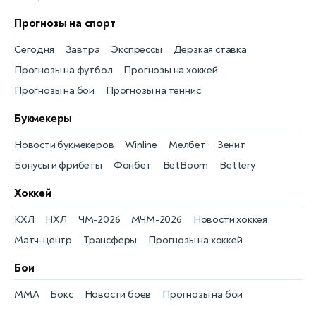
Прогнозы на спорт
Сегодня
Завтра
Экспрессы
Дерзкая ставка
Прогнозы на футбол
Прогнозы на хоккей
Прогнозы на бои
Прогнозы на теннис
Букмекеры
Новости букмекеров
Winline
Мелбет
Зенит
Бонусы и фрибеты
Фонбет
BetBoom
Bettery
Хоккей
КХЛ
НХЛ
ЧМ-2026
МЧМ-2026
Новости хоккея
Матч-центр
Трансферы
Прогнозы на хоккей
Бои
MMA
Бокс
Новости боёв
Прогнозы на бои