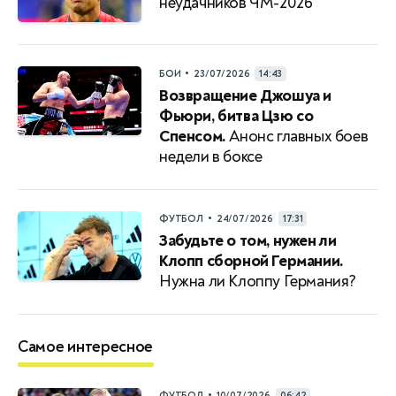
неудачников ЧМ-2026
•
БОИ
23/07/2026
14:43
Возвращение Джошуа и
Фьюри, битва Цзю со
Спенсом.
Анонс главных боев
недели в боксе
•
ФУТБОЛ
24/07/2026
17:31
Забудьте о том, нужен ли
Клопп сборной Германии.
Нужна ли Клоппу Германия?
Самое интересное
•
ФУТБОЛ
10/07/2026
06:42