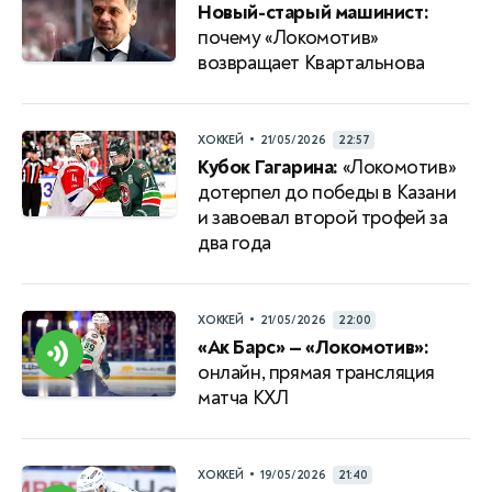
Новый-старый машинист:
почему «Локомотив»
возвращает Квартальнова
•
ХОККЕЙ
21/05/2026
22:57
Кубок Гагарина:
«Локомотив»
дотерпел до победы в Казани
и завоевал второй трофей за
два года
•
ХОККЕЙ
21/05/2026
22:00
«Ак Барс» — «Локомотив»:
онлайн, прямая трансляция
матча КХЛ
•
ХОККЕЙ
19/05/2026
21:40