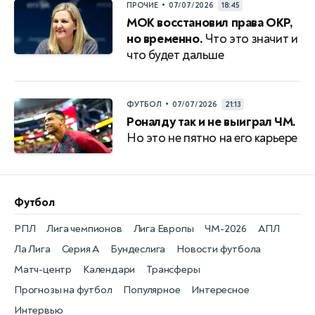
•
ПРОЧИЕ
07/07/2026
18:45
МОК восстановил права ОКР,
но временно.
Что это значит и
что будет дальше
•
ФУТБОЛ
07/07/2026
21:13
Роналду так и не выиграл ЧМ.
Но это не пятно на его карьере
Футбол
РПЛ
Лига чемпионов
Лига Европы
ЧМ-2026
АПЛ
Ла Лига
Серия А
Бундеслига
Новости футбола
Матч-центр
Календари
Трансферы
Прогнозы на футбол
Популярное
Интересное
Интервью