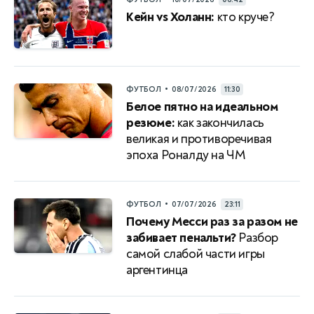
Кейн vs Холанн:
кто круче?
•
ФУТБОЛ
08/07/2026
11:30
Белое пятно на идеальном
резюме:
как закончилась
великая и противоречивая
эпоха Роналду на ЧМ
•
ФУТБОЛ
07/07/2026
23:11
Почему Месси раз за разом не
забивает пенальти?
Разбор
самой слабой части игры
аргентинца