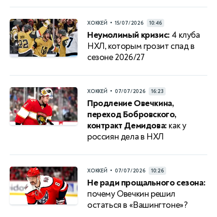
•
ХОККЕЙ
15/07/2026
10:46
Неумолимый кризис:
4 клуба
НХЛ, которым грозит спад в
сезоне 2026/27
•
ХОККЕЙ
07/07/2026
16:23
Продление Овечкина,
переход Бобровского,
контракт Демидова:
как у
россиян дела в НХЛ
•
ХОККЕЙ
07/07/2026
10:26
Не ради прощального сезона:
почему Овечкин решил
остаться в «Вашингтоне»?