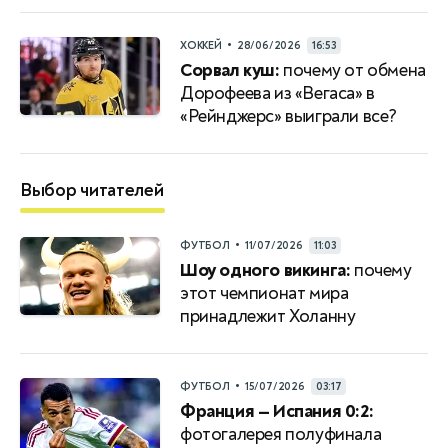
•
ХОККЕЙ
28/06/2026
16:53
Сорвал куш:
почему от обмена
Дорофеева из «Вегаса» в
«Рейнджерс» выиграли все?
Выбор читателей
•
ФУТБОЛ
11/07/2026
11:03
Шоу одного викинга:
почему
этот чемпионат мира
принадлежит Холанну
•
ФУТБОЛ
15/07/2026
03:17
Франция — Испания 0:2:
фотогалерея полуфинала