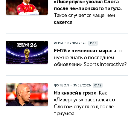
«Ливерпуль» уволил Слота
после чемпионского титула.
Такое случается чаще, чем
кажется
•
ИГРЫ
02/06/2026
15:13
FM26 и чемпионат мира:
что
нужно знать о последнем
обновлении Sports Interactive?
•
ФУТБОЛ
31/05/2026
01:12
Из князей в грязи.
Как
«Ливерпуль» расстался со
Слотом спустя год после
триумфа