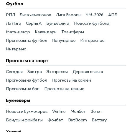
Футбол
РПЛ
Лига чемпионов
Лига Европы
ЧМ-2026
АПЛ
Ла Лига
Серия А
Бундеслига
Новости футбола
Матч-центр
Календари
Трансферы
Прогнозы на футбол
Популярное
Интересное
Интервью
Прогнозы на спорт
Сегодня
Завтра
Экспрессы
Дерзкая ставка
Прогнозы на футбол
Прогнозы на хоккей
Прогнозы на бои
Прогнозы на теннис
Букмекеры
Новости букмекеров
Winline
Мелбет
Зенит
Бонусы и фрибеты
Фонбет
BetBoom
Bettery
Хоккей