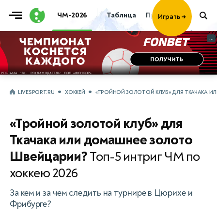
ЧМ-2026
Таблица
Прогнозы
Live
Играть
→
...
...
LIVESPORT.RU
ХОККЕЙ
«ТРОЙНОЙ ЗОЛОТОЙ КЛУБ» ДЛЯ ТКАЧАКА И
«Тройной золотой клуб» для
Ткачака или домашнее золото
Швейцарии?
Топ-5 интриг ЧМ по
хоккею 2026
За кем и за чем следить на турнире в Цюрихе и
Фрибурге?