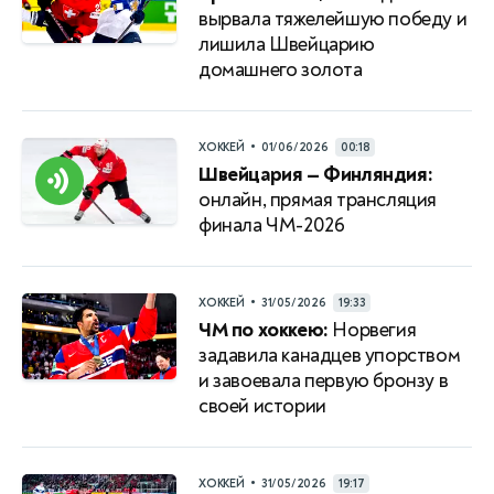
вырвала тяжелейшую победу и
лишила Швейцарию
домашнего золота
•
ХОККЕЙ
01/06/2026
00:18
Швейцария — Финляндия:
онлайн, прямая трансляция
финала ЧМ-2026
•
ХОККЕЙ
31/05/2026
19:33
ЧМ по хоккею:
Норвегия
задавила канадцев упорством
и завоевала первую бронзу в
своей истории
•
ХОККЕЙ
31/05/2026
19:17