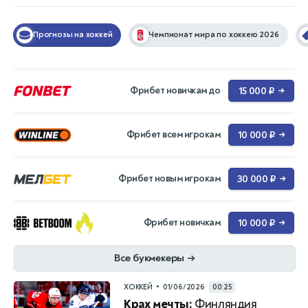
Прогнозы на хоккей
Чемпионат мира по хоккею 2026
Фрибет новичкам до
15 000 ₽
→
Фрибет всем игрокам
10 000 ₽
→
Фрибет новым игрокам
30 000 ₽
→
Фрибет новичкам
10 000 ₽
→
Все букмекеры
→
•
ХОККЕЙ
01/06/2026
00:25
Крах мечты:
Финляндия