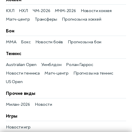
КХЛ
НХЛ
ЧМ-2026
МЧМ-2026
Новости хоккея
Матч-центр
Трансферы
Прогнозы на хоккей
Бои
MMA
Бокс
Новости боёв
Прогнозы на бои
Теннис
Australian Open
Уимблдон
Ролан Гаррос
Новости тенниса
Матч-центр
Прогнозы на теннис
US Open
Прочие виды
Милан-2026
Новости
Игры
Новости игр