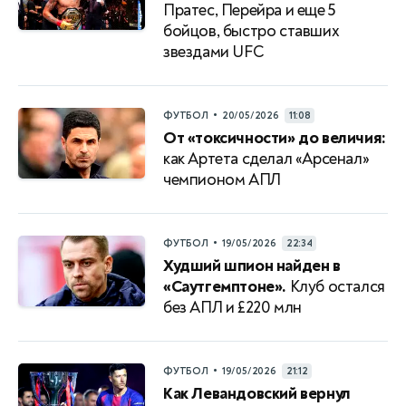
Пратес, Перейра и еще 5
бойцов, быстро ставших
звездами UFС
•
ФУТБОЛ
20/05/2026
11:08
От «токсичности» до величия:
как Артета сделал «Арсенал»
чемпионом АПЛ
•
ФУТБОЛ
19/05/2026
22:34
Худший шпион найден в
«Саутгемптоне».
Клуб остался
без АПЛ и £220 млн
•
ФУТБОЛ
19/05/2026
21:12
Как Левандовский вернул