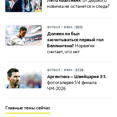
Лето «Балтики»:
от дерзкого
новичка не останется и следа?
•
ФУТБОЛ
ВЧЕРА
08:13
Должен ли был
засчитываться первый гол
Беллингема?
Норвегия
считает, что нет
•
ФУТБОЛ
ВЧЕРА
07:28
Аргентина — Швейцария 3:1:
фотогалерея 1/4 финала
ЧМ-2026
Главные темы сейчас