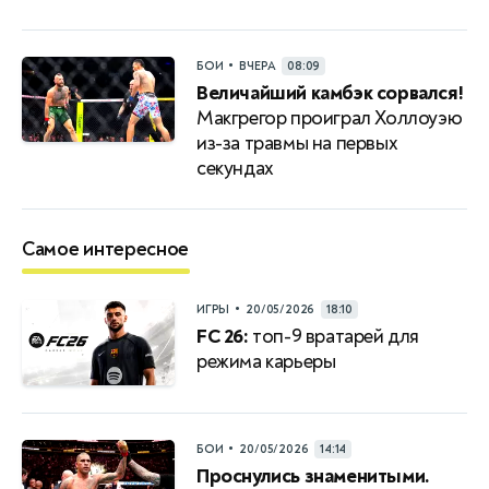
•
БОИ
ВЧЕРА
08:09
Величайший камбэк сорвался!
Макгрегор проиграл Холлоуэю
из-за травмы на первых
секундах
Самое интересное
•
ИГРЫ
20/05/2026
18:10
FC 26:
топ-9 вратарей для
режима карьеры
•
БОИ
20/05/2026
14:14
Проснулись знаменитыми.