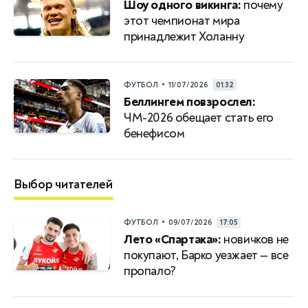
Шоу одного викинга:
почему
этот чемпионат мира
принадлежит Холанну
•
ФУТБОЛ
11/07/2026
01:32
Беллингем повзрослел:
ЧМ-2026 обещает стать его
бенефисом
Выбор читателей
•
ФУТБОЛ
09/07/2026
17:05
Лето «Спартака»:
новичков не
покупают, Барко уезжает — все
пропало?