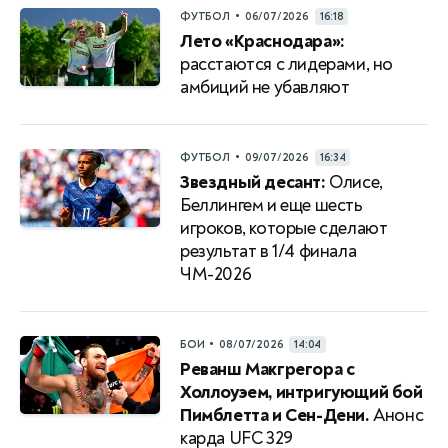
•
ФУТБОЛ
06/07/2026
16:18
Лето «Краснодара»:
расстаются с лидерами, но
амбиций не убавляют
•
ФУТБОЛ
09/07/2026
16:34
Звездный десант:
Олисе,
Беллингем и еще шесть
игроков, которые сделают
результат в 1/4 финала
ЧМ-2026
•
БОИ
08/07/2026
14:04
Реванш Макгрегора с
Холлоуэем, интригующий бой
Пимблетта и Сен-Дени.
Анонс
карда UFC 329