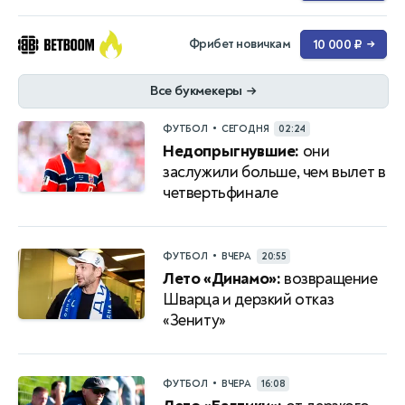
Фрибет новичкам
10 000 ₽
→
Все букмекеры
→
•
ФУТБОЛ
СЕГОДНЯ
02:24
Недопрыгнувшие:
они
заслужили больше, чем вылет в
четвертьфинале
•
ФУТБОЛ
ВЧЕРА
20:55
Лето «Динамо»:
возвращение
Шварца и дерзкий отказ
«Зениту»
•
ФУТБОЛ
ВЧЕРА
16:08