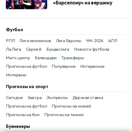
«Барселону» на вершину
Футбол
РПЛ
Лига чемпионов
Лига Европы
ЧМ-2026
АПЛ
Ла Лига
Серия А
Бундеслига
Новости футбола
Матч-центр
Календари
Трансферы
Прогнозы на футбол
Популярное
Интересное
Интервью
Прогнозы на спорт
Сегодня
Завтра
Экспрессы
Дерзкая ставка
Прогнозы на футбол
Прогнозы на хоккей
Прогнозы на бои
Прогнозы на теннис
Букмекеры