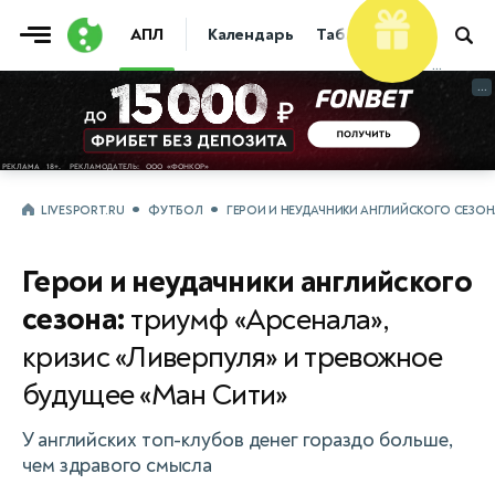
Фрибет
АПЛ
Календарь
Таблица
Прогнозы
10 000 ₽
...
...
LIVESPORT.RU
ФУТБОЛ
ГЕРОИ И НЕУДАЧНИКИ АНГЛИЙСКОГО СЕЗОНА
Герои и неудачники английского
сезона:
триумф «Арсенала»,
кризис «Ливерпуля» и тревожное
будущее «Ман Сити»
У английских топ-клубов денег гораздо больше,
чем здравого смысла