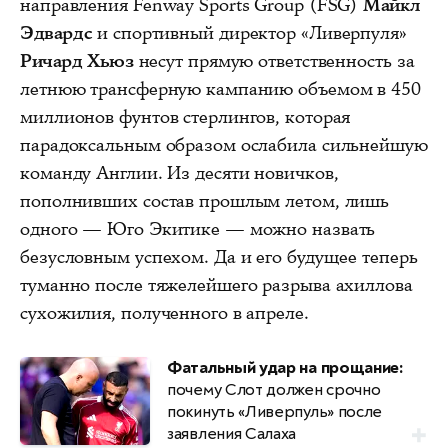
направления Fenway Sports Group (FSG)
Майкл
Эдвардс
и спортивный директор «Ливерпуля»
Ричард Хьюз
несут прямую ответственность за
летнюю трансферную кампанию объемом в 450
миллионов фунтов стерлингов, которая
парадоксальным образом ослабила сильнейшую
команду Англии. Из десяти новичков,
пополнивших состав прошлым летом, лишь
одного — Юго Экитике — можно назвать
безусловным успехом. Да и его будущее теперь
туманно после тяжелейшего разрыва ахиллова
сухожилия, полученного в апреле.
Фатальный удар на прощание:
почему Слот должен срочно
покинуть «Ливерпуль» после
заявления Салаха