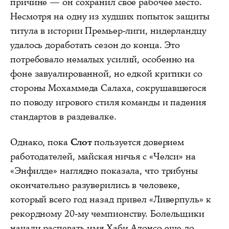
причине — он сохранил свое рабочее место.
Несмотря на одну из худших попыток защиты
титула в истории Премьер-лиги, нидерландцу
удалось доработать сезон до конца. Это
потребовало немалых усилий, особенно на
фоне завуалированной, но едкой критики со
стороны Мохаммеда Салаха, сокрушавшегося
по поводу игрового стиля команды и падения
стандартов в раздевалке.
Однако, пока
Слот
пользуется доверием
работодателей, майская ничья с «Челси» на
«Энфилде» наглядно показала, что трибуны
окончательно разуверились в человеке,
который всего год назад привел «Ливерпуль» к
рекордному 20-му чемпионству. Болельщики
начали распевать имя Хаби Алонсо еще до